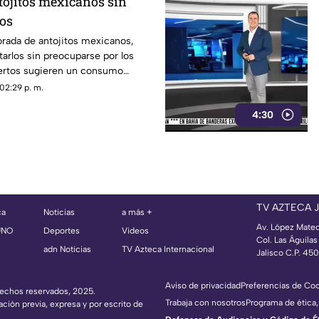
tojitos mexicanos sin
os
orada de antojitos mexicanos,
arlos sin preocuparse por los
ertos sugieren un consumo
brado
02:29 p. m.
4:30
TV AZTECA 
ca
Noticias
a más +
Av. López Mate
UNO
Deportes
Videos
Col. Las Águila
adn Noticias
TV Azteca Internacional
Jalisco C.P. 45
Aviso de privacidad
Preferencias de Co
erechos reservados, 2025.
Trabaja con nosotros
Programa de ética,
ación previa, expresa y por escrito de