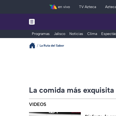
en vivo
TV Azteca
Aztec
Programas
Jalisco
Noticias
Clima
Espectác
La Ruta del Sabor
La comida más exquisita 
VIDEOS