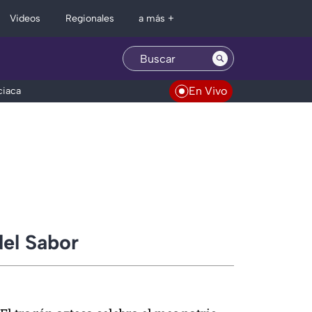
Regionales
Videos
a más +
En Vivo
ciaca
del Sabor