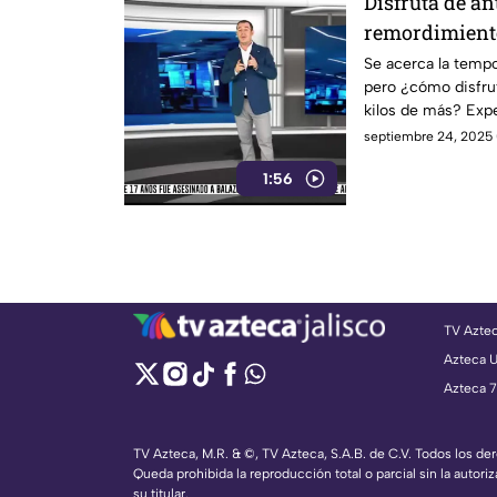
Disfruta de an
remordimient
Se acerca la temp
pero ¿cómo disfrut
kilos de más? Exp
moderado y equili
septiembre 24, 2025 
1:56
TV Azte
Azteca 
Azteca 7
TV Azteca, M.R. & ©, TV Azteca, S.A.B. de C.V. Todos los d
Queda prohibida la reproducción total o parcial sin la autoriz
su titular.