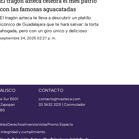
El tragón azteca celebra el mes patrio
con las famosas aguacatadas
El tragón azteca te lleva a descubrir un platillo
icónico de Guadalajara que te hará salivar: la torta
ahogada, pero con un giro único y delicioso
septiembre 24, 2025 02:27 p. m.
JALISCO
CONTACTO
os Sur 5001
contacto@tvazteca.com
s Zapopan
33 3632 3231 | Conmutador
080
okies
Derechos
Inversionistas
Promo Espacio
 integridad y cumplimiento