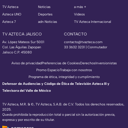
TV Azteca
Noticias
a más +
Azteca UNO
Deportes
Videos
Azteca 7
adn Noticias
TV Azteca Internacional
TV AZTECA JALISCO
CONTACTO
Av. López Mateos Sur 5001
contacto@tvazteca.com
Col. Las Águilas Zapopan
33 3632 3231 | Conmutador
Jalisco C.P. 45080
Aviso de privacidad
Preferencias de Cookies
Derechos
Inversionistas
Promo Espacio
Trabaja con nosotros
Programa de ética, integridad y cumplimiento
Defensor de Audiencias y Código de Ética de Televisión Azteca III y
Televisora del Valle de México
TV Azteca, M.R. & ©, TV Azteca, S.A.B. de C.V. Todos los derechos reservados,
2025.
Queda prohibida la reproducción total o parcial sin la autorización previa,
expresa y por escrito de su titular.