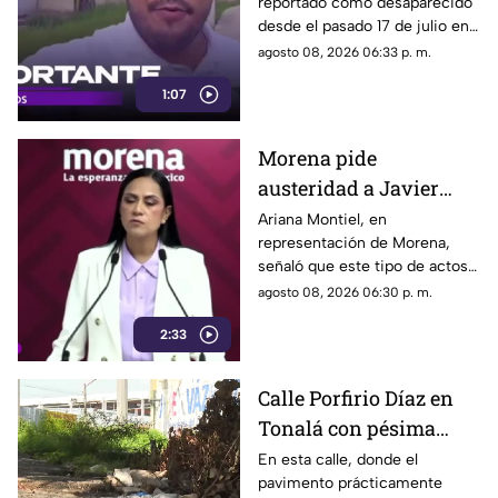
reportado como desaparecido
trasladado a Jalisco
desde el pasado 17 de julio en
tras ser localizado en
Tlaquepaque, fue localizado
agosto 08, 2026 06:33 p. m.
Michoacán
con vida en Michoacán y ya es
1:07
trasladado de regreso a Jalisco
para reunirse con su familia.
Morena pide
austeridad a Javier
May, pero el ejemplo
Ariana Montiel, en
representación de Morena,
parece faltar en casa
señaló que este tipo de actos y
el gasto de recursos
agosto 08, 2026 06:30 p. m.
económicos no corresponden
2:33
a la conducta que debería
mantener un representante
bajo los principios de
Calle Porfirio Díaz en
austeridad establecidos por el
Tonalá con pésima
partido.
vialidad y basura por
En esta calle, donde el
pavimento prácticamente
todas partes