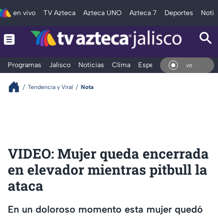
en vivo
TV Azteca
Azteca UNO
Azteca 7
Deportes
Notic
Programas
Jalisco
Noticias
Clima
Espectáculos
Deportes
En V
Tendencia y Viral
Nota
VIDEO: Mujer queda encerrada
en elevador mientras pitbull la
ataca
En un doloroso momento esta mujer quedó