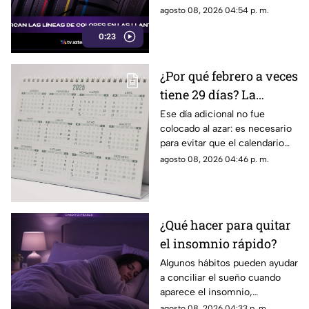
parte del proceso de
agosto 08, 2026 04:54 p. m.
fabricación y control, por lo
0:23
que no indican desgaste ni
representan una señal de
peligro.
¿Por qué febrero a veces
tiene 29 días? La
curiosa razón detrás de
Ese día adicional no fue
colocado al azar: es necesario
los años bisiestos
para evitar que el calendario
pierda sincronía con las
agosto 08, 2026 04:46 p. m.
estaciones del año.
¿Qué hacer para quitar
el insomnio rápido?
Algunos hábitos pueden ayudar
a conciliar el sueño cuando
aparece el insomnio,
especialmente reducir la
agosto 08, 2026 04:33 p. m.