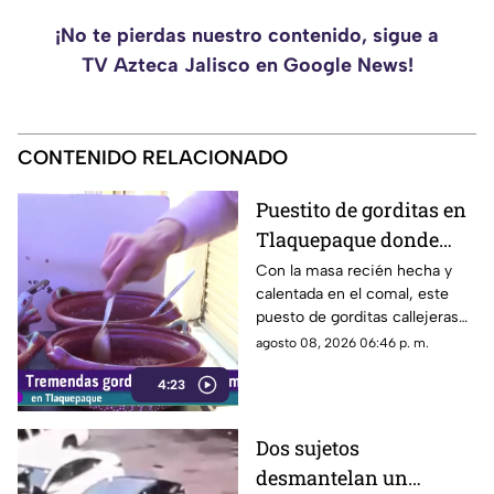
¡No te pierdas nuestro contenido, sigue a
TV Azteca Jalisco en Google News!
CONTENIDO RELACIONADO
Puestito de gorditas en
Tlaquepaque donde
una nunca es suficiente
Con la masa recién hecha y
calentada en el comal, este
puesto de gorditas callejeras
en Tlaquepaque promete
agosto 08, 2026 06:46 p. m.
conquistar el antojo.
4:23
Dos sujetos
desmantelan un