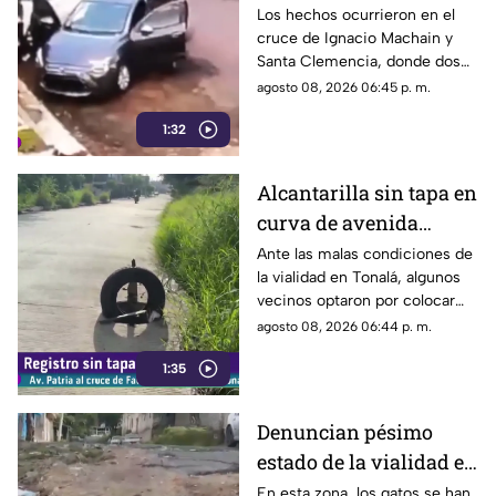
vehículo a plena luz del
Los hechos ocurrieron en el
cruce de Ignacio Machain y
día en Guadalajara
Santa Clemencia, donde dos
sujetos fueron captados
agosto 08, 2026 06:45 p. m.
retirando múltiples autopartes
1:32
de la carrocería de un vehículo.
Alcantarilla sin tapa en
curva de avenida
Patria
Ante las malas condiciones de
la vialidad en Tonalá, algunos
vecinos optaron por colocar
una llanta como señalamiento
agosto 08, 2026 06:44 p. m.
improvisado para alertar a los
1:35
conductores sobre los hoyos y
evitar posibles accidentes al
transitar por la zona.
Denuncian pésimo
estado de la vialidad en
Privada Pedrera y
En esta zona, los gatos se han