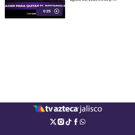
exposición a pantallas,
0:25
mantener un ambiente
tranquilo y evitar estimulantes
antes de acostarse.