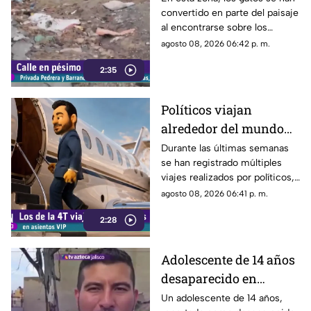
convertido en parte del paisaje
Barrancones
al encontrarse sobre los
techos y las puertas de las
agosto 08, 2026 06:42 p. m.
viviendas, mientras que la
2:35
vialidad muestra un evidente
deterioro.
Políticos viajan
alrededor del mundo
sin ninguna
Durante las últimas semanas
se han registrado múltiples
preocupación
viajes realizados por políticos,
sin que hasta el momento
agosto 08, 2026 06:41 p. m.
exista información clara sobre
2:28
los motivos de estos
desplazamientos ni una
explicación detallada sobre el
Adolescente de 14 años
elevado gasto que han
desaparecido en
generado.
Tlaquepaque es
Un adolescente de 14 años,