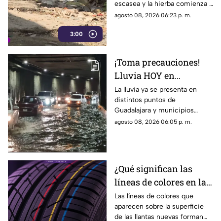
escasea y la hierba comienza a
ganar terreno, los vecinos
agosto 08, 2026 06:23 p. m.
aseguran que han presentado
3:00
varias quejas ante las
autoridades, pero hasta el
momento no han visto
¡Toma precauciones!
resultados.
Lluvia HOY en
Guadalajara deja
La lluvia ya se presenta en
distintos puntos de
fuertes vientos y
Guadalajara y municipios
amenaza de granizo
cercanos, con fuertes vientos,
agosto 08, 2026 06:05 p. m.
posibles granizadas y
afectaciones a la visibilidad.
¿Qué significan las
líneas de colores en las
llantas nuevas?
Las líneas de colores que
aparecen sobre la superficie
de las llantas nuevas forman