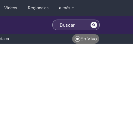
Regionales
Videos
a más +
En Vivo
ciaca