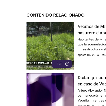
CONTENIDO RELACIONADO
Vecinos de Mi
basurero cland
seguridad vial
Habitantes de Mira
que la acumulación
infraestructura via
realizados
agosto 05, 2026 07:5
1:31
Dictan prisió
en caso de Va
Arturo Alexander N.
permanecerán en pr
Vaquita, mientras 