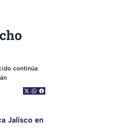
ncho
cido continúa
tán
a Jalisco en