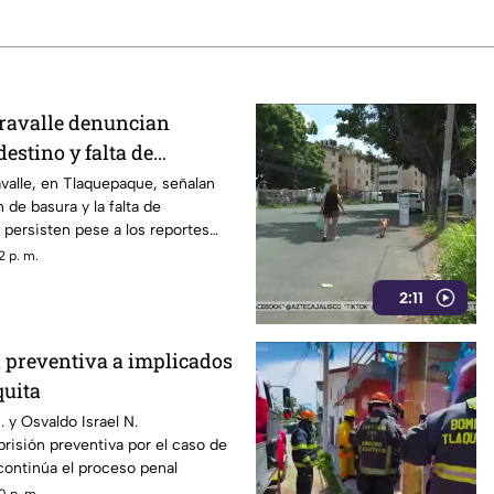
ravalle denuncian
estino y falta de
 en la colonia
valle, en Tlaquepaque, señalan
 de basura y la falta de
l persisten pese a los reportes
2 p. m.
2:11
n preventiva a implicados
quita
 y Osvaldo Israel N.
isión preventiva por el caso de
continúa el proceso penal