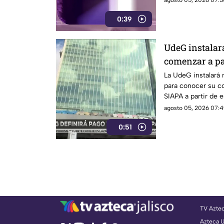
agosto 05, 2026 07:5
0:39
UdeG instalar
comenzar a pa
SIAPA
La UdeG instalará
para conocer su c
SIAPA a partir de 
agosto 05, 2026 07:4
0:51
TV Azte
Azteca 