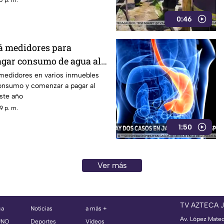
0 p. m.
0:46
á medidores para
gar consumo de agua al
 medidores en varios inmuebles
onsumo y comenzar a pagar al
este año
9 p. m.
1:50
Ver más
TV AZTECA 
ca
Noticias
a más +
Av. López Mate
UNO
Deportes
Videos