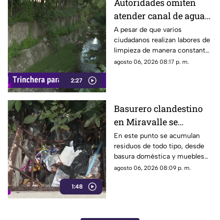
Autoridades omiten
atender canal de agua
contaminado en
A pesar de que varios
ciudadanos realizan labores de
Tonalá
limpieza de manera constante
en la zona, algunas personas
agosto 06, 2026 08:17 p. m.
continúan arrojando basura al
2:27
canal de agua, provocando
acumulación de residuos.
Basurero clandestino
en Miravalle se
convierte en un foco de
En este punto se acumulan
residuos de todo tipo, desde
infección por
basura doméstica y muebles
acumulación de
viejos hasta animales muertos,
agosto 06, 2026 08:09 p. m.
residuos.
una situación que ha generado
1:48
molestias entre los vecinos,
quienes exigen una solución
ante el riesgo sanitario y las
condiciones insalubres del