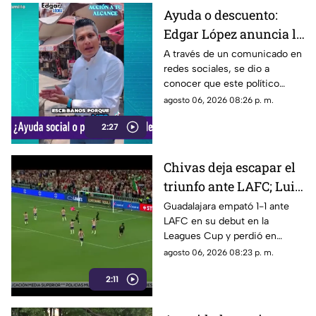
Ayuda o descuento:
Edgar López anuncia la
nueva estrategia para
A través de un comunicado en
redes sociales, se dio a
ayudar algunas
conocer que este político
familias
presuntamente busca ayudar a
agosto 06, 2026 08:26 p. m.
la comunidad de Tonalá con
2:27
este descuento.
Chivas deja escapar el
triunfo ante LAFC; Luis
Romo es señalado por
Guadalajara empató 1-1 ante
LAFC en su debut en la
su cobro en penales
Leagues Cup y perdió en
penales; Luis Romo fue
agosto 06, 2026 08:23 p. m.
criticado por su ejecución.
2:11