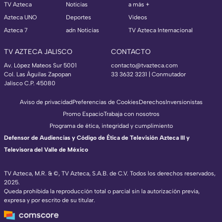
TV Azteca
Noticias
a más +
Azteca UNO
Deportes
Videos
Azteca 7
adn Noticias
TV Azteca Internacional
TV AZTECA JALISCO
CONTACTO
Av. López Mateos Sur 5001
contacto@tvazteca.com
Col. Las Águilas Zapopan
33 3632 3231 | Conmutador
Jalisco C.P. 45080
Aviso de privacidad
Preferencias de Cookies
Derechos
Inversionistas
Promo Espacio
Trabaja con nosotros
Programa de ética, integridad y cumplimiento
Defensor de Audiencias y Código de Ética de Televisión Azteca III y
Televisora del Valle de México
TV Azteca, M.R. & ©, TV Azteca, S.A.B. de C.V. Todos los derechos reservados,
2025.
Queda prohibida la reproducción total o parcial sin la autorización previa,
expresa y por escrito de su titular.