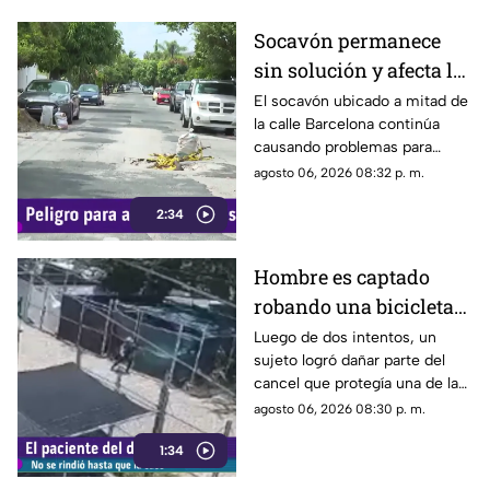
Socavón permanece
sin solución y afecta la
circulación en calle
El socavón ubicado a mitad de
la calle Barcelona continúa
Barcelona
causando problemas para
quienes circulan por la zona,
agosto 06, 2026 08:32 p. m.
ya que, pese a ser cubierto en
2:34
varias ocasiones, vuelve a
aparecer con el paso del
tiempo.
Hombre es captado
robando una bicicleta
al ingresar a cochera
Luego de dos intentos, un
sujeto logró dañar parte del
ajena en calle Rancho
cancel que protegía una de las
Rodeo
puertas de una cochera
agosto 06, 2026 08:30 p. m.
ubicada sobre la calle Rancho
1:34
Rodeo, lo que le permitió
ingresar al inmueble.