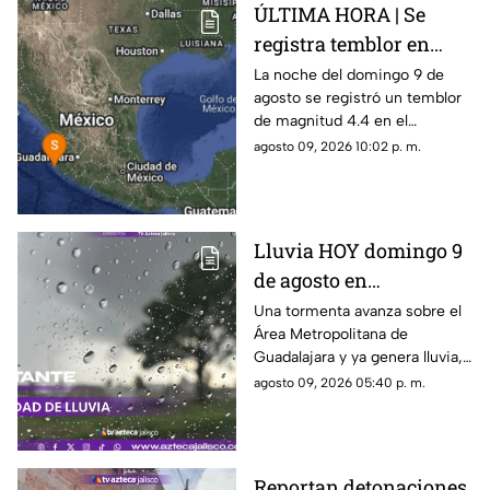
ÚLTIMA HORA | Se
registra temblor en
Jalisco; ¿hay daños?
La noche del domingo 9 de
agosto se registró un temblor
de magnitud 4.4 en el
municipio de Puerto Vallarta,
agosto 09, 2026 10:02 p. m.
Jalisco
Lluvia HOY domingo 9
de agosto en
Guadalajara: ¿Dónde
Una tormenta avanza sobre el
Área Metropolitana de
está lloviendo y qué
Guadalajara y ya genera lluvia,
zonas tienen alerta?
actividad eléctrica y rachas de
agosto 09, 2026 05:40 p. m.
viento en distintas zonas.
Reportan detonaciones