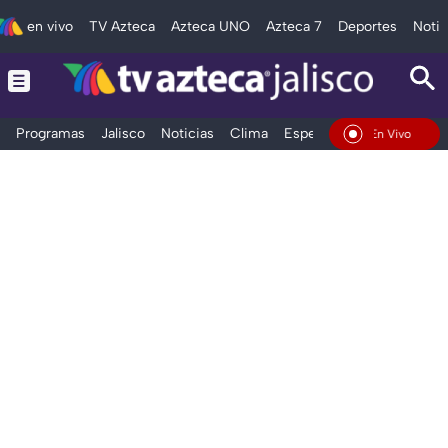
en vivo
TV Azteca
Azteca UNO
Azteca 7
Deportes
Notic
Programas
Jalisco
Noticias
Clima
Espectáculos
Deportes
En Vivo