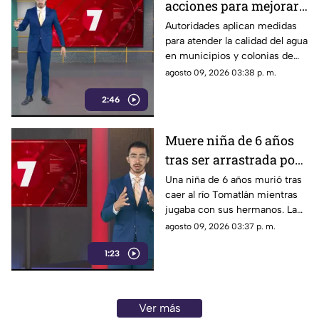
acciones para mejorar
la calidad del agua en
Autoridades aplican medidas
para atender la calidad del agua
municipios y colonias
en municipios y colonias de
afectadas
Guadalajara. Las acciones
agosto 09, 2026 03:38 p. m.
buscan restablecer el servicio
2:46
con mejores condiciones.
Muere niña de 6 años
tras ser arrastrada por
la corriente del río
Una niña de 6 años murió tras
caer al río Tomatlán mientras
Tomatlán
jugaba con sus hermanos. La
corriente la arrastró y provocó
agosto 09, 2026 03:37 p. m.
su fallecimiento; los otros
1:23
menores sobrevivieron.
Ver más