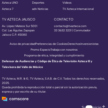
Azteca UNO
Deportes
Videos
Azteca 7
adn Noticias
TV Azteca Internacional
TV AZTECA JALISCO
CONTACTO
Av. López Mateos Sur 5001
contacto@tvazteca.com
Col. Las Águilas Zapopan
33 3632 3231 | Conmutador
Jalisco C.P. 45080
Aviso de privacidad
Preferencias de Cookies
Derechos
Inversionistas
Promo Espacio
Trabaja con nosotros
Programa de ética, integridad y cumplimiento
Defensor de Audiencias y Código de Ética de Televisión Azteca III y
Televisora del Valle de México
TV Azteca, M.R. & ©, TV Azteca, S.A.B. de C.V. Todos los derechos reservados,
2025.
Queda prohibida la reproducción total o parcial sin la autorización previa,
expresa y por escrito de su titular.
Subir inicio