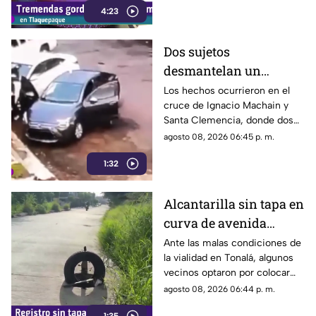
4:23
Dos sujetos
desmantelan un
vehículo a plena luz del
Los hechos ocurrieron en el
cruce de Ignacio Machain y
día en Guadalajara
Santa Clemencia, donde dos
sujetos fueron captados
agosto 08, 2026 06:45 p. m.
retirando múltiples autopartes
1:32
de la carrocería de un vehículo.
Alcantarilla sin tapa en
curva de avenida
Patria
Ante las malas condiciones de
la vialidad en Tonalá, algunos
vecinos optaron por colocar
una llanta como señalamiento
agosto 08, 2026 06:44 p. m.
improvisado para alertar a los