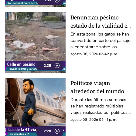
1:35
conductores sobre los hoyos y
evitar posibles accidentes al
transitar por la zona.
Denuncian pésimo
estado de la vialidad en
Privada Pedrera y
En esta zona, los gatos se han
convertido en parte del paisaje
Barrancones
al encontrarse sobre los
techos y las puertas de las
agosto 08, 2026 06:42 p. m.
viviendas, mientras que la
2:35
vialidad muestra un evidente
deterioro.
Políticos viajan
alrededor del mundo
sin ninguna
Durante las últimas semanas
se han registrado múltiples
preocupación
viajes realizados por políticos,
sin que hasta el momento
agosto 08, 2026 06:41 p. m.
exista información clara sobre
2:28
los motivos de estos