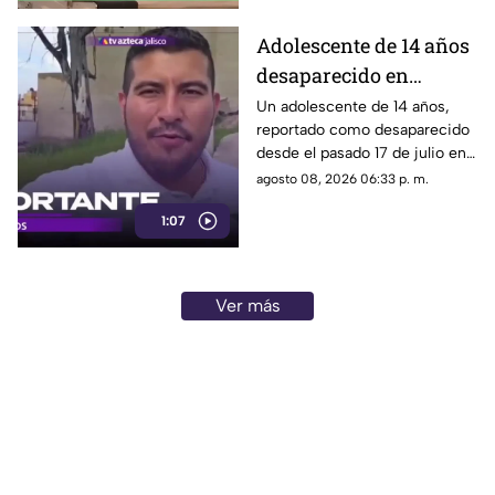
desplazamientos ni una
explicación detallada sobre el
Adolescente de 14 años
elevado gasto que han
desaparecido en
generado.
Tlaquepaque es
Un adolescente de 14 años,
reportado como desaparecido
trasladado a Jalisco
desde el pasado 17 de julio en
tras ser localizado en
Tlaquepaque, fue localizado
agosto 08, 2026 06:33 p. m.
Michoacán
con vida en Michoacán y ya es
1:07
trasladado de regreso a Jalisco
para reunirse con su familia.
Ver más