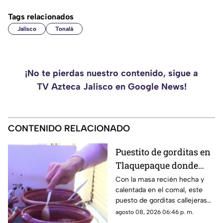
Tags relacionados
Jalisco
Tonalá
¡No te pierdas nuestro contenido, sigue a
TV Azteca Jalisco en Google News!
CONTENIDO RELACIONADO
Puestito de gorditas en
Tlaquepaque donde
una nunca es suficiente
Con la masa recién hecha y
calentada en el comal, este
puesto de gorditas callejeras
en Tlaquepaque promete
agosto 08, 2026 06:46 p. m.
conquistar el antojo.