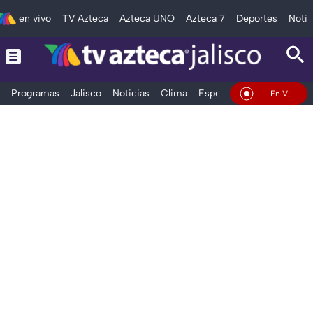
en vivo
TV Azteca
Azteca UNO
Azteca 7
Deportes
Notic
Programas
Jalisco
Noticias
Clima
Espectáculos
Deportes
En Vivo