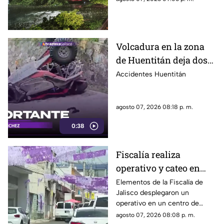
Zapopan.
Volcadura en la zona
de Huentitán deja dos
personas heridas
Accidentes Huentitán
agosto 07, 2026 08:18 p. m.
0:38
Fiscalía realiza
operativo y cateo en
anexo de la colonia
Elementos de la Fiscalía de
Jalisco desplegaron un
Olímpica en
operativo en un centro de
Guadalajara
rehabilitación de la colonia
agosto 07, 2026 08:08 p. m.