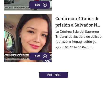
Olímpica; familiares
1:30
comenzaron a llegar al lugar.
Confirman 40 años de
prisión a Salvador N
por el feminicidio de
La Décima Sala del Supremo
Tribunal de Justicia de Jalisco
Isis Urteaga
rechazó la impugnación y
confirmó la sentencia contra
agosto 07, 2026 08:06 p. m.
Salvador N por el feminicidio
2:01
de Isis, ocurrido en 2020.
Ver más