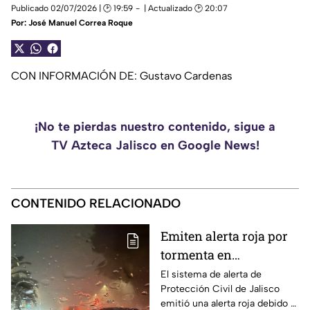
Publicado 02/07/2026 | 🕑 19:59
| Actualizado 🕑 20:07
Por:
José Manuel Correa Roque
CON INFORMACIÓN DE: Gustavo Cardenas
¡No te pierdas nuestro contenido, sigue a
TV Azteca Jalisco en Google News!
CONTENIDO RELACIONADO
Emiten alerta roja por
tormenta en
Guadalajara; advierten
El sistema de alerta de
Protección Civil de Jalisco
de caída de árboles e
emitió una alerta roja debido a