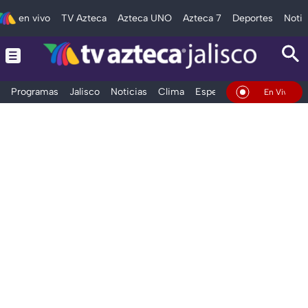
en vivo
TV Azteca
Azteca UNO
Azteca 7
Deportes
Notic
Programas
Jalisco
Noticias
Clima
Espectáculos
Deportes
En Vivo