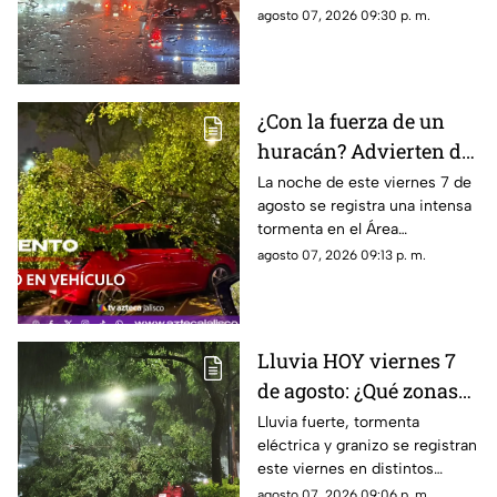
inundaciones
la fuerte tormenta que se
agosto 07, 2026 09:30 p. m.
registra esta noche en el AMG
¿Con la fuerza de un
huracán? Advierten de
FUERTES RACHAS DE
La noche de este viernes 7 de
agosto se registra una intensa
VIENTO superiores a
tormenta en el Área
los 60 km/h durante
Metropolitana de Guadalajara,
agosto 07, 2026 09:13 p. m.
lluvia en Guadalajara
con fuertes rachas de viento
Lluvia HOY viernes 7
de agosto: ¿Qué zonas
de Guadalajara están
Lluvia fuerte, tormenta
eléctrica y granizo se registran
afectadas?
este viernes en distintos
puntos de Guadalajara y
agosto 07, 2026 09:06 p. m.