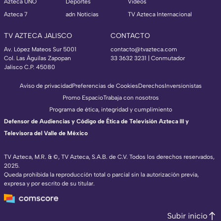
Azteca UNO
Deportes
Videos
Azteca 7
adn Noticias
TV Azteca Internacional
TV AZTECA JALISCO
CONTACTO
Av. López Mateos Sur 5001
contacto@tvazteca.com
Col. Las Águilas Zapopan
33 3632 3231 | Conmutador
Jalisco C.P. 45080
Aviso de privacidad
Preferencias de Cookies
Derechos
Inversionistas
Promo Espacio
Trabaja con nosotros
Programa de ética, integridad y cumplimiento
Defensor de Audiencias y Código de Ética de Televisión Azteca III y
Televisora del Valle de México
TV Azteca, M.R. & ©, TV Azteca, S.A.B. de C.V. Todos los derechos reservados,
2025.
Queda prohibida la reproducción total o parcial sin la autorización previa,
expresa y por escrito de su titular.
Subir inicio