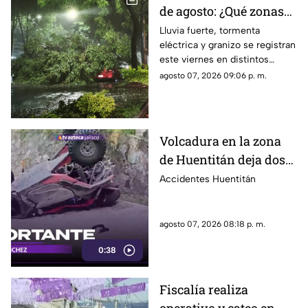
de agosto: ¿Qué zonas
de Guadalajara están
Lluvia fuerte, tormenta
eléctrica y granizo se registran
afectadas?
este viernes en distintos
puntos de Guadalajara y
agosto 07, 2026 09:06 p. m.
Zapopan.
Volcadura en la zona
de Huentitán deja dos
personas heridas
Accidentes Huentitán
agosto 07, 2026 08:18 p. m.
0:38
Fiscalía realiza