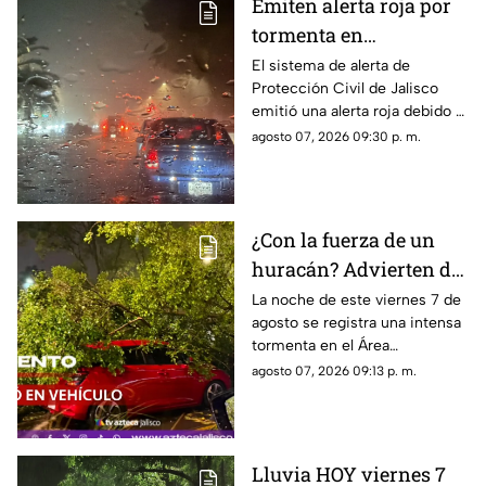
Emiten alerta roja por
tormenta en
Guadalajara; advierten
El sistema de alerta de
Protección Civil de Jalisco
de caída de árboles e
emitió una alerta roja debido a
inundaciones
la fuerte tormenta que se
agosto 07, 2026 09:30 p. m.
registra esta noche en el AMG
¿Con la fuerza de un
huracán? Advierten de
FUERTES RACHAS DE
La noche de este viernes 7 de
agosto se registra una intensa
VIENTO superiores a
tormenta en el Área
los 60 km/h durante
Metropolitana de Guadalajara,
agosto 07, 2026 09:13 p. m.
lluvia en Guadalajara
con fuertes rachas de viento
Lluvia HOY viernes 7