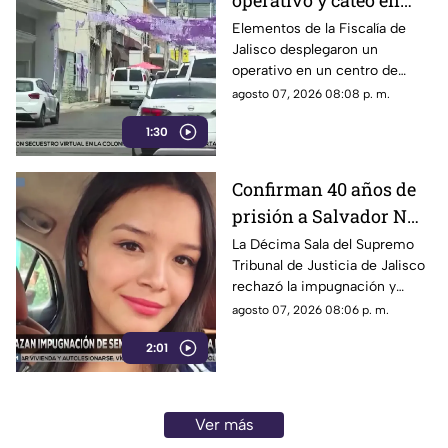
operativo y cateo en
anexo de la colonia
Elementos de la Fiscalía de
Jalisco desplegaron un
Olímpica en
operativo en un centro de
Guadalajara
rehabilitación de la colonia
agosto 07, 2026 08:08 p. m.
Olímpica; familiares
1:30
comenzaron a llegar al lugar.
Confirman 40 años de
prisión a Salvador N
por el feminicidio de
La Décima Sala del Supremo
Tribunal de Justicia de Jalisco
Isis Urteaga
rechazó la impugnación y
confirmó la sentencia contra
agosto 07, 2026 08:06 p. m.
Salvador N por el feminicidio
2:01
de Isis, ocurrido en 2020.
Ver más