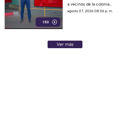
a vecinos de la colonia
Zapopan
Constitución, en Zapopan,
agosto 07, 2026 08:06 p. m.
ante el riesgo de inundaciones
1:53
y daños durante el temporal de
lluvias.
Ver más