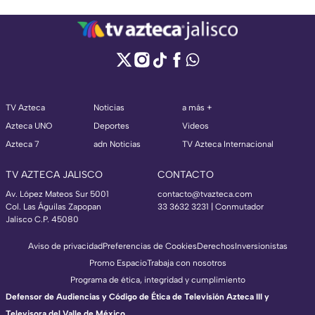
TV Azteca
Noticias
a más +
Azteca UNO
Deportes
Videos
Azteca 7
adn Noticias
TV Azteca Internacional
TV AZTECA JALISCO
CONTACTO
Av. López Mateos Sur 5001
contacto@tvazteca.com
Col. Las Águilas Zapopan
33 3632 3231 | Conmutador
Jalisco C.P. 45080
Aviso de privacidad
Preferencias de Cookies
Derechos
Inversionistas
Promo Espacio
Trabaja con nosotros
Programa de ética, integridad y cumplimiento
Defensor de Audiencias y Código de Ética de Televisión Azteca III y
Televisora del Valle de México