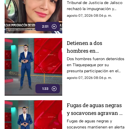
Tribunal de Justicia de Jalisco
Isis Urteaga
rechazó la impugnación y
confirmó la sentencia contra
agosto 07, 2026 08:06 p. m.
Salvador N por el feminicidio
2:01
de Isis, ocurrido en 2020.
Detienen a dos
hombres en
Tlaquepaque por
Dos hombres fueron detenidos
en Tlaquepaque por su
presunto abuso y
presunta participación en el
maltrato animal contra
abuso y maltrato de una
agosto 07, 2026 08:06 p. m.
una perrita
perrita. La investigación
1:33
continúa para determinar su
responsabilidad.
Fugas de aguas negras
y socavones agravan el
riesgo en la colonia
Fugas de aguas negras y
socavones mantienen en alerta
Constitución de