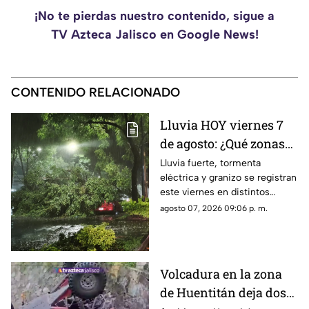
¡No te pierdas nuestro contenido, sigue a
TV Azteca Jalisco en Google News!
CONTENIDO RELACIONADO
Lluvia HOY viernes 7
de agosto: ¿Qué zonas
de Guadalajara están
Lluvia fuerte, tormenta
eléctrica y granizo se registran
afectadas?
este viernes en distintos
puntos de Guadalajara y
agosto 07, 2026 09:06 p. m.
Zapopan.
Volcadura en la zona
de Huentitán deja dos