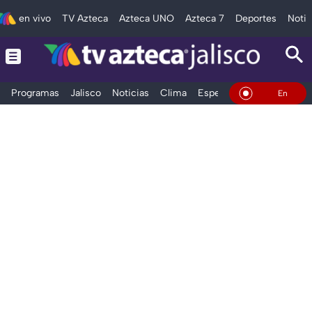
en vivo
TV Azteca
Azteca UNO
Azteca 7
Deportes
Notic
Programas
Jalisco
Noticias
Clima
Espectáculos
Deportes
En Vivo