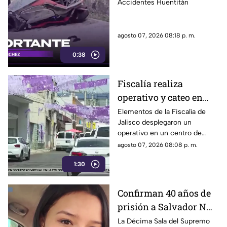
personas heridas
Accidentes Huentitán
agosto 07, 2026 08:18 p. m.
0:38
Fiscalía realiza
operativo y cateo en
anexo de la colonia
Elementos de la Fiscalía de
Jalisco desplegaron un
Olímpica en
operativo en un centro de
Guadalajara
rehabilitación de la colonia
agosto 07, 2026 08:08 p. m.
Olímpica; familiares
1:30
comenzaron a llegar al lugar.
Confirman 40 años de
prisión a Salvador N
por el feminicidio de
La Décima Sala del Supremo