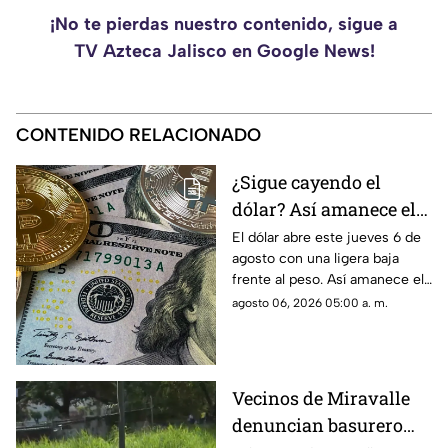
¡No te pierdas nuestro contenido, sigue a
TV Azteca Jalisco en Google News!
CONTENIDO RELACIONADO
¿Sigue cayendo el
dólar? Así amanece el
precio en Guadalajara
El dólar abre este jueves 6 de
agosto con una ligera baja
este 6 de agosto
frente al peso. Así amanece el
tipo de cambio en Guadalajara
agosto 06, 2026 05:00 a. m.
y el Área Metropolitana.
Vecinos de Miravalle
denuncian basurero