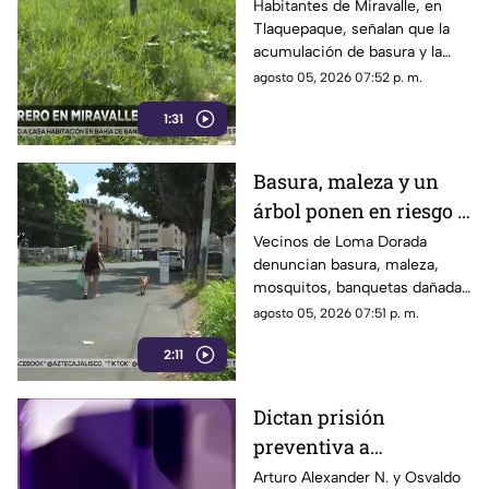
clandestino y falta de
Habitantes de Miravalle, en
Tlaquepaque, señalan que la
seguridad vial en la
acumulación de basura y la
colonia
falta de infraestructura vial
agosto 05, 2026 07:52 p. m.
persisten pese a los reportes
1:31
realizados
Basura, maleza y un
árbol ponen en riesgo a
vecinos de Loma
Vecinos de Loma Dorada
denuncian basura, maleza,
Dorada
mosquitos, banquetas dañadas
y un árbol que afecta una
agosto 05, 2026 07:51 p. m.
vivienda
2:11
Dictan prisión
preventiva a
implicados en caso de
Arturo Alexander N. y Osvaldo