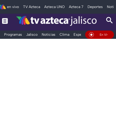
en vivo
TV Azteca
Azteca UNO
Azteca 7
Deportes
Notic
Programas
Jalisco
Noticias
Clima
Espectáculos
Deportes
En Vivo