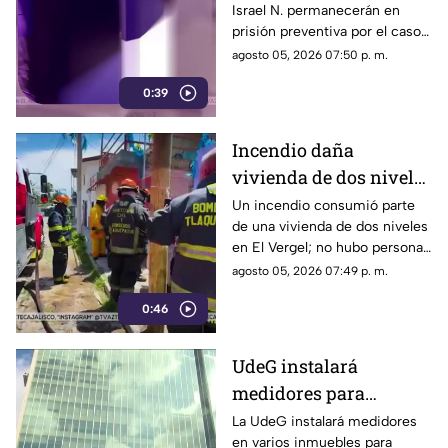
Israel N. permanecerán en
Vaquita
prisión preventiva por el caso
de Vaquita, mientras continúa
agosto 05, 2026 07:50 p. m.
el proceso penal
0:39
Incendio daña
vivienda de dos niveles
en la colonia El Vergel
Un incendio consumió parte
de una vivienda de dos niveles
en El Vergel; no hubo personas
lesionadas y se evitó que el
agosto 05, 2026 07:49 p. m.
fuego se propagara
0:46
UdeG instalará
medidores para
comenzar a pagar
La UdeG instalará medidores
en varios inmuebles para
consumo de agua al