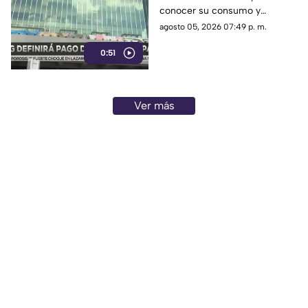
conocer su consumo y
SIAPA
comenzar a pagar al SIAPA a
agosto 05, 2026 07:49 p. m.
partir de este año
0:51
Ver más