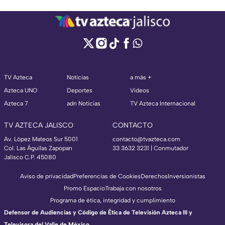
TV Azteca
Noticias
a más +
Azteca UNO
Deportes
Videos
Azteca 7
adn Noticias
TV Azteca Internacional
TV AZTECA JALISCO
CONTACTO
Av. López Mateos Sur 5001
contacto@tvazteca.com
Col. Las Águilas Zapopan
33 3632 3231 | Conmutador
Jalisco C.P. 45080
Aviso de privacidad
Preferencias de Cookies
Derechos
Inversionistas
Promo Espacio
Trabaja con nosotros
Programa de ética, integridad y cumplimiento
Defensor de Audiencias y Código de Ética de Televisión Azteca III y
Televisora del Valle de México