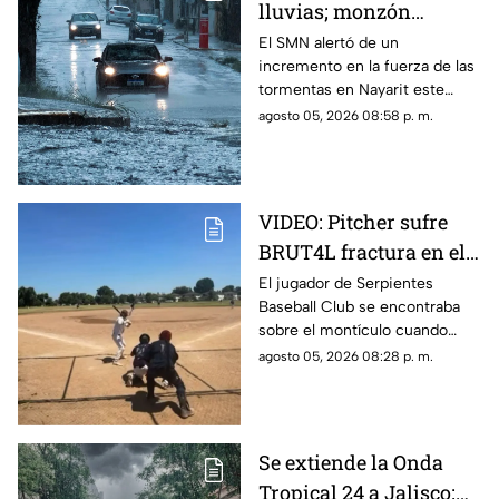
lluvias; monzón
mexicano intensificará
El SMN alertó de un
incremento en la fuerza de las
las tormentas en
tormentas en Nayarit este
Nayarit
jueves 6 de agosto
agosto 05, 2026 08:58 p. m.
VIDEO: Pitcher sufre
BRUT4L fractura en el
brazo mientras lanzaba
El jugador de Serpientes
Baseball Club se encontraba
sobre el montículo cuando
inició el movimiento para
agosto 05, 2026 08:28 p. m.
lanzar la pelota; sin embargo,
segundos después ocurrió algo
inesperado.
Se extiende la Onda
Tropical 24 a Jalisco;