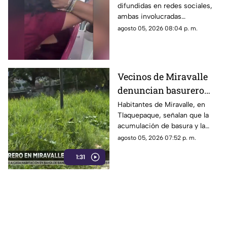
difundidas en redes sociales,
termina en jalones de
ambas involucradas
cabello
comenzaron a intercambiar
agosto 05, 2026 08:04 p. m.
reclamos mientras viajaban en
el transporte público.
Vecinos de Miravalle
denuncian basurero
clandestino y falta de
Habitantes de Miravalle, en
Tlaquepaque, señalan que la
seguridad vial en la
acumulación de basura y la
colonia
falta de infraestructura vial
agosto 05, 2026 07:52 p. m.
persisten pese a los reportes
1:31
realizados