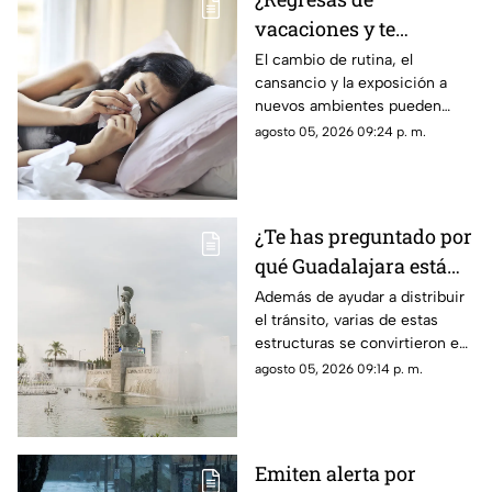
vacaciones y te
enfermas? Estas son
El cambio de rutina, el
cansancio y la exposición a
las razones
nuevos ambientes pueden
afectar al organismo justo al
agosto 05, 2026 09:24 p. m.
terminar el descanso.
¿Te has preguntado por
qué Guadalajara está
llena de glorietas? Esta
Además de ayudar a distribuir
el tránsito, varias de estas
es la razón
estructuras se convirtieron en
símbolos de la ciudad y puntos
agosto 05, 2026 09:14 p. m.
de encuentro para los tapatíos.
Emiten alerta por