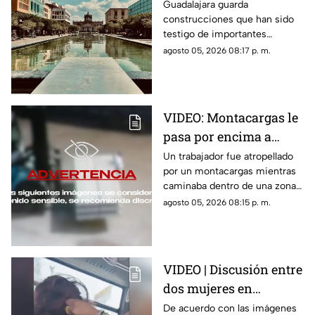
Guadalajara que tienes
Guadalajara guarda
construcciones que han sido
que conocer al menos
testigo de importantes
una vez
momentos de la historia de la
agosto 05, 2026 08:17 p. m.
ciudad y que todavía hoy
forman parte de su identidad.
VIDEO: Montacargas le
pasa por encima a
trabajador dentro de
Un trabajador fue atropellado
por un montacargas mientras
una bodega
caminaba dentro de una zona
de trabajo; cámaras de
agosto 05, 2026 08:15 p. m.
seguridad captaron el
momento.
VIDEO | Discusión entre
dos mujeres en
transporte público
De acuerdo con las imágenes