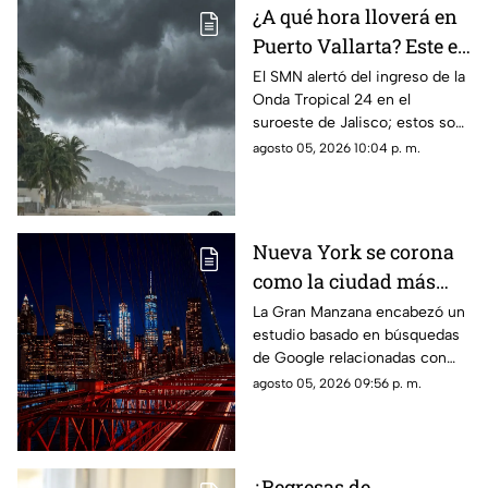
¿A qué hora lloverá en
Puerto Vallarta? Este es
el pronóstico del clima
El SMN alertó del ingreso de la
Onda Tropical 24 en el
para este 6 de agosto
suroeste de Jalisco; estos son
los cambios en el clima
agosto 05, 2026 10:04 p. m.
Nueva York se corona
como la ciudad más
romántica de Estados
La Gran Manzana encabezó un
estudio basado en búsquedas
Unidos
de Google relacionadas con
citas, restaurantes, propuestas
agosto 05, 2026 09:56 p. m.
de matrimonio y experiencias
para parejas.
¿Regresas de