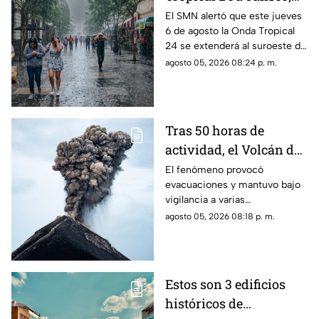
¿cómo modificará el
El SMN alertó que este jueves
6 de agosto la Onda Tropical
clima de Guadalajara?
24 se extenderá al suroeste de
Jalisco; así modificará el clima
agosto 05, 2026 08:24 p. m.
de Guadalajara
Tras 50 horas de
actividad, el Volcán de
Fuego se calma, pero la
El fenómeno provocó
evacuaciones y mantuvo bajo
alerta continúa
vigilancia a varias
comunidades por el riesgo de
agosto 05, 2026 08:18 p. m.
ceniza y lahares.
Estos son 3 edificios
históricos de