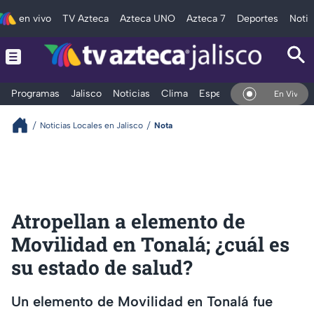
en vivo
TV Azteca
Azteca UNO
Azteca 7
Deportes
Notic
Programas
Jalisco
Noticias
Clima
Espectáculos
Deportes
En Vivo
Noticias Locales en Jalisco
Nota
Atropellan a elemento de
Movilidad en Tonalá; ¿cuál es
su estado de salud?
Un elemento de Movilidad en Tonalá fue