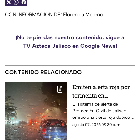
CON INFORMACIÓN DE: Florencia Moreno
¡No te pierdas nuestro contenido, sigue a
TV Azteca Jalisco en Google News!
CONTENIDO RELACIONADO
Emiten alerta roja por
tormenta en
Guadalajara; advierten
El sistema de alerta de
Protección Civil de Jalisco
de caída de árboles e
emitió una alerta roja debido a
inundaciones
la fuerte tormenta que se
agosto 07, 2026 09:30 p. m.
registra esta noche en el AMG