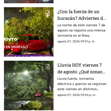
¿Con la fuerza de un
huracán? Advierten de
FUERTES RACHAS DE
La noche de este viernes 7 de
agosto se registra una intensa
VIENTO superiores a
tormenta en el Área
los 60 km/h durante
Metropolitana de Guadalajara,
agosto 07, 2026 09:13 p. m.
lluvia en Guadalajara
con fuertes rachas de viento
Lluvia HOY viernes 7
de agosto: ¿Qué zonas
de Guadalajara están
Lluvia fuerte, tormenta
eléctrica y granizo se registran
afectadas?
este viernes en distintos
puntos de Guadalajara y
agosto 07, 2026 09:06 p. m.
Zapopan.