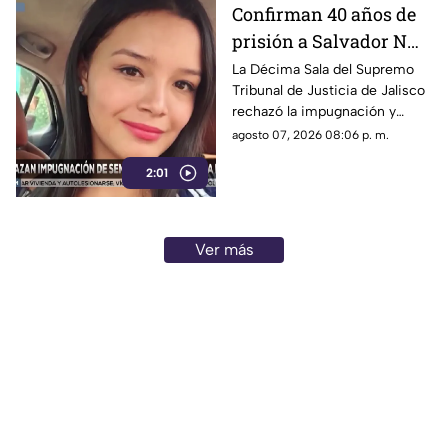
Confirman 40 años de
prisión a Salvador N
por el feminicidio de
La Décima Sala del Supremo
Tribunal de Justicia de Jalisco
Isis Urteaga
rechazó la impugnación y
confirmó la sentencia contra
agosto 07, 2026 08:06 p. m.
Salvador N por el feminicidio
2:01
de Isis, ocurrido en 2020.
Ver más