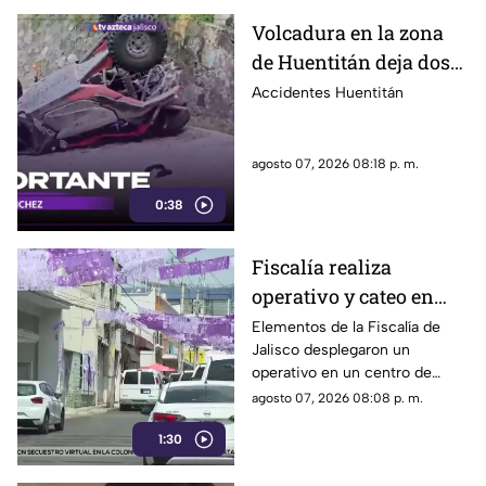
Volcadura en la zona
de Huentitán deja dos
personas heridas
Accidentes Huentitán
agosto 07, 2026 08:18 p. m.
0:38
Fiscalía realiza
operativo y cateo en
anexo de la colonia
Elementos de la Fiscalía de
Jalisco desplegaron un
Olímpica en
operativo en un centro de
Guadalajara
rehabilitación de la colonia
agosto 07, 2026 08:08 p. m.
Olímpica; familiares
1:30
comenzaron a llegar al lugar.