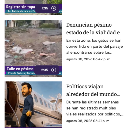
improvisado para alertar a los
1:35
conductores sobre los hoyos y
evitar posibles accidentes al
transitar por la zona.
Denuncian pésimo
estado de la vialidad en
Privada Pedrera y
En esta zona, los gatos se han
convertido en parte del paisaje
Barrancones
al encontrarse sobre los
techos y las puertas de las
agosto 08, 2026 06:42 p. m.
viviendas, mientras que la
2:35
vialidad muestra un evidente
deterioro.
Políticos viajan
alrededor del mundo
sin ninguna
Durante las últimas semanas
se han registrado múltiples
preocupación
viajes realizados por políticos,
sin que hasta el momento
agosto 08, 2026 06:41 p. m.
exista información clara sobre