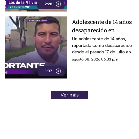
2:28
los motivos de estos
desplazamientos ni una
explicación detallada sobre el
Adolescente de 14 años
elevado gasto que han
desaparecido en
generado.
Tlaquepaque es
Un adolescente de 14 años,
reportado como desaparecido
trasladado a Jalisco
desde el pasado 17 de julio en
tras ser localizado en
Tlaquepaque, fue localizado
agosto 08, 2026 06:33 p. m.
Michoacán
con vida en Michoacán y ya es
1:07
trasladado de regreso a Jalisco
para reunirse con su familia.
Ver más