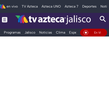
en vivo
TV Azteca
Azteca UNO
Azteca 7
Deportes
Notic
Programas
Jalisco
Noticias
Clima
Espectáculos
Deportes
En Vivo