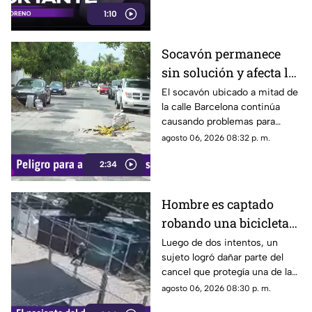
socavón
1:10
Socavón permanece
sin solución y afecta la
circulación en calle
El socavón ubicado a mitad de
la calle Barcelona continúa
Barcelona
causando problemas para
quienes circulan por la zona,
agosto 06, 2026 08:32 p. m.
ya que, pese a ser cubierto en
2:34
varias ocasiones, vuelve a
aparecer con el paso del
tiempo.
Hombre es captado
robando una bicicleta
al ingresar a cochera
Luego de dos intentos, un
sujeto logró dañar parte del
ajena en calle Rancho
cancel que protegía una de las
Rodeo
puertas de una cochera
agosto 06, 2026 08:30 p. m.
ubicada sobre la calle Rancho