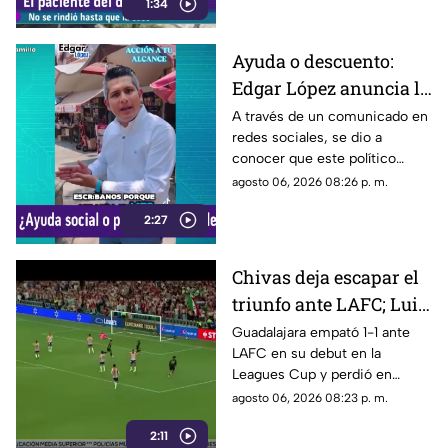
1:34
Rodeo, lo que le permitió
ingresar al inmueble.
Ayuda o descuento:
Edgar López anuncia la
nueva estrategia para
A través de un comunicado en
redes sociales, se dio a
ayudar algunas
conocer que este político
familias
presuntamente busca ayudar a
agosto 06, 2026 08:26 p. m.
la comunidad de Tonalá con
2:27
este descuento.
Chivas deja escapar el
triunfo ante LAFC; Luis
Romo es señalado por
Guadalajara empató 1-1 ante
LAFC en su debut en la
su cobro en penales
Leagues Cup y perdió en
penales; Luis Romo fue
agosto 06, 2026 08:23 p. m.
criticado por su ejecución.
2:11