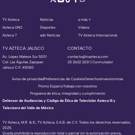
TV Azteca
Noticias
a más +
Azteca UNO
Deportes
Videos
Azteca 7
adn Noticias
TV Azteca Internacional
TV AZTECA JALISCO
CONTACTO
Av. López Mateos Sur 5001
contacto@tvazteca.com
Col. Las Águilas Zapopan
33 3632 3231 | Conmutador
Jalisco C.P. 45080
Aviso de privacidad
Preferencias de Cookies
Derechos
Inversionistas
Promo Espacio
Trabaja con nosotros
Programa de ética, integridad y cumplimiento
Defensor de Audiencias y Código de Ética de Televisión Azteca III y
Televisora del Valle de México
TV Azteca, M.R. & ©, TV Azteca, S.A.B. de C.V. Todos los derechos reservados,
2025.
Queda prohibida la reproducción total o parcial sin la autorización previa,