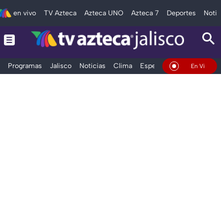
en vivo
TV Azteca
Azteca UNO
Azteca 7
Deportes
Notic
Programas
Jalisco
Noticias
Clima
Espectáculos
Deportes
En Vivo