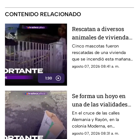
CONTENIDO RELACIONADO
Rescatan a diversos
animales de vivienda
en llamas en
Cinco mascotas fueron
rescatadas de una vivienda
Guadalajara
que se incendió esta mañana
en la colonia Arcos Vallarta,
agosto 07, 2026 08:41 a. m.
Guadalajara
1:30
Se forma un hoyo en
una de las vialidades
más transitadas de la
En el cruce de las calles
Alemania y Rayón, en la
colonia Moderna
colonia Moderna, en
Guadalajara, se abrió un
agosto 07, 2026 08:31 a. m.