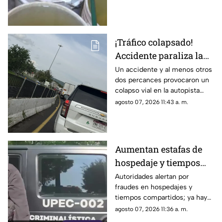
colonias de Tonalá
¡Tráfico colapsado!
Accidente paraliza la
autopista Guadalajara-
Un accidente y al menos otros
dos percances provocaron un
Zapotlanejo HOY
colapso vial en la autopista
Guadalajara-Zapotlanejo; hay
agosto 07, 2026 11:43 a. m.
filas de vehículos desde La
Joya.
Aumentan estafas de
hospedaje y tiempos
compartidos en Jalisco
Autoridades alertan por
fraudes en hospedajes y
tiempos compartidos; ya hay
un detenido y decenas de
agosto 07, 2026 11:36 a. m.
cuentas y números bloqueados