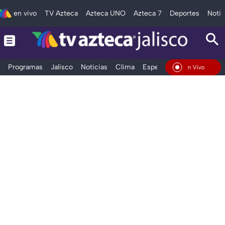
en vivo
TV Azteca
Azteca UNO
Azteca 7
Deportes
Notic
Programas
Jalisco
Noticias
Clima
Espectáculos
Deportes
En Vivo