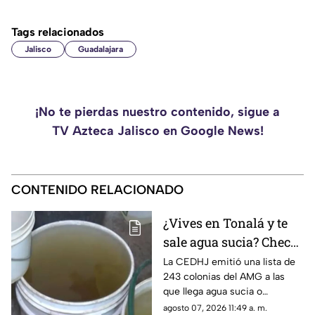
Tags relacionados
Jalisco
Guadalajara
¡No te pierdas nuestro contenido, sigue a
TV Azteca Jalisco en Google News!
CONTENIDO RELACIONADO
¿Vives en Tonalá y te
sale agua sucia? Checa
si tu colonia entra en el
La CEDHJ emitió una lista de
243 colonias del AMG a las
descuento del SIAPA
que llega agua sucia o
maloliente; estas son las
agosto 07, 2026 11:49 a. m.