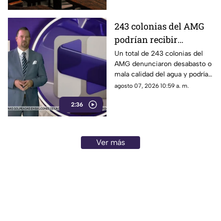
243 colonias del AMG
podrían recibir
descuentos por fallas
Un total de 243 colonias del
AMG denunciaron desabasto o
en el servicio de agua
mala calidad del agua y podrían
recibir un descuento
agosto 07, 2026 10:59 a. m.
automático de hasta 80%.
2:36
Ver más