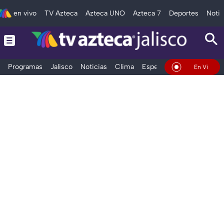
en vivo
TV Azteca
Azteca UNO
Azteca 7
Deportes
Notic
Programas
Jalisco
Noticias
Clima
Espectáculos
Deportes
En Vivo