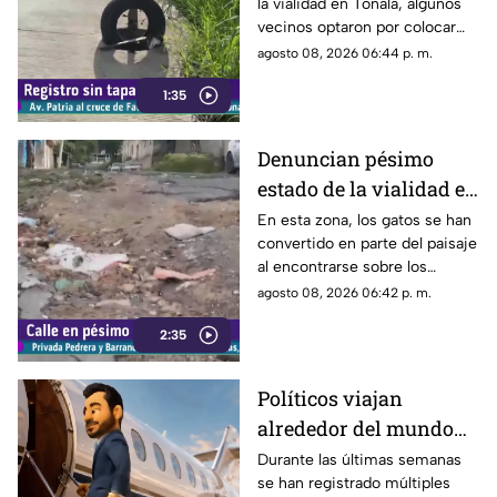
la vialidad en Tonalá, algunos
vecinos optaron por colocar
una llanta como señalamiento
agosto 08, 2026 06:44 p. m.
improvisado para alertar a los
1:35
conductores sobre los hoyos y
evitar posibles accidentes al
transitar por la zona.
Denuncian pésimo
estado de la vialidad en
Privada Pedrera y
En esta zona, los gatos se han
convertido en parte del paisaje
Barrancones
al encontrarse sobre los
techos y las puertas de las
agosto 08, 2026 06:42 p. m.
viviendas, mientras que la
2:35
vialidad muestra un evidente
deterioro.
Políticos viajan
alrededor del mundo
sin ninguna
Durante las últimas semanas
se han registrado múltiples
preocupación