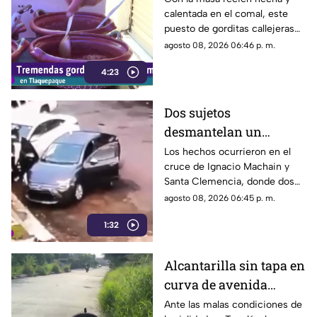
calentada en el comal, este
puesto de gorditas callejeras
en Tlaquepaque promete
agosto 08, 2026 06:46 p. m.
conquistar el antojo.
4:23
Dos sujetos
desmantelan un
vehículo a plena luz del
Los hechos ocurrieron en el
cruce de Ignacio Machain y
día en Guadalajara
Santa Clemencia, donde dos
sujetos fueron captados
agosto 08, 2026 06:45 p. m.
retirando múltiples autopartes
1:32
de la carrocería de un vehículo.
Alcantarilla sin tapa en
curva de avenida
Patria
Ante las malas condiciones de