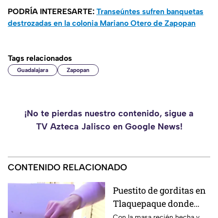
PODRÍA INTERESARTE:
Transeúntes sufren banquetas
destrozadas en la colonia Mariano Otero de Zapopan
Tags relacionados
Guadalajara
Zapopan
¡No te pierdas nuestro contenido, sigue a
TV Azteca Jalisco en Google News!
CONTENIDO RELACIONADO
Puestito de gorditas en
Tlaquepaque donde
una nunca es suficiente
Con la masa recién hecha y