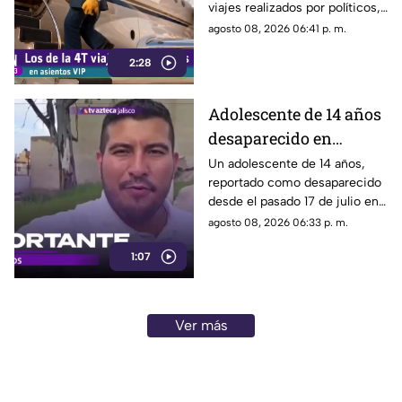
viajes realizados por políticos,
sin que hasta el momento
agosto 08, 2026 06:41 p. m.
exista información clara sobre
2:28
los motivos de estos
desplazamientos ni una
explicación detallada sobre el
Adolescente de 14 años
elevado gasto que han
desaparecido en
generado.
Tlaquepaque es
Un adolescente de 14 años,
reportado como desaparecido
trasladado a Jalisco
desde el pasado 17 de julio en
tras ser localizado en
Tlaquepaque, fue localizado
agosto 08, 2026 06:33 p. m.
Michoacán
con vida en Michoacán y ya es
1:07
trasladado de regreso a Jalisco
para reunirse con su familia.
Ver más