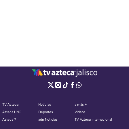
TV Azteca
Noticias
a más +
Azteca UNO
Deportes
Videos
Azteca 7
adn Noticias
TV Azteca Internacional