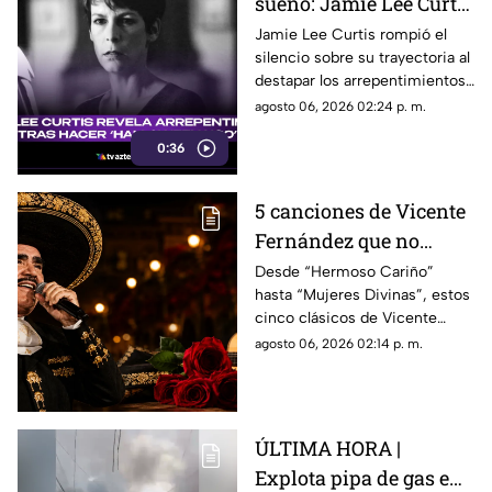
sueño: Jamie Lee Curtis
confiesa su mayor
Jamie Lee Curtis rompió el
silencio sobre su trayectoria al
arrepentimiento en
destapar los arrepentimientos
'Halloween H2O'
que conserva tras el arrollador
agosto 06, 2026 02:24 p. m.
éxito en taquilla de ‘Halloween
0:36
H20'.
5 canciones de Vicente
Fernández que no
pueden faltar en una
Desde “Hermoso Cariño”
hasta “Mujeres Divinas”, estos
serenata
cinco clásicos de Vicente
Fernández son una apuesta
agosto 06, 2026 02:14 p. m.
segura para emocionar en
cualquier serenata.
ÚLTIMA HORA |
Explota pipa de gas en