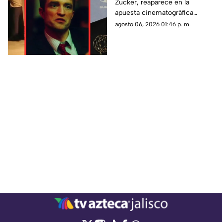
Zucker, reaparece en la
los acosadores y hoy
apuesta cinematográfica
actúa en 'Primetime'
‘Primetime’ interpretándose a
agosto 06, 2026 01:46 p. m.
sí mismo para exponer el lado
oscuro del rating.