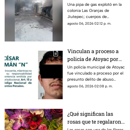
colonia Las Granjas;
Una pipa de gas explotó en la
colonia Las Granjas de
esto se sabe del
Jiutepec; cuerpos de
incendio en Jiutepec
emergencia se movilizaron al
agosto 06, 2026 02:12 p. m.
lugar.
Vinculan a proceso a
policía de Atoyac por
presunto 4BUS0
Un policía municipal de Atoyac
fue vinculado a proceso por el
S3XU4L infantil
presunto delito de abuso
sexual infantil contra una
agosto 06, 2026 02:08 p. m.
adolescente. Permanecerá en
prisión preventiva mientras
continúa la investigación.
¿Qué significan las
rosas que te regalaron?
El mensaje oculto
Las rosas son una de las flores