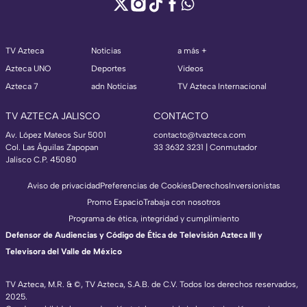
TV Azteca
Noticias
a más +
Azteca UNO
Deportes
Videos
Azteca 7
adn Noticias
TV Azteca Internacional
TV AZTECA JALISCO
CONTACTO
Av. López Mateos Sur 5001
contacto@tvazteca.com
Col. Las Águilas Zapopan
33 3632 3231 | Conmutador
Jalisco C.P. 45080
Aviso de privacidad
Preferencias de Cookies
Derechos
Inversionistas
Promo Espacio
Trabaja con nosotros
Programa de ética, integridad y cumplimiento
Defensor de Audiencias y Código de Ética de Televisión Azteca III y
Televisora del Valle de México
TV Azteca, M.R. & ©, TV Azteca, S.A.B. de C.V. Todos los derechos reservados,
2025.