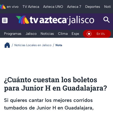
en vivo
TV Azteca
Azteca UNO
Azteca 7
Deportes
Notic
Programas
Jalisco
Noticias
Clima
Espectáculos
Deportes
En Vivo
Noticias Locales en Jalisco
Nota
¿Cuánto cuestan los boletos
para Junior H en Guadalajara?
Si quieres cantar los mejores corridos
tumbados de Junior H en Guadalajara,