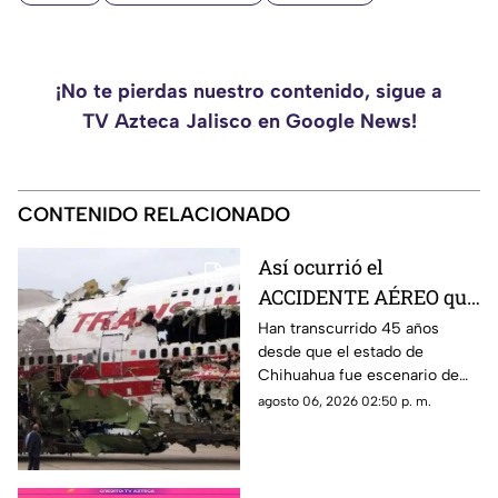
¡No te pierdas nuestro contenido, sigue a
TV Azteca Jalisco en Google News!
CONTENIDO RELACIONADO
Así ocurrió el
ACCIDENTE AÉREO que
cambió la historia de
Han transcurrido 45 años
desde que el estado de
Chihuahua y dejó 32
Chihuahua fue escenario de
muertos
una de las tragedias aéreas
agosto 06, 2026 02:50 p. m.
más impactantes registradas
en México. El 27 de julio de
1981, el vuelo 230 sufrió un
accidente al intentar aterrizar