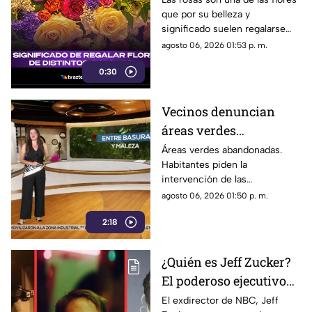
que por su belleza y
detrás de cada color
significado suelen regalarse
con más frecuencia, pero
agosto 06, 2026 01:53 p. m.
cuidado al elegir el color
0:30
podrías estar mandando un
mensaje equivocado
Vecinos denuncian
áreas verdes
abandonadas y llenas
Áreas verdes abandonadas.
Habitantes piden la
de basura
intervención de las
autoridades para limpiar y
agosto 06, 2026 01:50 p. m.
rehabilitar estos espacios
2:18
públicos.
¿Quién es Jeff Zucker?
El poderoso ejecutivo
que vendió el morbo de
El exdirector de NBC, Jeff