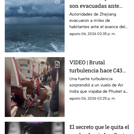
son evacuadas ante
avance del tifón
Autoridades de Zhejiang
evacuaron a miles de
Dolphin; así impactará
habitantes ante el avance del
en China
tifón Dolphin hacia el este de
agosto 06, 2026 02:35 p. m.
China.
VIDEO | Brutal
turbulencia hace C43R
300 pies a un avión en
Una fuerte turbulencia
sorprendió a un vuelo de Air
la India; así quedó el
India que viajaba de Phuket a
interior
Delhi, dejando 17 personas
agosto 06, 2026 02:25 p. m.
lesionadas y daños en la
cabina; el avión logró aterrizar
sin contratiempos mayores.
El secreto que le quita el