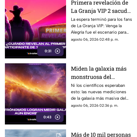
Primera revelación de
en el aeropuerto de la capital
La Granja VIP 2 sacude
del estado, dejando un saldo
de 32 personas fallecidas y 34
la televisión: El destape
La espera terminó para los fans
sobrevivientes.
de La Granja VIP: Venga la
arrancó en Venga la
Alegría fue el escenario para
Alegría
destapar la primera gran
agosto 06, 2026 02:48 p. m.
sorpresa de la nueva
0:31
temporada.
Miden la galaxia más
monstruosa del
universo y descubren
Ni los científicos esperaban
esto: las nuevas mediciones
algo aterrador: no para
de la galaxia más masiva del
de comer
cosmos revelan que no para de
agosto 06, 2026 02:36 p. m.
comer.
0:43
Más de 10 mil personas