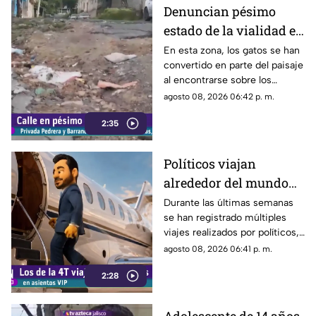
transitar por la zona.
Denuncian pésimo
estado de la vialidad en
Privada Pedrera y
En esta zona, los gatos se han
convertido en parte del paisaje
Barrancones
al encontrarse sobre los
techos y las puertas de las
agosto 08, 2026 06:42 p. m.
viviendas, mientras que la
2:35
vialidad muestra un evidente
deterioro.
Políticos viajan
alrededor del mundo
sin ninguna
Durante las últimas semanas
se han registrado múltiples
preocupación
viajes realizados por políticos,
sin que hasta el momento
agosto 08, 2026 06:41 p. m.
exista información clara sobre
2:28
los motivos de estos
desplazamientos ni una
explicación detallada sobre el