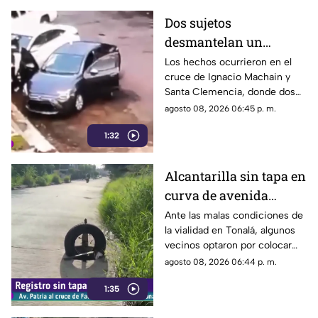
Dos sujetos
desmantelan un
vehículo a plena luz del
Los hechos ocurrieron en el
cruce de Ignacio Machain y
día en Guadalajara
Santa Clemencia, donde dos
sujetos fueron captados
agosto 08, 2026 06:45 p. m.
retirando múltiples autopartes
1:32
de la carrocería de un vehículo.
Alcantarilla sin tapa en
curva de avenida
Patria
Ante las malas condiciones de
la vialidad en Tonalá, algunos
vecinos optaron por colocar
una llanta como señalamiento
agosto 08, 2026 06:44 p. m.
improvisado para alertar a los
1:35
conductores sobre los hoyos y
evitar posibles accidentes al