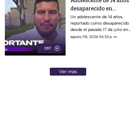
Adolescente de 14 años
elevado gasto que han
desaparecido en
generado.
Tlaquepaque es
Un adolescente de 14 años,
reportado como desaparecido
trasladado a Jalisco
desde el pasado 17 de julio en
tras ser localizado en
Tlaquepaque, fue localizado
agosto 08, 2026 06:33 p. m.
Michoacán
con vida en Michoacán y ya es
1:07
trasladado de regreso a Jalisco
para reunirse con su familia.
Ver más