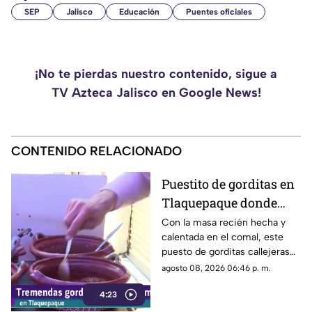
SEP
Jalisco
Educación
Puentes oficiales
¡No te pierdas nuestro contenido, sigue a
TV Azteca Jalisco en Google News!
CONTENIDO RELACIONADO
Puestito de gorditas en
Tlaquepaque donde
una nunca es suficiente
Con la masa recién hecha y
calentada en el comal, este
puesto de gorditas callejeras
en Tlaquepaque promete
agosto 08, 2026 06:46 p. m.
conquistar el antojo.
4:23