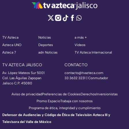
TV Azteca
Noticias
a más +
Azteca UNO
Deportes
Videos
Azteca 7
adn Noticias
TV Azteca Internacional
TV AZTECA JALISCO
CONTACTO
Av. López Mateos Sur 5001
contacto@tvazteca.com
Col. Las Águilas Zapopan
33 3632 3231 | Conmutador
Jalisco C.P. 45080
Aviso de privacidad
Preferencias de Cookies
Derechos
Inversionistas
Promo Espacio
Trabaja con nosotros
Programa de ética, integridad y cumplimiento
Defensor de Audiencias y Código de Ética de Televisión Azteca III y
Televisora del Valle de México