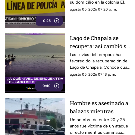
su domicilio en la colonia El
Dean; el agresor escapó a pie.
agosto 05, 2026 07:20 p. m.
0:25
Lago de Chapala se
recupera: así cambió su
nivel tras las lluvias en
Las lluvias del temporal han
favorecido la recuperación del
Jalisco
Lago de Chapala. Conoce cuál
es su nivel actual y qué
agosto 05, 2026 07:18 p. m.
representa para el
0:40
abastecimiento de agua en
Guadalajara.
Hombre es asesinado a
balazos mientras
caminaba con sus hijos
Un hombre de entre 20 y 25
años fue víctima de un ataque
en Guadalajara
directo mientras caminaba