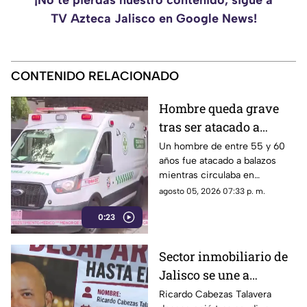
¡No te pierdas nuestro contenido, sigue a
TV Azteca Jalisco en Google News!
CONTENIDO RELACIONADO
Hombre queda grave
tras ser atacado a
balazos mientras
Un hombre de entre 55 y 60
años fue atacado a balazos
viajaba en su vehículo
mientras circulaba en
en Tlajomulco
Tlajomulco; resultó herido en
agosto 05, 2026 07:33 p. m.
la cabeza y un antebrazo
0:23
Sector inmobiliario de
Jalisco se une a
búsqueda de agente
Ricardo Cabezas Talavera