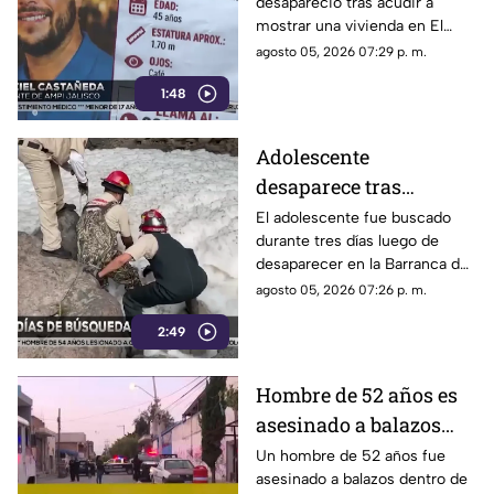
desapareció tras acudir a
desaparecido en El
mostrar una vivienda en El
Batán
Batán; colegas reforzaron sus
agosto 05, 2026 07:29 p. m.
medidas de seguridad.
1:48
Adolescente
desaparece tras
convivir con amigos en
El adolescente fue buscado
durante tres días luego de
la Barranca de
desaparecer en la Barranca de
Huentitán; lo hallan
Huentitán; este miércoles fue
agosto 05, 2026 07:26 p. m.
sin vida
localizado sin vida.
2:49
Hombre de 52 años es
asesinado a balazos
dentro de su casa en
Un hombre de 52 años fue
asesinado a balazos dentro de
Guadalajara