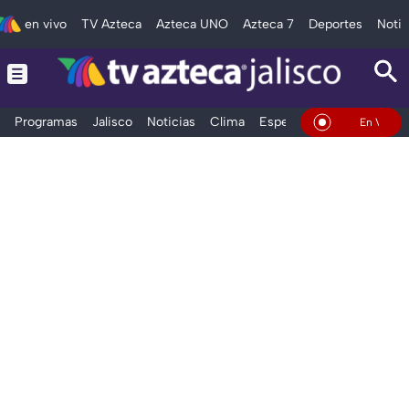
en vivo
TV Azteca
Azteca UNO
Azteca 7
Deportes
Notic
Programas
Jalisco
Noticias
Clima
Espectáculos
Deportes
En Vivo