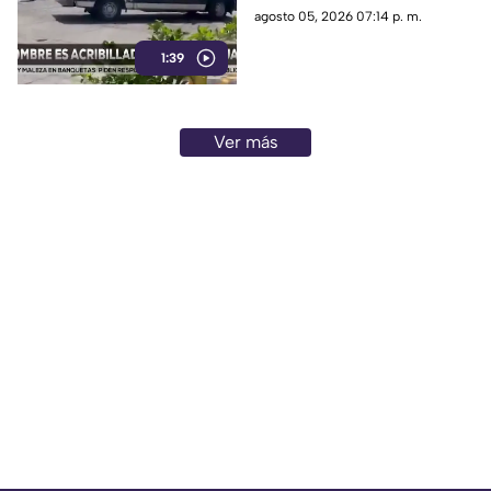
con sus dos hijos en la colonia
agosto 05, 2026 07:14 p. m.
Valentín Gómez Farías.
1:39
Ver más