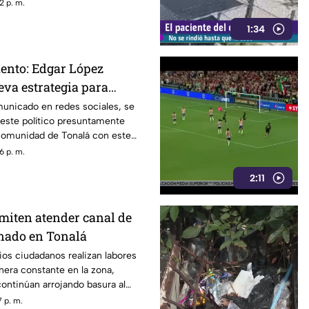
a aparecer con el paso del
2 p. m.
1:34
ento: Edgar López
eva estrategia para
s familias
municado en redes sociales, se
 este político presuntamente
 comunidad de Tonalá con este
6 p. m.
2:11
miten atender canal de
nado en Tonalá
ios ciudadanos realizan labores
era constante en la zona,
ontinúan arrojando basura al
ovocando acumulación de
 p. m.