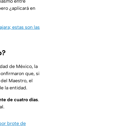
siasmo entre
pero ¿aplicará en
jara; estas son las
o?
udad de México, la
confirmaron que, si
 del Maestro, el
e la entidad.
te de cuatro días
.
al.
por brote de