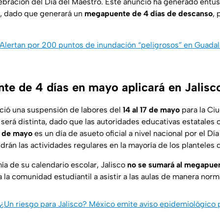
lebración del Día del Maestro. Este anuncio ha generado entu
, dado que generará un
megapuente de 4 días de descanso
, 
Alertan por 200 puntos de inundación “peligrosos” en Guadala
te de 4 días en mayo aplicará en Jalisc
ió una suspensión de labores del
14 al 17 de mayo
para la Ci
será distinta, dado que las autoridades educativas estatales 
5 de mayo
es un día de asueto oficial a nivel nacional por el Día
rán las actividades regulares en la mayoría de los planteles d
ía de su calendario escolar, Jalisco
no se sumará al megapuen
 a la comunidad estudiantil a asistir a las aulas de manera norm
¿Un riesgo para Jalisco? México emite aviso epidemiológico 