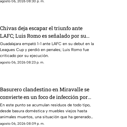
que le permitió ingresar al inmueble.
agosto 06, 2026 08:30 p. m.
Chivas deja escapar el triunfo ante
LAFC; Luis Romo es señalado por su
cobro en penales
Guadalajara empató 1-1 ante LAFC en su debut en la
Leagues Cup y perdió en penales; Luis Romo fue
criticado por su ejecución.
agosto 06, 2026 08:23 p. m.
Basurero clandestino en Miravalle se
convierte en un foco de infección por
acumulación de residuos.
En este punto se acumulan residuos de todo tipo,
desde basura doméstica y muebles viejos hasta
animales muertos, una situación que ha generado
molestias entre los vecinos, quienes exigen una
agosto 06, 2026 08:09 p. m.