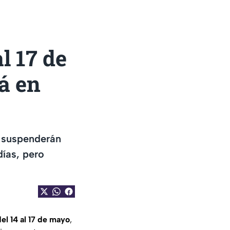
l 17 de
á en
e suspenderán
ías, pero
el 14 al 17 de mayo
,