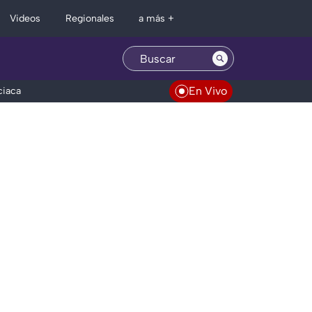
Regionales
Videos
a más +
En Vivo
ciaca