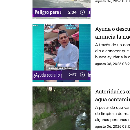
ocasiones, vuelve 
agosto 06, 2026 08:3
tiempo.
2:34
Ayuda o descu
anuncia la nu
ayudar alguna
A través de un co
dio a conocer que
busca ayudar a la
descuento.
agosto 06, 2026 08:2
2:27
Autoridades o
agua contami
A pesar de que var
de limpieza de man
algunas personas c
canal de agua, pr
agosto 06, 2026 08:17