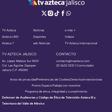
TV Azteca
Noticias
a más +
Azteca UNO
Deportes
Videos
Azteca 7
adn Noticias
TV Azteca Internacional
TV AZTECA JALISCO
CONTACTO
Av. López Mateos Sur 5001
contacto@tvazteca.com
Col. Las Águilas Zapopan
33 3632 3231 | Conmutador
Jalisco C.P. 45080
Aviso de privacidad
Preferencias de Cookies
Derechos
Inversionistas
Promo Espacio
Trabaja con nosotros
Programa de ética, integridad y cumplimiento
Defensor de Audiencias y Código de Ética de Televisión Azteca III y
Televisora del Valle de México