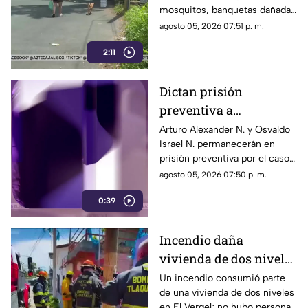
mosquitos, banquetas dañadas
y un árbol que afecta una
agosto 05, 2026 07:51 p. m.
vivienda
2:11
Dictan prisión
preventiva a
implicados en caso de
Arturo Alexander N. y Osvaldo
Israel N. permanecerán en
Vaquita
prisión preventiva por el caso
de Vaquita, mientras continúa
agosto 05, 2026 07:50 p. m.
el proceso penal
0:39
Incendio daña
vivienda de dos niveles
en la colonia El Vergel
Un incendio consumió parte
de una vivienda de dos niveles
en El Vergel; no hubo personas