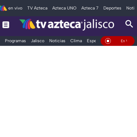
en vivo
TV Azteca
Azteca UNO
Azteca 7
Deportes
Notic
Programas
Jalisco
Noticias
Clima
Espectáculos
Deportes
En Vivo