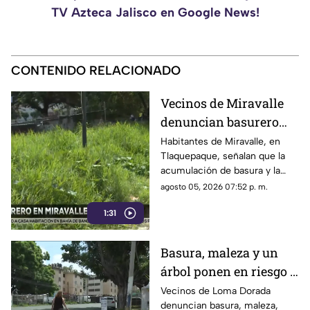
TV Azteca Jalisco en Google News!
CONTENIDO RELACIONADO
Vecinos de Miravalle
denuncian basurero
clandestino y falta de
Habitantes de Miravalle, en
Tlaquepaque, señalan que la
seguridad vial en la
acumulación de basura y la
colonia
falta de infraestructura vial
agosto 05, 2026 07:52 p. m.
persisten pese a los reportes
1:31
realizados
Basura, maleza y un
árbol ponen en riesgo a
vecinos de Loma
Vecinos de Loma Dorada
denuncian basura, maleza,
Dorada