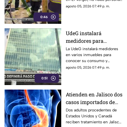
lesionadas y se evitó que el
agosto 05, 2026 07:49 p. m.
fuego se propagara
0:46
UdeG instalará
medidores para
comenzar a pagar
La UdeG instalará medidores
en varios inmuebles para
consumo de agua al
conocer su consumo y
SIAPA
comenzar a pagar al SIAPA a
agosto 05, 2026 07:49 p. m.
partir de este año
0:51
Atienden en Jalisco dos
casos importados de
ciclosporiasis
Dos adultos procedentes de
Estados Unidos y Canadá
reciben tratamiento en Jalisco