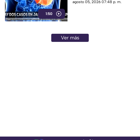
por ciclosporiasis; ambos se
agosto 05, 2026 07:48 p. m.
encuentran estables
1:50
Ver más