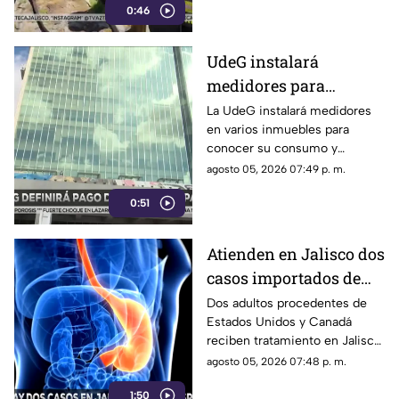
0:46
UdeG instalará
medidores para
comenzar a pagar
La UdeG instalará medidores
en varios inmuebles para
consumo de agua al
conocer su consumo y
SIAPA
comenzar a pagar al SIAPA a
agosto 05, 2026 07:49 p. m.
partir de este año
0:51
Atienden en Jalisco dos
casos importados de
ciclosporiasis
Dos adultos procedentes de
Estados Unidos y Canadá
reciben tratamiento en Jalisco
por ciclosporiasis; ambos se
agosto 05, 2026 07:48 p. m.
encuentran estables
1:50