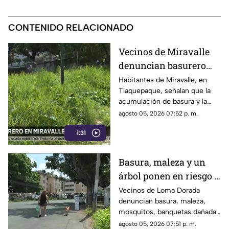
CONTENIDO RELACIONADO
Vecinos de Miravalle
denuncian basurero
clandestino y falta de
Habitantes de Miravalle, en
Tlaquepaque, señalan que la
seguridad vial en la
acumulación de basura y la
colonia
falta de infraestructura vial
agosto 05, 2026 07:52 p. m.
persisten pese a los reportes
1:31
realizados
Basura, maleza y un
árbol ponen en riesgo a
vecinos de Loma
Vecinos de Loma Dorada
denuncian basura, maleza,
Dorada
mosquitos, banquetas dañadas
y un árbol que afecta una
agosto 05, 2026 07:51 p. m.