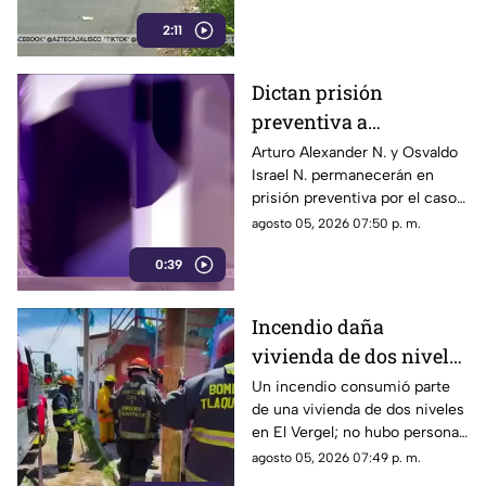
vivienda
2:11
Dictan prisión
preventiva a
implicados en caso de
Arturo Alexander N. y Osvaldo
Israel N. permanecerán en
Vaquita
prisión preventiva por el caso
de Vaquita, mientras continúa
agosto 05, 2026 07:50 p. m.
el proceso penal
0:39
Incendio daña
vivienda de dos niveles
en la colonia El Vergel
Un incendio consumió parte
de una vivienda de dos niveles
en El Vergel; no hubo personas
lesionadas y se evitó que el
agosto 05, 2026 07:49 p. m.
fuego se propagara