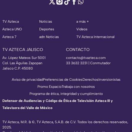
TV Azteca
Noticias
a más +
Azteca UNO
Deportes
Videos
Azteca 7
adn Noticias
TV Azteca Internacional
TV AZTECA JALISCO
CONTACTO
Av. López Mateos Sur 5001
contacto@tvazteca.com
Col. Las Águilas Zapopan
33 3632 3231 | Conmutador
Jalisco C.P. 45080
Aviso de privacidad
Preferencias de Cookies
Derechos
Inversionistas
Promo Espacio
Trabaja con nosotros
Programa de ética, integridad y cumplimiento
Defensor de Audiencias y Código de Ética de Televisión Azteca III y
Televisora del Valle de México
TV Azteca, M.R. & ©, TV Azteca, S.A.B. de C.V. Todos los derechos reservados,
2025.