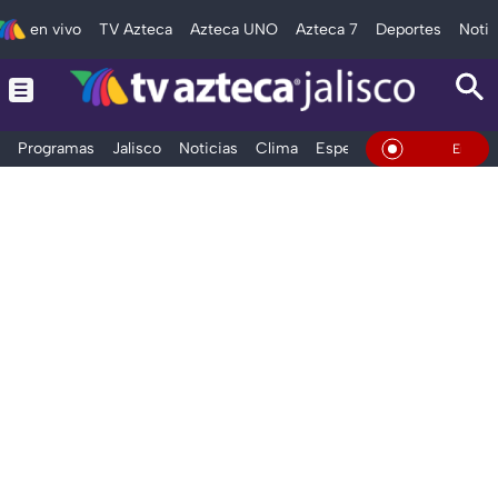
en vivo
TV Azteca
Azteca UNO
Azteca 7
Deportes
Notic
Programas
Jalisco
Noticias
Clima
Espectáculos
Deportes
En Vivo