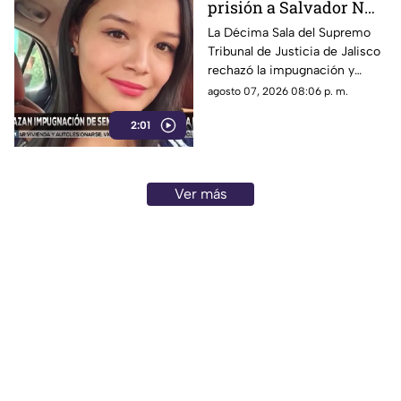
prisión a Salvador N
por el feminicidio de
La Décima Sala del Supremo
Tribunal de Justicia de Jalisco
Isis Urteaga
rechazó la impugnación y
confirmó la sentencia contra
agosto 07, 2026 08:06 p. m.
Salvador N por el feminicidio
2:01
de Isis, ocurrido en 2020.
Ver más