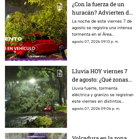
¿Con la fuerza de un
huracán? Advierten de
FUERTES RACHAS DE
La noche de este viernes 7 de
agosto se registra una intensa
VIENTO superiores a
tormenta en el Área
los 60 km/h durante
Metropolitana de Guadalajara,
agosto 07, 2026 09:13 p. m.
lluvia en Guadalajara
con fuertes rachas de viento
Lluvia HOY viernes 7
de agosto: ¿Qué zonas
de Guadalajara están
Lluvia fuerte, tormenta
eléctrica y granizo se registran
afectadas?
este viernes en distintos
puntos de Guadalajara y
agosto 07, 2026 09:06 p. m.
Zapopan.
Volcadura en la zona