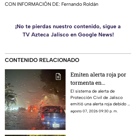
CON INFORMACIÓN DE: Fernando Roldán
¡No te pierdas nuestro contenido, sigue a
TV Azteca Jalisco en Google News!
CONTENIDO RELACIONADO
Emiten alerta roja por
tormenta en
Guadalajara; advierten
El sistema de alerta de
Protección Civil de Jalisco
de caída de árboles e
emitió una alerta roja debido a
inundaciones
la fuerte tormenta que se
agosto 07, 2026 09:30 p. m.
registra esta noche en el AMG