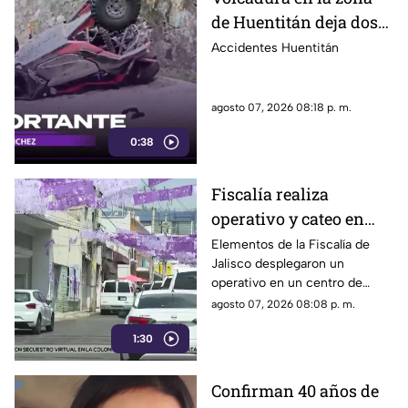
de Huentitán deja dos
personas heridas
Accidentes Huentitán
agosto 07, 2026 08:18 p. m.
0:38
Fiscalía realiza
operativo y cateo en
anexo de la colonia
Elementos de la Fiscalía de
Jalisco desplegaron un
Olímpica en
operativo en un centro de
Guadalajara
rehabilitación de la colonia
agosto 07, 2026 08:08 p. m.
Olímpica; familiares
1:30
comenzaron a llegar al lugar.
Confirman 40 años de