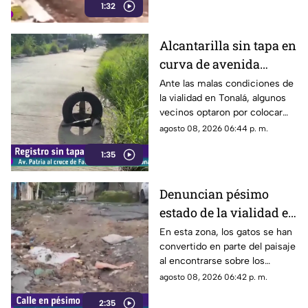
1:32
de la carrocería de un vehículo.
Alcantarilla sin tapa en
curva de avenida
Patria
Ante las malas condiciones de
la vialidad en Tonalá, algunos
vecinos optaron por colocar
una llanta como señalamiento
agosto 08, 2026 06:44 p. m.
improvisado para alertar a los
1:35
conductores sobre los hoyos y
evitar posibles accidentes al
transitar por la zona.
Denuncian pésimo
estado de la vialidad en
Privada Pedrera y
En esta zona, los gatos se han
convertido en parte del paisaje
Barrancones
al encontrarse sobre los
techos y las puertas de las
agosto 08, 2026 06:42 p. m.
viviendas, mientras que la
2:35
vialidad muestra un evidente