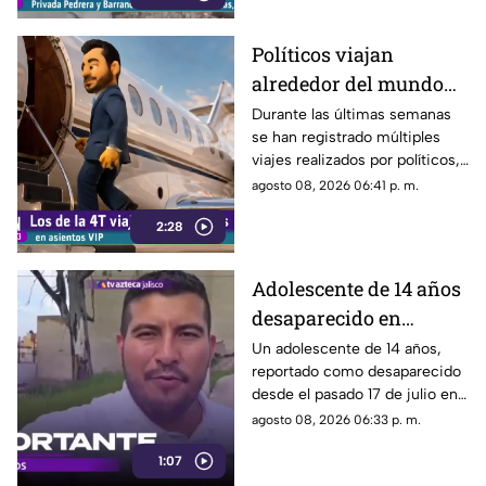
deterioro.
Políticos viajan
alrededor del mundo
sin ninguna
Durante las últimas semanas
se han registrado múltiples
preocupación
viajes realizados por políticos,
sin que hasta el momento
agosto 08, 2026 06:41 p. m.
exista información clara sobre
2:28
los motivos de estos
desplazamientos ni una
explicación detallada sobre el
Adolescente de 14 años
elevado gasto que han
desaparecido en
generado.
Tlaquepaque es
Un adolescente de 14 años,
reportado como desaparecido
trasladado a Jalisco
desde el pasado 17 de julio en
tras ser localizado en
Tlaquepaque, fue localizado
agosto 08, 2026 06:33 p. m.
Michoacán
con vida en Michoacán y ya es
1:07
trasladado de regreso a Jalisco
para reunirse con su familia.