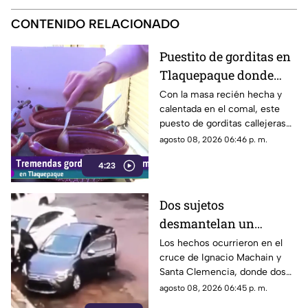
CONTENIDO RELACIONADO
Puestito de gorditas en
Tlaquepaque donde
una nunca es suficiente
Con la masa recién hecha y
calentada en el comal, este
puesto de gorditas callejeras
en Tlaquepaque promete
agosto 08, 2026 06:46 p. m.
conquistar el antojo.
4:23
Dos sujetos
desmantelan un
vehículo a plena luz del
Los hechos ocurrieron en el
cruce de Ignacio Machain y
día en Guadalajara
Santa Clemencia, donde dos
sujetos fueron captados
agosto 08, 2026 06:45 p. m.
retirando múltiples autopartes