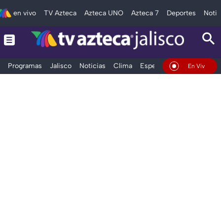
en vivo
TV Azteca
Azteca UNO
Azteca 7
Deportes
Notic
Programas
Jalisco
Noticias
Clima
Espectáculos
Deportes
En Vivo