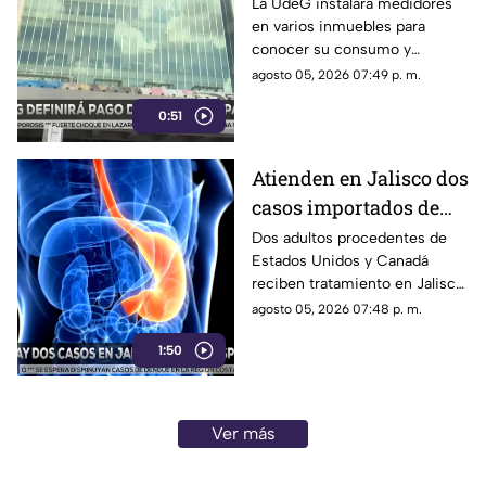
comenzar a pagar
La UdeG instalará medidores
en varios inmuebles para
consumo de agua al
conocer su consumo y
SIAPA
comenzar a pagar al SIAPA a
agosto 05, 2026 07:49 p. m.
partir de este año
0:51
Atienden en Jalisco dos
casos importados de
ciclosporiasis
Dos adultos procedentes de
Estados Unidos y Canadá
reciben tratamiento en Jalisco
por ciclosporiasis; ambos se
agosto 05, 2026 07:48 p. m.
encuentran estables
1:50
Ver más