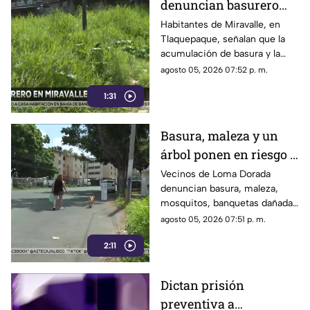
denuncian basurero
clandestino y falta de
Habitantes de Miravalle, en
Tlaquepaque, señalan que la
seguridad vial en la
acumulación de basura y la
colonia
falta de infraestructura vial
agosto 05, 2026 07:52 p. m.
persisten pese a los reportes
1:31
realizados
Basura, maleza y un
árbol ponen en riesgo a
vecinos de Loma
Vecinos de Loma Dorada
denuncian basura, maleza,
Dorada
mosquitos, banquetas dañadas
y un árbol que afecta una
agosto 05, 2026 07:51 p. m.
vivienda
2:11
Dictan prisión
preventiva a