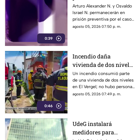
implicados en caso de
Arturo Alexander N. y Osvaldo
Israel N. permanecerán en
Vaquita
prisión preventiva por el caso
de Vaquita, mientras continúa
agosto 05, 2026 07:50 p. m.
el proceso penal
0:39
Incendio daña
vivienda de dos niveles
en la colonia El Vergel
Un incendio consumió parte
de una vivienda de dos niveles
en El Vergel; no hubo personas
lesionadas y se evitó que el
agosto 05, 2026 07:49 p. m.
fuego se propagara
0:46
UdeG instalará
medidores para