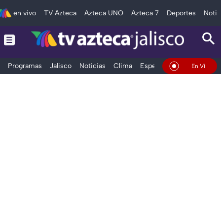
en vivo
TV Azteca
Azteca UNO
Azteca 7
Deportes
Notic
Programas
Jalisco
Noticias
Clima
Espectáculos
Deportes
En Vivo