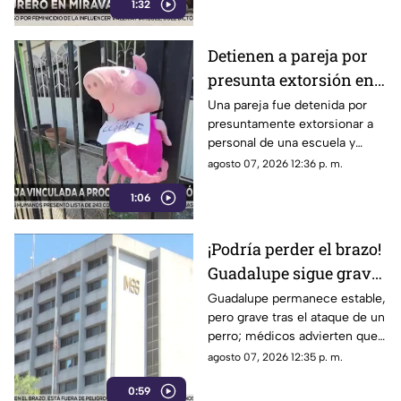
1:32
Detienen a pareja por
presunta extorsión en
plantel educativo de
Una pareja fue detenida por
presuntamente extorsionar a
Guadalajara
personal de una escuela y
permanecerá seis meses en
agosto 07, 2026 12:36 p. m.
prisión preventiva
1:06
¡Podría perder el brazo!
Guadalupe sigue grave
de salud tras salvar a
Guadalupe permanece estable,
pero grave tras el ataque de un
sus nietas del ataque de
perro; médicos advierten que
un perro
podría perder una mano o
agosto 07, 2026 12:35 p. m.
incluso el brazo
0:59