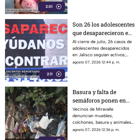
consideradas testigos
2:01
Son 26 los adolescentes
que desaparecieron en
Jalisco durante julio;
Al cierre de julio, 26 casos de
adolescentes desaparecidos
investigan
en Jalisco seguían activos;
r3clutamient0
algunos podrían estar
agosto 07, 2026 12:44 p. m.
relacionados con
2:11
reclutamiento
Basura y falta de
semáforos ponen en
riesgo a vecinos de
Vecinos de Miravalle
denuncian muebles,
Miravalle
colchones, basura y animales
muertos, además de la falta de
agosto 07, 2026 12:36 p. m.
topes y semáforos