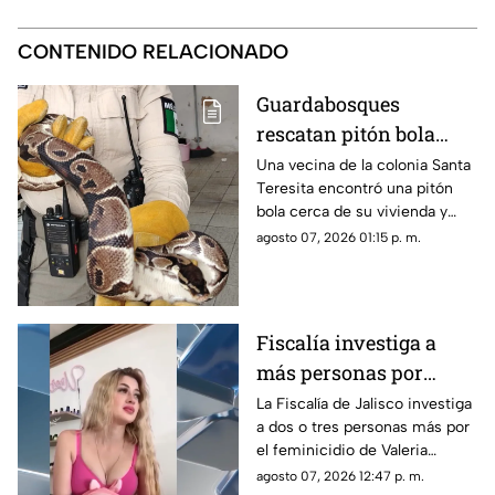
CONTENIDO RELACIONADO
Guardabosques
rescatan pitón bola
localizada en una casa
Una vecina de la colonia Santa
Teresita encontró una pitón
de Guadalajara
bola cerca de su vivienda y
solicitó apoyo. Guardabosques
agosto 07, 2026 01:15 p. m.
de Guadalajara aseguraron al
reptil para su valoración.
Fiscalía investiga a
más personas por
feminicidio de Valeria
La Fiscalía de Jalisco investiga
a dos o tres personas más por
Márquez
el feminicidio de Valeria
Márquez; sus amigas son
agosto 07, 2026 12:47 p. m.