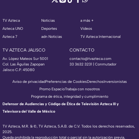
TV Azteca
Noticias
a más +
Azteca UNO
Deportes
Videos
Azteca 7
adn Noticias
TV Azteca Internacional
TV AZTECA JALISCO
CONTACTO
Av. López Mateos Sur 5001
contacto@tvazteca.com
Col. Las Águilas Zapopan
33 3632 3231 | Conmutador
Jalisco C.P. 45080
Aviso de privacidad
Preferencias de Cookies
Derechos
Inversionistas
Promo Espacio
Trabaja con nosotros
Programa de ética, integridad y cumplimiento
Defensor de Audiencias y Código de Ética de Televisión Azteca III y
Televisora del Valle de México
TV Azteca, M.R. & ©, TV Azteca, S.A.B. de C.V. Todos los derechos reservados,
2025.
Queda prohibida la reproducción total o parcial sin la autorización previa,