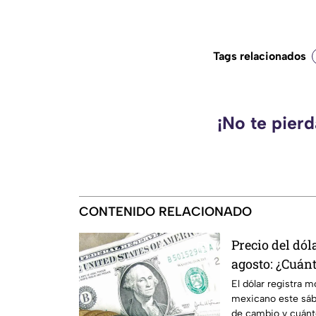
Tags relacionados
¡No te pier
CONTENIDO RELACIONADO
Precio del dó
agosto: ¿Cuánt
mexicano?
El dólar registra 
mexicano este sáb
de cambio y cuánto