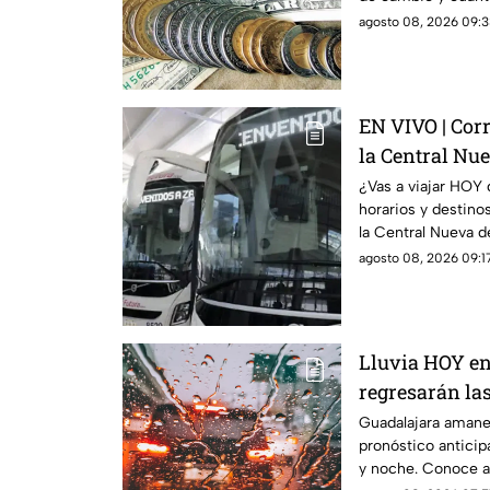
agosto 08, 2026 09:3
EN VIVO | Cor
la Central Nu
horarios y de
¿Vas a viajar HOY 
horarios y destino
la Central Nueva 
agosto 08, 2026 09:17
Lluvia HOY en
regresarán la
de agosto?
Guadalajara amanec
pronóstico anticip
y noche. Conoce a 