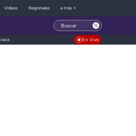
Regionales
Videos
a más +
En Vivo
ciaca