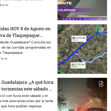
3 a. m.
ridas HOY 8 de Agosto en
eva de Tlaquepaque:
stinos
desde Guadalajara? Consulta los
s de las corridas programadas en
de Tlaquepaque.
 a. m.
 Guadalajara: ¿A qué hora
s tormentas este sábado 8
ió con lluvia este sábado y el
a más precipitaciones por la tarde
qué hora podrían regresar.