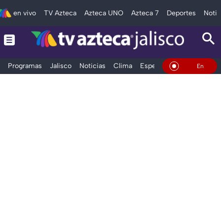
en vivo
TV Azteca
Azteca UNO
Azteca 7
Deportes
Notic
Programas
Jalisco
Noticias
Clima
Espectáculos
Deportes
En Vivo