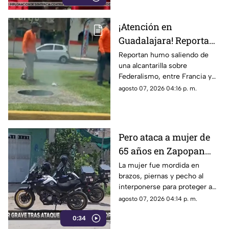
¡Atención en
Guadalajara! Reportan
humo saliendo de una
Reportan humo saliendo de
una alcantarilla sobre
alcantarilla en
Federalismo, entre Francia y
Federalismo
Alemania; Protección Civil y
agosto 07, 2026 04:16 p. m.
Bomberos ya atienden el
incidente.
Pero ataca a mujer de
65 años en Zapopan
cuando intentaba
La mujer fue mordida en
brazos, piernas y pecho al
proteger a su sobrina
interponerse para proteger a
una niña de 6 años;
agosto 07, 2026 04:14 p. m.
permanece hospitalizada.
0:34