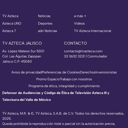
TV Azteca
Noticias
a más +
Azteca UNO
Deportes
Videos
Azteca 7
adn Noticias
TV Azteca Internacional
TV AZTECA JALISCO
CONTACTO
Av. López Mateos Sur 5001
contacto@tvazteca.com
Col. Las Águilas Zapopan
33 3632 3231 | Conmutador
Jalisco C.P. 45080
Aviso de privacidad
Preferencias de Cookies
Derechos
Inversionistas
Promo Espacio
Trabaja con nosotros
Programa de ética, integridad y cumplimiento
Defensor de Audiencias y Código de Ética de Televisión Azteca III y
Televisora del Valle de México
TV Azteca, M.R. & ©, TV Azteca, S.A.B. de C.V. Todos los derechos reservados,
2025.
Queda prohibida la reproducción total o parcial sin la autorización previa,