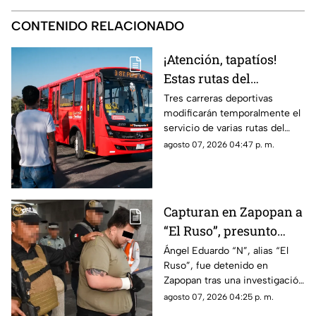
CONTENIDO RELACIONADO
¡Atención, tapatíos!
Estas rutas del
transporte público
Tres carreras deportivas
modificarán temporalmente el
tendrán pausas en
servicio de varias rutas del
Guadalajara
transporte público este
agosto 07, 2026 04:47 p. m.
domingo 9 de agosto en
distintos puntos de
Guadalajara.
Capturan en Zapopan a
“El Ruso”, presunto
autor intelectual de
Ángel Eduardo “N”, alias “El
Ruso”, fue detenido en
homicidios en Playa
Zapopan tras una investigación
del Carmen
de tres meses; enfrenta dos
agosto 07, 2026 04:25 p. m.
órdenes de aprehensión por