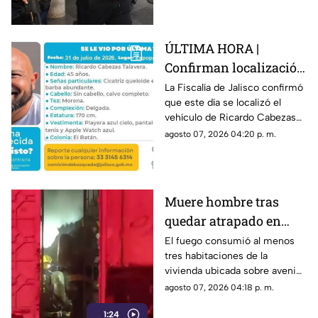
homicidio.
ÚLTIMA HORA |
Confirman localización
del vehículo en el que
La Fiscalía de Jalisco confirmó
que este día se localizó el
viaja Ricardo Cabezas
vehículo de Ricardo Cabezas
Talavera cuando
Talavera, inmobiliario
agosto 07, 2026 04:20 p. m.
desapareció
desaparecido en El Batán,
Zapopan
Muere hombre tras
quedar atrapado en
incendio dentro de su
El fuego consumió al menos
tres habitaciones de la
casa en la colonia
vivienda ubicada sobre avenida
Oblatos
República; la víctima fue
agosto 07, 2026 04:18 p. m.
encontrada calcinada.
1:24