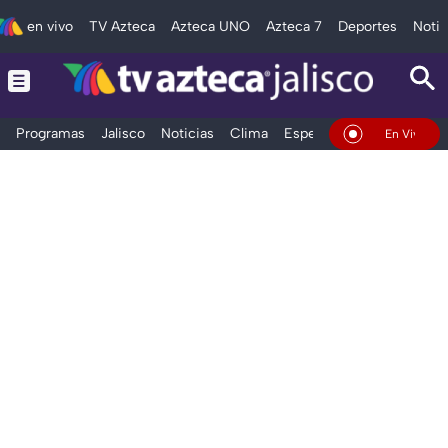
en vivo
TV Azteca
Azteca UNO
Azteca 7
Deportes
Notic
Programas
Jalisco
Noticias
Clima
Espectáculos
Deportes
En Vivo