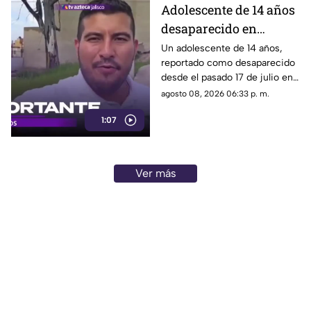
explicación detallada sobre el
Adolescente de 14 años
elevado gasto que han
desaparecido en
generado.
Tlaquepaque es
Un adolescente de 14 años,
reportado como desaparecido
trasladado a Jalisco
desde el pasado 17 de julio en
tras ser localizado en
Tlaquepaque, fue localizado
agosto 08, 2026 06:33 p. m.
Michoacán
con vida en Michoacán y ya es
1:07
trasladado de regreso a Jalisco
para reunirse con su familia.
Ver más