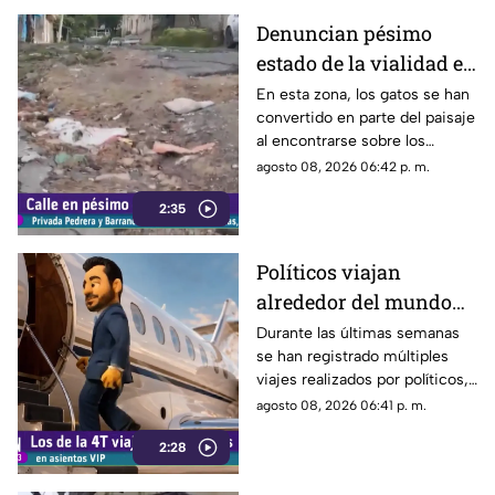
transitar por la zona.
Denuncian pésimo
estado de la vialidad en
Privada Pedrera y
En esta zona, los gatos se han
convertido en parte del paisaje
Barrancones
al encontrarse sobre los
techos y las puertas de las
agosto 08, 2026 06:42 p. m.
viviendas, mientras que la
2:35
vialidad muestra un evidente
deterioro.
Políticos viajan
alrededor del mundo
sin ninguna
Durante las últimas semanas
se han registrado múltiples
preocupación
viajes realizados por políticos,
sin que hasta el momento
agosto 08, 2026 06:41 p. m.
exista información clara sobre
2:28
los motivos de estos
desplazamientos ni una