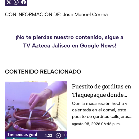
CON INFORMACIÓN DE: Jose Manuel Correa
¡No te pierdas nuestro contenido, sigue a
TV Azteca Jalisco en Google News!
CONTENIDO RELACIONADO
Puestito de gorditas en
Tlaquepaque donde
una nunca es suficiente
Con la masa recién hecha y
calentada en el comal, este
puesto de gorditas callejeras
en Tlaquepaque promete
agosto 08, 2026 06:46 p. m.
conquistar el antojo.
4:23