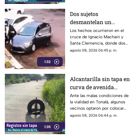
Dos sujetos
desmantelan un
vehículo a plena luz del
Los hechos ocurrieron en el
cruce de Ignacio Machain y
día en Guadalajara
Santa Clemencia, donde dos
sujetos fueron captados
agosto 08, 2026 06:45 p. m.
retirando múltiples autopartes
1:32
de la carrocería de un vehículo.
Alcantarilla sin tapa en
curva de avenida
Patria
Ante las malas condiciones de
la vialidad en Tonalá, algunos
vecinos optaron por colocar
una llanta como señalamiento
agosto 08, 2026 06:44 p. m.
improvisado para alertar a los
1:35
conductores sobre los hoyos y
evitar posibles accidentes al