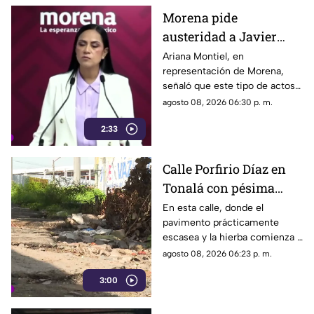
Morena pide
austeridad a Javier
May, pero el ejemplo
Ariana Montiel, en
representación de Morena,
parece faltar en casa
señaló que este tipo de actos y
el gasto de recursos
agosto 08, 2026 06:30 p. m.
económicos no corresponden
2:33
a la conducta que debería
mantener un representante
bajo los principios de
Calle Porfirio Díaz en
austeridad establecidos por el
Tonalá con pésima
partido.
vialidad y basura por
En esta calle, donde el
pavimento prácticamente
todas partes
escasea y la hierba comienza a
ganar terreno, los vecinos
agosto 08, 2026 06:23 p. m.
aseguran que han presentado
3:00
varias quejas ante las
autoridades, pero hasta el
momento no han visto