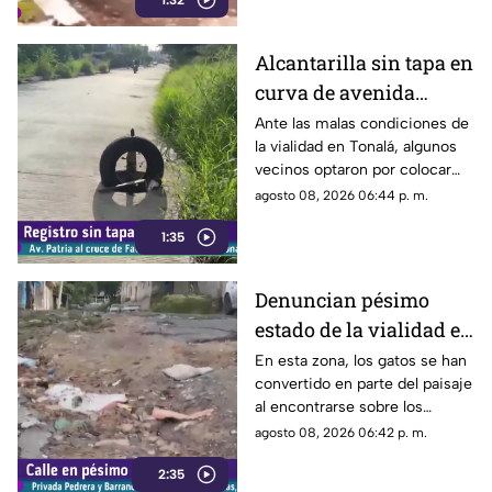
1:32
de la carrocería de un vehículo.
Alcantarilla sin tapa en
curva de avenida
Patria
Ante las malas condiciones de
la vialidad en Tonalá, algunos
vecinos optaron por colocar
una llanta como señalamiento
agosto 08, 2026 06:44 p. m.
improvisado para alertar a los
1:35
conductores sobre los hoyos y
evitar posibles accidentes al
transitar por la zona.
Denuncian pésimo
estado de la vialidad en
Privada Pedrera y
En esta zona, los gatos se han
convertido en parte del paisaje
Barrancones
al encontrarse sobre los
techos y las puertas de las
agosto 08, 2026 06:42 p. m.
viviendas, mientras que la
2:35
vialidad muestra un evidente