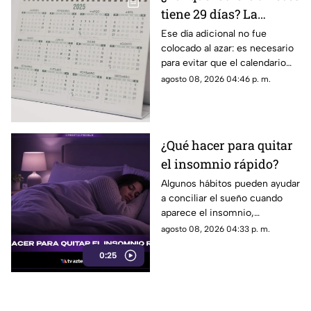
tiene 29 días? La
curiosa razón detrás de
Ese día adicional no fue
colocado al azar: es necesario
los años bisiestos
para evitar que el calendario
pierda sincronía con las
agosto 08, 2026 04:46 p. m.
estaciones del año.
¿Qué hacer para quitar
el insomnio rápido?
Algunos hábitos pueden ayudar
a conciliar el sueño cuando
aparece el insomnio,
especialmente reducir la
agosto 08, 2026 04:33 p. m.
exposición a pantallas,
0:25
mantener un ambiente
tranquilo y evitar estimulantes
antes de acostarse.