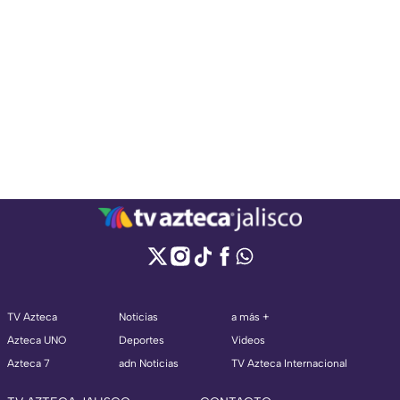
TV Azteca
Noticias
a más +
Azteca UNO
Deportes
Videos
Azteca 7
adn Noticias
TV Azteca Internacional