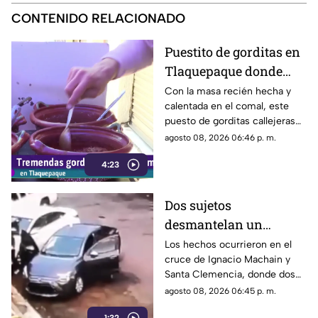
CONTENIDO RELACIONADO
Puestito de gorditas en
Tlaquepaque donde
una nunca es suficiente
Con la masa recién hecha y
calentada en el comal, este
puesto de gorditas callejeras
en Tlaquepaque promete
agosto 08, 2026 06:46 p. m.
conquistar el antojo.
4:23
Dos sujetos
desmantelan un
vehículo a plena luz del
Los hechos ocurrieron en el
cruce de Ignacio Machain y
día en Guadalajara
Santa Clemencia, donde dos
sujetos fueron captados
agosto 08, 2026 06:45 p. m.
retirando múltiples autopartes