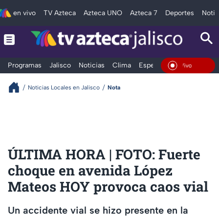
en vivo
TV Azteca
Azteca UNO
Azteca 7
Deportes
Notic
Programas
Jalisco
Noticias
Clima
Espectáculos
Deportes
En Vivo
Noticias Locales en Jalisco
Nota
ÚLTIMA HORA | FOTO: Fuerte
choque en avenida López
Mateos HOY provoca caos vial
Un accidente vial se hizo presente en la