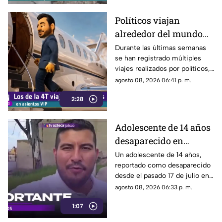
deterioro.
Políticos viajan
alrededor del mundo
sin ninguna
Durante las últimas semanas
se han registrado múltiples
preocupación
viajes realizados por políticos,
sin que hasta el momento
agosto 08, 2026 06:41 p. m.
exista información clara sobre
2:28
los motivos de estos
desplazamientos ni una
explicación detallada sobre el
Adolescente de 14 años
elevado gasto que han
desaparecido en
generado.
Tlaquepaque es
Un adolescente de 14 años,
reportado como desaparecido
trasladado a Jalisco
desde el pasado 17 de julio en
tras ser localizado en
Tlaquepaque, fue localizado
agosto 08, 2026 06:33 p. m.
Michoacán
con vida en Michoacán y ya es
1:07
trasladado de regreso a Jalisco
para reunirse con su familia.