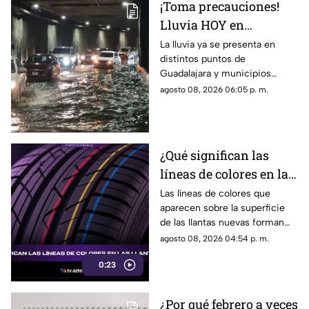
¡Toma precauciones!
resultados.
Lluvia HOY en
Guadalajara deja
La lluvia ya se presenta en
distintos puntos de
fuertes vientos y
Guadalajara y municipios
amenaza de granizo
cercanos, con fuertes vientos,
agosto 08, 2026 06:05 p. m.
posibles granizadas y
afectaciones a la visibilidad.
¿Qué significan las
líneas de colores en las
llantas nuevas?
Las líneas de colores que
aparecen sobre la superficie
de las llantas nuevas forman
parte del proceso de
agosto 08, 2026 04:54 p. m.
fabricación y control, por lo
0:23
que no indican desgaste ni
representan una señal de
peligro.
¿Por qué febrero a veces