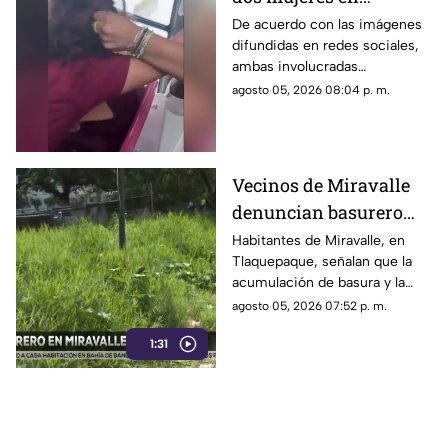
transporte público
De acuerdo con las imágenes
difundidas en redes sociales,
termina en jalones de
ambas involucradas
cabello
comenzaron a intercambiar
agosto 05, 2026 08:04 p. m.
reclamos mientras viajaban en
el transporte público.
Vecinos de Miravalle
denuncian basurero
clandestino y falta de
Habitantes de Miravalle, en
Tlaquepaque, señalan que la
seguridad vial en la
acumulación de basura y la
colonia
falta de infraestructura vial
agosto 05, 2026 07:52 p. m.
persisten pese a los reportes
1:31
realizados