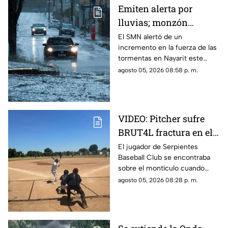
Emiten alerta por
lluvias; monzón
mexicano intensificará
El SMN alertó de un
incremento en la fuerza de las
las tormentas en
tormentas en Nayarit este
Nayarit
jueves 6 de agosto
agosto 05, 2026 08:58 p. m.
VIDEO: Pitcher sufre
BRUT4L fractura en el
brazo mientras lanzaba
El jugador de Serpientes
Baseball Club se encontraba
sobre el montículo cuando
inició el movimiento para
agosto 05, 2026 08:28 p. m.
lanzar la pelota; sin embargo,
segundos después ocurrió algo
inesperado.