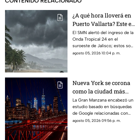
CONTENIDO RELACIONADO
¿A qué hora lloverá en
Puerto Vallarta? Este es
el pronóstico del clima
El SMN alertó del ingreso de la
Onda Tropical 24 en el
para este 6 de agosto
suroeste de Jalisco; estos son
los cambios en el clima
agosto 05, 2026 10:04 p. m.
Nueva York se corona
como la ciudad más
romántica de Estados
La Gran Manzana encabezó un
estudio basado en búsquedas
Unidos
de Google relacionadas con
citas, restaurantes, propuestas
agosto 05, 2026 09:56 p. m.
de matrimonio y experiencias
para parejas.