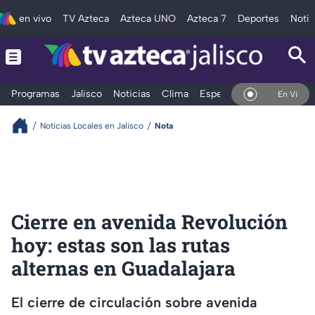
en vivo
TV Azteca
Azteca UNO
Azteca 7
Deportes
Notic
Programas
Jalisco
Noticias
Clima
Espectáculos
Deportes
En Vivo
Noticias Locales en Jalisco
Nota
Cierre en avenida Revolución
hoy: estas son las rutas
alternas en Guadalajara
El cierre de circulación sobre avenida