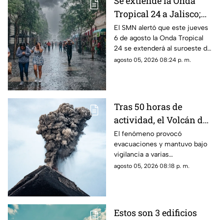
Se extiende la Onda
Tropical 24 a Jalisco;
¿cómo modificará el
El SMN alertó que este jueves
6 de agosto la Onda Tropical
clima de Guadalajara?
24 se extenderá al suroeste de
Jalisco; así modificará el clima
agosto 05, 2026 08:24 p. m.
de Guadalajara
Tras 50 horas de
actividad, el Volcán de
Fuego se calma, pero la
El fenómeno provocó
evacuaciones y mantuvo bajo
alerta continúa
vigilancia a varias
comunidades por el riesgo de
agosto 05, 2026 08:18 p. m.
ceniza y lahares.
Estos son 3 edificios