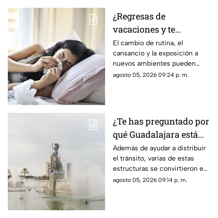
¿Regresas de
vacaciones y te
enfermas? Estas son
El cambio de rutina, el
cansancio y la exposición a
las razones
nuevos ambientes pueden
afectar al organismo justo al
agosto 05, 2026 09:24 p. m.
terminar el descanso.
¿Te has preguntado por
qué Guadalajara está
llena de glorietas? Esta
Además de ayudar a distribuir
el tránsito, varias de estas
es la razón
estructuras se convirtieron en
símbolos de la ciudad y puntos
agosto 05, 2026 09:14 p. m.
de encuentro para los tapatíos.