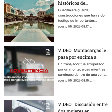
históricos de
Guadalajara que tienes
Guadalajara guarda
construcciones que han sido
que conocer al menos
testigo de importantes
una vez
momentos de la historia de la
agosto 05, 2026 08:17 p. m.
ciudad y que todavía hoy
forman parte de su identidad.
VIDEO: Montacargas le
pasa por encima a
trabajador dentro de
Un trabajador fue atropellado
por un montacargas mientras
una bodega
caminaba dentro de una zona
de trabajo; cámaras de
agosto 05, 2026 08:15 p. m.
seguridad captaron el
momento.
VIDEO | Discusión entre
dos mujeres en