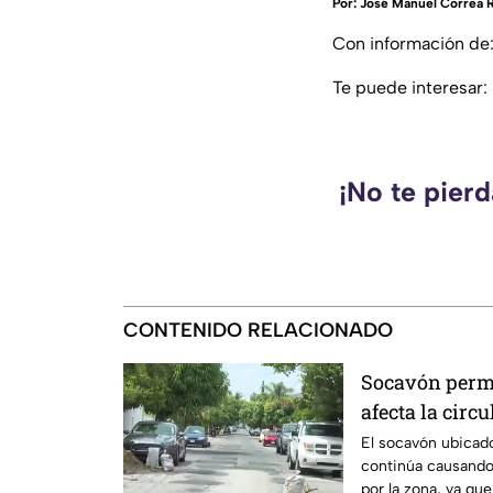
Por:
José Manuel Correa 
Con información de
Te puede interesar:
¡No te pier
CONTENIDO RELACIONADO
Socavón perma
afecta la circ
El socavón ubicado
continúa causando
por la zona, ya que