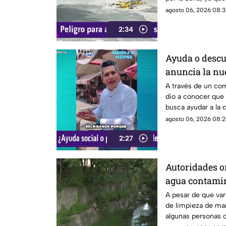
ocasiones, vuelve 
agosto 06, 2026 08:3
tiempo.
2:34
Ayuda o descu
anuncia la nu
ayudar alguna
A través de un co
dio a conocer que
busca ayudar a la
descuento.
agosto 06, 2026 08:2
2:27
Autoridades o
agua contami
A pesar de que var
de limpieza de man
algunas personas c