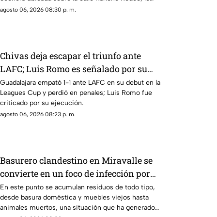
que le permitió ingresar al inmueble.
agosto 06, 2026 08:30 p. m.
Chivas deja escapar el triunfo ante
LAFC; Luis Romo es señalado por su
cobro en penales
Guadalajara empató 1-1 ante LAFC en su debut en la
Leagues Cup y perdió en penales; Luis Romo fue
criticado por su ejecución.
agosto 06, 2026 08:23 p. m.
Basurero clandestino en Miravalle se
convierte en un foco de infección por
acumulación de residuos.
En este punto se acumulan residuos de todo tipo,
desde basura doméstica y muebles viejos hasta
animales muertos, una situación que ha generado