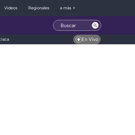
Regionales
Videos
a más +
En Vivo
ciaca