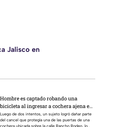
a Jalisco en
Hombre es captado robando una
bicicleta al ingresar a cochera ajena en
calle Rancho Rodeo
Luego de dos intentos, un sujeto logró dañar parte
del cancel que protegía una de las puertas de una
cochera ubicada sobre la calle Rancho Rodeo, lo