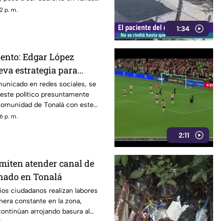
a aparecer con el paso del
2 p. m.
1:34
ento: Edgar López
eva estrategia para
s familias
municado en redes sociales, se
 este político presuntamente
 comunidad de Tonalá con este
6 p. m.
2:11
miten atender canal de
nado en Tonalá
ios ciudadanos realizan labores
era constante en la zona,
ontinúan arrojando basura al