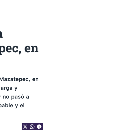
a
pec, en
 Mazatepec, en
carga y
y no pasó a
pable y el