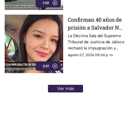
1:30
comenzaron a llegar al lugar.
Confirman 40 años de
prisión a Salvador N
por el feminicidio de
La Décima Sala del Supremo
Tribunal de Justicia de Jalisco
Isis Urteaga
rechazó la impugnación y
confirmó la sentencia contra
agosto 07, 2026 08:06 p. m.
Salvador N por el feminicidio
2:01
de Isis, ocurrido en 2020.
Ver más