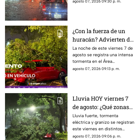
la fuerte tormenta que se
agosto 07, 2026 09:30 p. m.
registra esta noche en el AMG
¿Con la fuerza de un
huracán? Advierten de
FUERTES RACHAS DE
La noche de este viernes 7 de
agosto se registra una intensa
VIENTO superiores a
tormenta en el Área
los 60 km/h durante
Metropolitana de Guadalajara,
agosto 07, 2026 09:13 p. m.
lluvia en Guadalajara
con fuertes rachas de viento
Lluvia HOY viernes 7
de agosto: ¿Qué zonas
de Guadalajara están
Lluvia fuerte, tormenta
eléctrica y granizo se registran
afectadas?
este viernes en distintos
puntos de Guadalajara y
agosto 07, 2026 09:06 p. m.