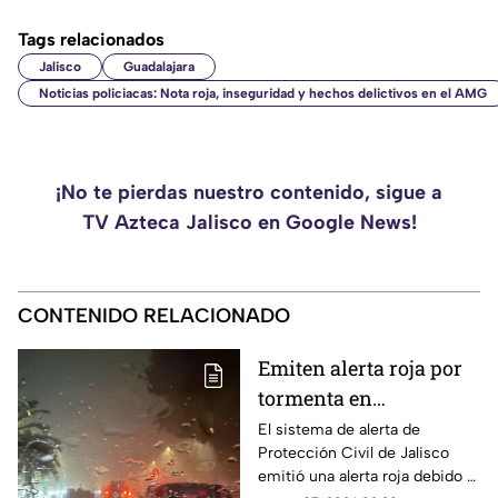
Tags relacionados
Jalisco
Guadalajara
Noticias policiacas: Nota roja, inseguridad y hechos delictivos en el AMG
¡No te pierdas nuestro contenido, sigue a
TV Azteca Jalisco en Google News!
CONTENIDO RELACIONADO
Emiten alerta roja por
tormenta en
Guadalajara; advierten
El sistema de alerta de
Protección Civil de Jalisco
de caída de árboles e
emitió una alerta roja debido a
inundaciones