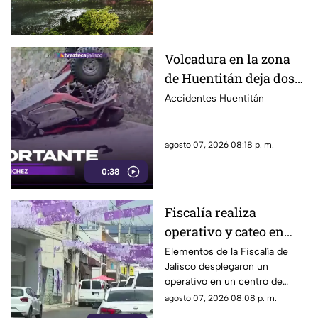
Zapopan.
Volcadura en la zona
de Huentitán deja dos
personas heridas
Accidentes Huentitán
agosto 07, 2026 08:18 p. m.
0:38
Fiscalía realiza
operativo y cateo en
anexo de la colonia
Elementos de la Fiscalía de
Jalisco desplegaron un
Olímpica en
operativo en un centro de
Guadalajara
rehabilitación de la colonia
agosto 07, 2026 08:08 p. m.
Olímpica; familiares