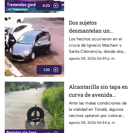
4:23
Dos sujetos
desmantelan un
vehículo a plena luz del
Los hechos ocurrieron en el
cruce de Ignacio Machain y
día en Guadalajara
Santa Clemencia, donde dos
sujetos fueron captados
agosto 08, 2026 06:45 p. m.
retirando múltiples autopartes
1:32
de la carrocería de un vehículo.
Alcantarilla sin tapa en
curva de avenida
Patria
Ante las malas condiciones de
la vialidad en Tonalá, algunos
vecinos optaron por colocar
una llanta como señalamiento
agosto 08, 2026 06:44 p. m.
improvisado para alertar a los