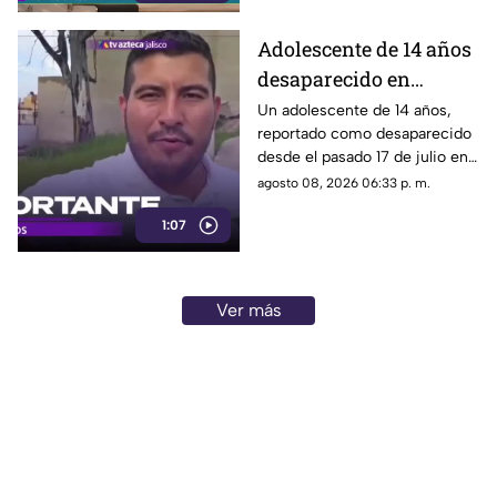
desplazamientos ni una
explicación detallada sobre el
Adolescente de 14 años
elevado gasto que han
desaparecido en
generado.
Tlaquepaque es
Un adolescente de 14 años,
reportado como desaparecido
trasladado a Jalisco
desde el pasado 17 de julio en
tras ser localizado en
Tlaquepaque, fue localizado
agosto 08, 2026 06:33 p. m.
Michoacán
con vida en Michoacán y ya es
1:07
trasladado de regreso a Jalisco
para reunirse con su familia.
Ver más