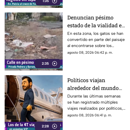
1:35
conductores sobre los hoyos y
evitar posibles accidentes al
transitar por la zona.
Denuncian pésimo
estado de la vialidad en
Privada Pedrera y
En esta zona, los gatos se han
convertido en parte del paisaje
Barrancones
al encontrarse sobre los
techos y las puertas de las
agosto 08, 2026 06:42 p. m.
viviendas, mientras que la
2:35
vialidad muestra un evidente
deterioro.
Políticos viajan
alrededor del mundo
sin ninguna
Durante las últimas semanas
se han registrado múltiples
preocupación
viajes realizados por políticos,
sin que hasta el momento
agosto 08, 2026 06:41 p. m.
exista información clara sobre
2:28
los motivos de estos