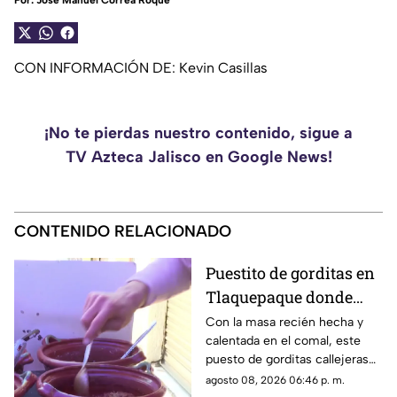
Por:
José Manuel Correa Roque
CON INFORMACIÓN DE: Kevin Casillas
¡No te pierdas nuestro contenido, sigue a
TV Azteca Jalisco en Google News!
CONTENIDO RELACIONADO
Puestito de gorditas en
Tlaquepaque donde
una nunca es suficiente
Con la masa recién hecha y
calentada en el comal, este
puesto de gorditas callejeras
en Tlaquepaque promete
agosto 08, 2026 06:46 p. m.
conquistar el antojo.