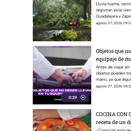
Lluvia fuerte, torm
registran este vie
Guadalajara y Zapo
agosto 07, 2026 09:0
Objetos que no
equipaje de m
el aeropuerto
Antes de viajar en
objetos pueden tra
mano, ya que algun
pueden ser retirado
agosto 07, 2026 08:2
seguridad.
0:29
COCINA CON G
receta de un d
¿Conocias esta re