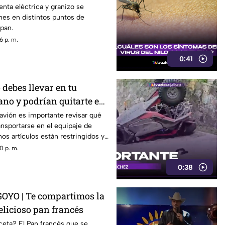
enta eléctrica y granizo se
rnes en distintos puntos de
pan.
6 p. m.
0:41
 debes llevar en tu
ano y podrían quitarte en
 avión es importante revisar qué
nsportarse en el equipaje de
os artículos están restringidos y
s durante los filtros de
0 p. m.
0:38
OYO | Te compartimos la
elicioso pan francés
ceta? El Pan francés que se