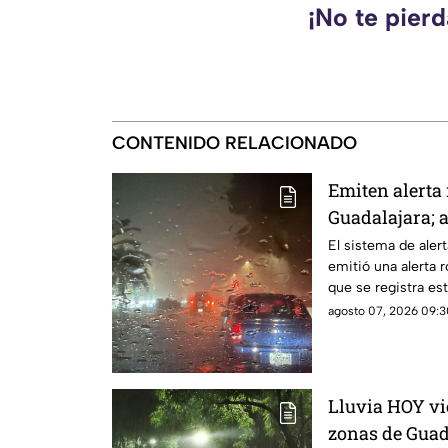
¡No te pier
CONTENIDO RELACIONADO
Emiten alerta 
Guadalajara; a
árboles e inu
El sistema de alert
emitió una alerta r
que se registra e
agosto 07, 2026 09:3
Lluvia HOY vi
zonas de Guad