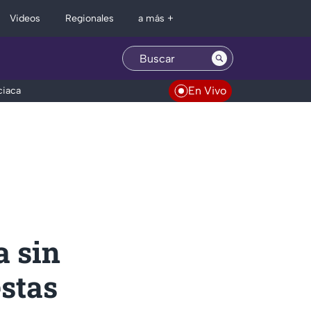
Regionales
Videos
a más +
En Vivo
ciaca
a sin
estas