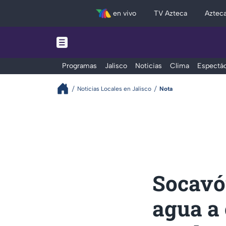
en vivo
TV Azteca
Aztec
Programas
Jalisco
Noticias
Clima
Espectác
Noticias Locales en Jalisco
Nota
Socavó
agua a 