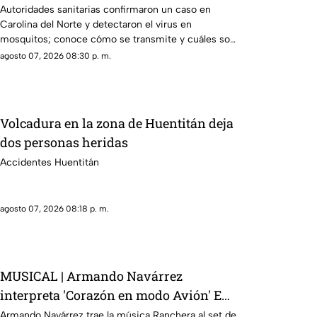
mosquito?
Autoridades sanitarias confirmaron un caso en
Carolina del Norte y detectaron el virus en
mosquitos; conoce cómo se transmite y cuáles son
sus síntomas.
agosto 07, 2026 08:30 p. m.
Volcadura en la zona de Huentitán deja
dos personas heridas
Accidentes Huentitán
agosto 07, 2026 08:18 p. m.
MUSICAL | Armando Navárrez
interpreta 'Corazón en modo Avión' EN
VIVO
Armando Navárrez trae la música Ranchera al set de