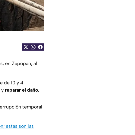
es, en Zapopan, al
e de 10 y 4
o y
reparar el daño.
nterrupción temporal
n; estas son las