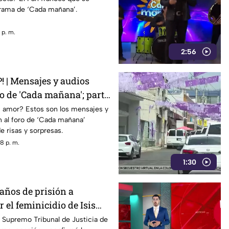
grama de ‘Cada mañana’.
 p. m.
2:56
| Mensajes y audios
ro de 'Cada mañana'; parte
 amor? Estos son los mensajes y
n al foro de ‘Cada mañana’
e risas y sorpresas.
8 p. m.
1:30
años de prisión a
 el feminicidio de Isis
 Supremo Tribunal de Justicia de