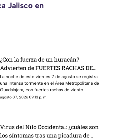
a Jalisco en
¿Con la fuerza de un huracán?
Advierten de FUERTES RACHAS DE
VIENTO superiores a los 60 km/h
La noche de este viernes 7 de agosto se registra
una intensa tormenta en el Área Metropolitana de
durante lluvia en Guadalajara
Guadalajara, con fuertes rachas de viento
agosto 07, 2026 09:13 p. m.
Virus del Nilo Occidental: ¿cuáles son
los síntomas tras una picadura de