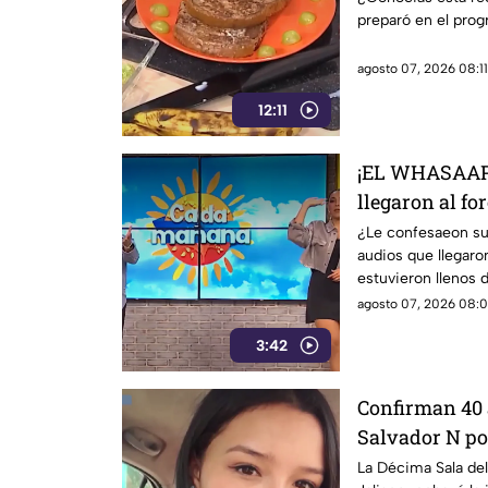
preparó en el pro
agosto 07, 2026 08:11
12:11
¡EL WHASAAP! 
llegaron al fo
1
¿Le confesaeon su
audios que llegaro
estuvieron llenos d
agosto 07, 2026 08:0
3:42
Confirman 40 
Salvador N por
Urteaga
La Décima Sala del