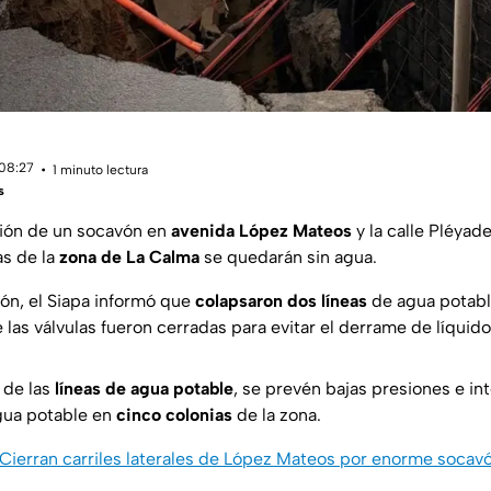
 08:27
1 minuto lectura
s
ción de un socavón en
avenida López Mateos
y la calle Pléyad
as de la
zona de La Calma
se quedarán sin agua.
vón, el Siapa informó que
colapsaron dos líneas
de agua potabl
 las válvulas fueron cerradas para evitar el derrame de líquid
 de las
líneas de agua potable
, se prevén bajas presiones e i
gua potable en
cinco colonias
de la zona.
Cierran carriles laterales de López Mateos por enorme socavó