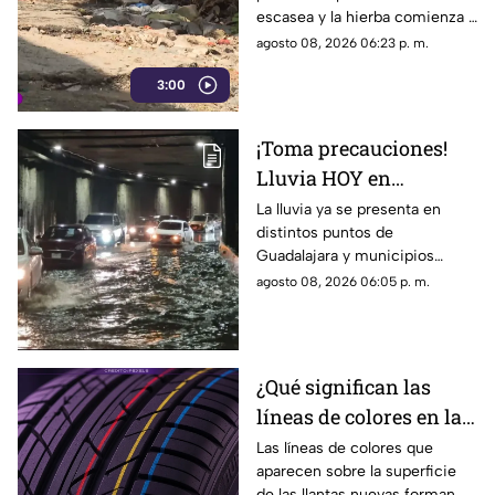
escasea y la hierba comienza a
ganar terreno, los vecinos
agosto 08, 2026 06:23 p. m.
aseguran que han presentado
3:00
varias quejas ante las
autoridades, pero hasta el
momento no han visto
¡Toma precauciones!
resultados.
Lluvia HOY en
Guadalajara deja
La lluvia ya se presenta en
distintos puntos de
fuertes vientos y
Guadalajara y municipios
amenaza de granizo
cercanos, con fuertes vientos,
agosto 08, 2026 06:05 p. m.
posibles granizadas y
afectaciones a la visibilidad.
¿Qué significan las
líneas de colores en las
llantas nuevas?
Las líneas de colores que
aparecen sobre la superficie
de las llantas nuevas forman