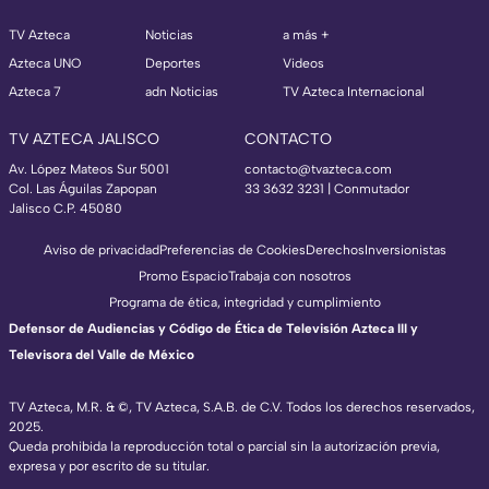
TV Azteca
Noticias
a más +
Azteca UNO
Deportes
Videos
Azteca 7
adn Noticias
TV Azteca Internacional
TV AZTECA JALISCO
CONTACTO
Av. López Mateos Sur 5001
contacto@tvazteca.com
Col. Las Águilas Zapopan
33 3632 3231 | Conmutador
Jalisco C.P. 45080
Aviso de privacidad
Preferencias de Cookies
Derechos
Inversionistas
Promo Espacio
Trabaja con nosotros
Programa de ética, integridad y cumplimiento
Defensor de Audiencias y Código de Ética de Televisión Azteca III y
Televisora del Valle de México
TV Azteca, M.R. & ©, TV Azteca, S.A.B. de C.V. Todos los derechos reservados,
2025.
Queda prohibida la reproducción total o parcial sin la autorización previa,
expresa y por escrito de su titular.