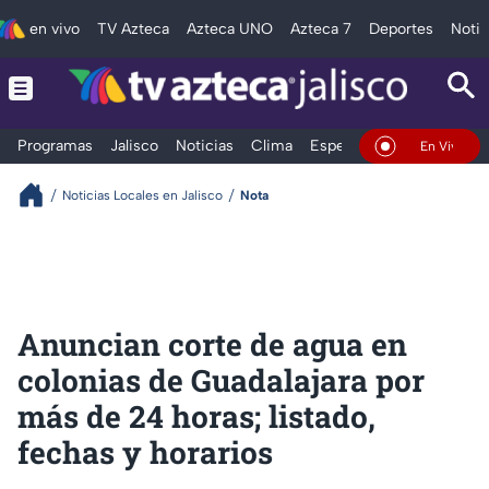
en vivo
TV Azteca
Azteca UNO
Azteca 7
Deportes
Notic
Programas
Jalisco
Noticias
Clima
Espectáculos
Deportes
En Vivo
Noticias Locales en Jalisco
Nota
Anuncian corte de agua en
colonias de Guadalajara por
más de 24 horas; listado,
fechas y horarios