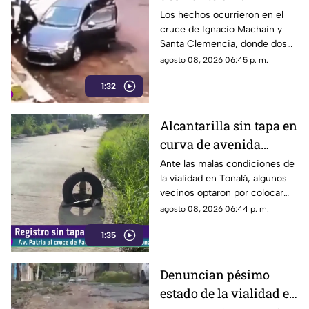
vehículo a plena luz del
Los hechos ocurrieron en el
cruce de Ignacio Machain y
día en Guadalajara
Santa Clemencia, donde dos
sujetos fueron captados
agosto 08, 2026 06:45 p. m.
retirando múltiples autopartes
1:32
de la carrocería de un vehículo.
Alcantarilla sin tapa en
curva de avenida
Patria
Ante las malas condiciones de
la vialidad en Tonalá, algunos
vecinos optaron por colocar
una llanta como señalamiento
agosto 08, 2026 06:44 p. m.
improvisado para alertar a los
1:35
conductores sobre los hoyos y
evitar posibles accidentes al
transitar por la zona.
Denuncian pésimo
estado de la vialidad en