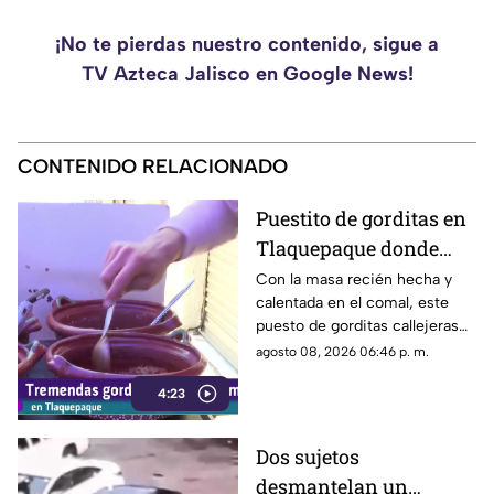
¡No te pierdas nuestro contenido, sigue a
TV Azteca Jalisco en Google News!
CONTENIDO RELACIONADO
Puestito de gorditas en
Tlaquepaque donde
una nunca es suficiente
Con la masa recién hecha y
calentada en el comal, este
puesto de gorditas callejeras
en Tlaquepaque promete
agosto 08, 2026 06:46 p. m.
conquistar el antojo.
4:23
Dos sujetos
desmantelan un