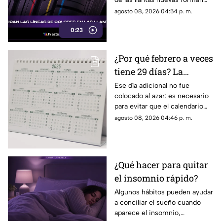
parte del proceso de
agosto 08, 2026 04:54 p. m.
fabricación y control, por lo
0:23
que no indican desgaste ni
representan una señal de
peligro.
¿Por qué febrero a veces
tiene 29 días? La
curiosa razón detrás de
Ese día adicional no fue
colocado al azar: es necesario
los años bisiestos
para evitar que el calendario
pierda sincronía con las
agosto 08, 2026 04:46 p. m.
estaciones del año.
¿Qué hacer para quitar
el insomnio rápido?
Algunos hábitos pueden ayudar
a conciliar el sueño cuando
aparece el insomnio,