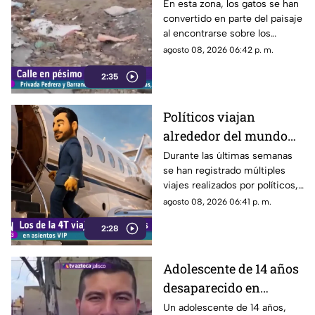
Privada Pedrera y
En esta zona, los gatos se han
convertido en parte del paisaje
Barrancones
al encontrarse sobre los
techos y las puertas de las
agosto 08, 2026 06:42 p. m.
viviendas, mientras que la
2:35
vialidad muestra un evidente
deterioro.
Políticos viajan
alrededor del mundo
sin ninguna
Durante las últimas semanas
se han registrado múltiples
preocupación
viajes realizados por políticos,
sin que hasta el momento
agosto 08, 2026 06:41 p. m.
exista información clara sobre
2:28
los motivos de estos
desplazamientos ni una
explicación detallada sobre el
Adolescente de 14 años
elevado gasto que han
desaparecido en
generado.
Tlaquepaque es
Un adolescente de 14 años,