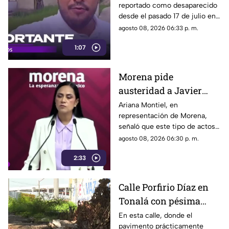
reportado como desaparecido
trasladado a Jalisco
desde el pasado 17 de julio en
tras ser localizado en
Tlaquepaque, fue localizado
agosto 08, 2026 06:33 p. m.
Michoacán
con vida en Michoacán y ya es
1:07
trasladado de regreso a Jalisco
para reunirse con su familia.
Morena pide
austeridad a Javier
May, pero el ejemplo
Ariana Montiel, en
representación de Morena,
parece faltar en casa
señaló que este tipo de actos y
el gasto de recursos
agosto 08, 2026 06:30 p. m.
económicos no corresponden
2:33
a la conducta que debería
mantener un representante
bajo los principios de
Calle Porfirio Díaz en
austeridad establecidos por el
Tonalá con pésima
partido.
vialidad y basura por
En esta calle, donde el
pavimento prácticamente
todas partes