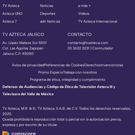
TV Azteca
Noticias
a más +
Azteca UNO
Deportes
Videos
Azteca 7
adn Noticias
TV Azteca Internacional
TV AZTECA JALISCO
CONTACTO
Av. López Mateos Sur 5001
contacto@tvazteca.com
Col. Las Águilas Zapopan
33 3632 3231 | Conmutador
Jalisco C.P. 45080
Aviso de privacidad
Preferencias de Cookies
Derechos
Inversionistas
Promo Espacio
Trabaja con nosotros
Programa de ética, integridad y cumplimiento
Defensor de Audiencias y Código de Ética de Televisión Azteca III y
Televisora del Valle de México
TV Azteca, M.R. & ©, TV Azteca, S.A.B. de C.V. Todos los derechos reservados,
2025.
Queda prohibida la reproducción total o parcial sin la autorización previa,
expresa y por escrito de su titular.