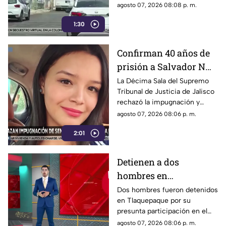
rehabilitación de la colonia
agosto 07, 2026 08:08 p. m.
Olímpica; familiares
1:30
comenzaron a llegar al lugar.
Confirman 40 años de
prisión a Salvador N
por el feminicidio de
La Décima Sala del Supremo
Tribunal de Justicia de Jalisco
Isis Urteaga
rechazó la impugnación y
confirmó la sentencia contra
agosto 07, 2026 08:06 p. m.
Salvador N por el feminicidio
2:01
de Isis, ocurrido en 2020.
Detienen a dos
hombres en
Tlaquepaque por
Dos hombres fueron detenidos
en Tlaquepaque por su
presunto abuso y
presunta participación en el
maltrato animal contra
abuso y maltrato de una
agosto 07, 2026 08:06 p. m.