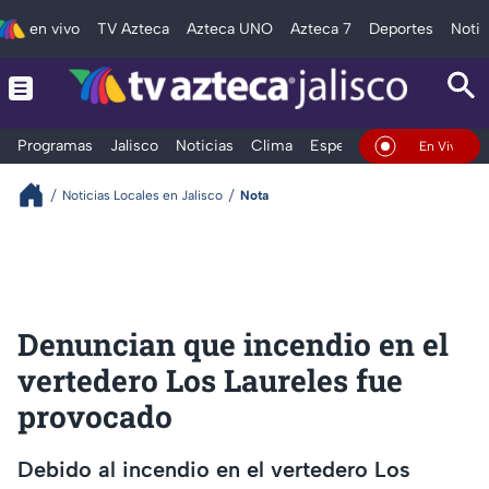
en vivo
TV Azteca
Azteca UNO
Azteca 7
Deportes
Notic
Programas
Jalisco
Noticias
Clima
Espectáculos
Deportes
En Vivo
Noticias Locales en Jalisco
Nota
Denuncian que incendio en el
vertedero Los Laureles fue
provocado
Debido al incendio en el vertedero Los