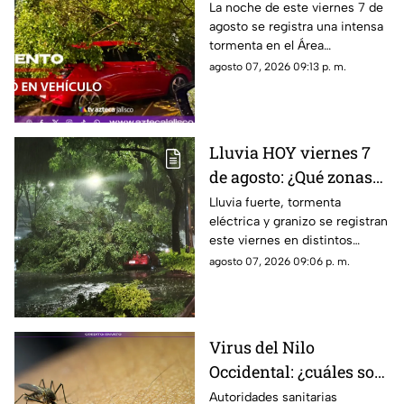
FUERTES RACHAS DE
La noche de este viernes 7 de
agosto se registra una intensa
VIENTO superiores a
tormenta en el Área
los 60 km/h durante
Metropolitana de Guadalajara,
agosto 07, 2026 09:13 p. m.
lluvia en Guadalajara
con fuertes rachas de viento
Lluvia HOY viernes 7
de agosto: ¿Qué zonas
de Guadalajara están
Lluvia fuerte, tormenta
eléctrica y granizo se registran
afectadas?
este viernes en distintos
puntos de Guadalajara y
agosto 07, 2026 09:06 p. m.
Zapopan.
Virus del Nilo
Occidental: ¿cuáles son
los síntomas tras una
Autoridades sanitarias