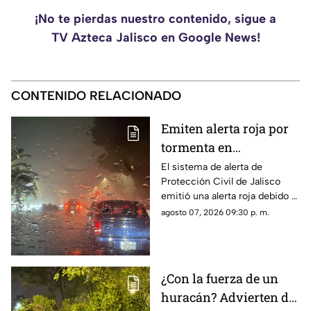
¡No te pierdas nuestro contenido, sigue a
TV Azteca Jalisco en Google News!
CONTENIDO RELACIONADO
Emiten alerta roja por
tormenta en
Guadalajara; advierten
El sistema de alerta de
Protección Civil de Jalisco
de caída de árboles e
emitió una alerta roja debido a
inundaciones
la fuerte tormenta que se
agosto 07, 2026 09:30 p. m.
registra esta noche en el AMG
¿Con la fuerza de un
huracán? Advierten de