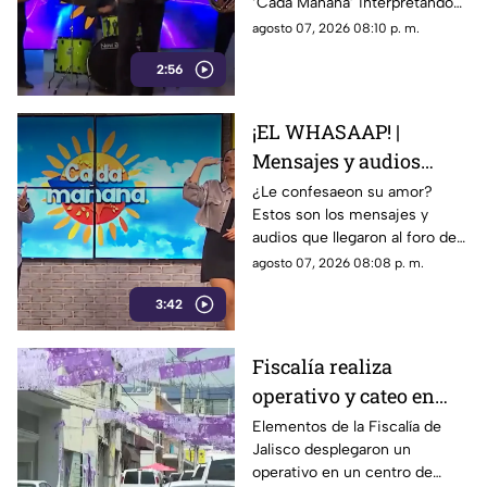
‘Cada Mañana’ interpretando
su canción ‘Corazón en modo
agosto 07, 2026 08:10 p. m.
Avión’.
2:56
¡EL WHASAAP! |
Mensajes y audios
llegaron al foro de
¿Le confesaeon su amor?
Estos son los mensajes y
'Cada mañana'; parte 1
audios que llegaron al foro de
‘Cada mañana’ estuvieron
agosto 07, 2026 08:08 p. m.
llenos de risas y sorpresas.
3:42
Fiscalía realiza
operativo y cateo en
anexo de la colonia
Elementos de la Fiscalía de
Jalisco desplegaron un
Olímpica en
operativo en un centro de
Guadalajara