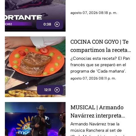
agosto 07, 2026 08:18 p. m.
0:38
COCINA CON GOYO | Te
compartimos la receta
de un delicioso pan
¿Conocias esta receta? El Pan
francés que se preparó en el
francés
programa de ‘Cada mañana’.
agosto 07, 2026 08:11 p. m.
12:11
MUSICAL | Armando
Navárrez interpreta
'Corazón en modo
Armando Navárrez trae la
música Ranchera al set de
Avión' EN VIVO