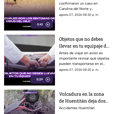
confirmaron un caso en
picadura de mosquito?
Carolina del Norte y
detectaron el virus en
agosto 07, 2026 08:30 p. m.
mosquitos; conoce cómo se
0:41
transmite y cuáles son sus
síntomas.
Objetos que no debes
llevar en tu equipaje de
mano y podrían
Antes de viajar en avión es
importante revisar qué objetos
quitarte en el
pueden transportarse en el
aeropuerto
equipaje de mano, ya que
agosto 07, 2026 08:20 p. m.
algunos artículos están
0:29
restringidos y pueden ser
retirados durante los filtros de
seguridad.
Volcadura en la zona
de Huentitán deja dos
personas heridas
Accidentes Huentitán