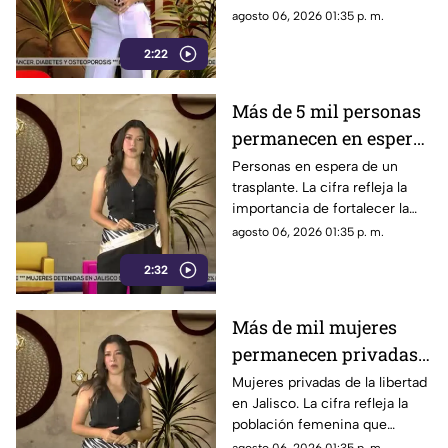
identificar a las víctimas y
agosto 06, 2026 01:35 p. m.
esclarecer las causas del
2:22
incidente
Más de 5 mil personas
permanecen en espera
de un trasplante
Personas en espera de un
trasplante. La cifra refleja la
importancia de fortalecer la
cultura de la donación de
agosto 06, 2026 01:35 p. m.
órganos y tejidos.
2:32
Más de mil mujeres
permanecen privadas
de la libertad en Jalisco
Mujeres privadas de la libertad
en Jalisco. La cifra refleja la
población femenina que
actualmente se encuentra en