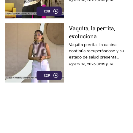
agosto 06, 2026 01:35 p. m.
reclusión dentro del sistema
1:38
penitenciario estatal.
Vaquita, la perrita,
evoluciona
favorablemente tras
Vaquita perrita. La canina
continúa recuperándose y su
recibir atención
estado de salud presenta
avances alentadores, de
agosto 06, 2026 01:35 p. m.
acuerdo con quienes siguen
1:29
su caso.