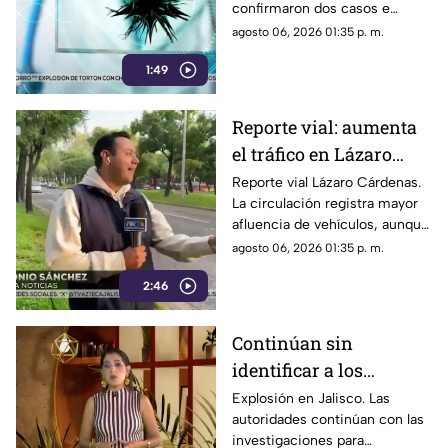
confirmaron dos casos e
invitan a la población a
agosto 06, 2026 01:35 p. m.
extremar las medidas de
1:49
higiene para prevenir
contagios.
Reporte vial: aumenta
el tráfico en Lázaro
Cárdenas, a la altura de
Reporte vial Lázaro Cárdenas.
La circulación registra mayor
El Deán
afluencia de vehículos, aunque
el avance continúa siendo
agosto 06, 2026 01:35 p. m.
moderadamente fluido.
2:46
Continúan sin
identificar a los
hombres que murieron
Explosión en Jalisco. Las
autoridades continúan con las
en una explosión
investigaciones para