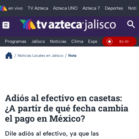
en vivo
TV Azteca
Azteca UNO
Azteca 7
Deportes
Notic
Programas
Jalisco
Noticias
Clima
Espectáculos
Deportes
En Vivo
Noticias Locales en Jalisco
Nota
Adiós al efectivo en casetas:
¿A partir de qué fecha cambia
el pago en México?
Dile adiós al efectivo, ya que las