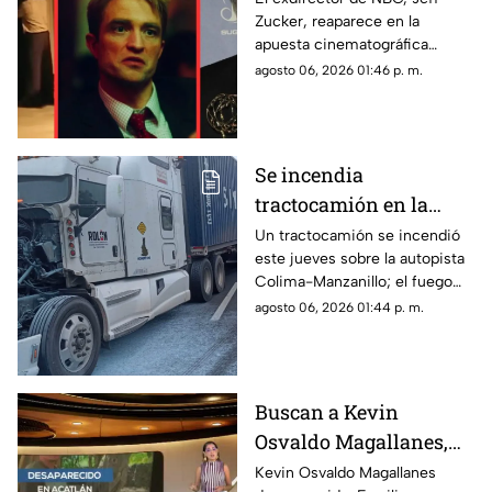
Zucker, reaparece en la
los acosadores
apuesta cinematográfica
sexuales y hoy actúa en
‘Primetime’ interpretándose a
agosto 06, 2026 01:46 p. m.
'Primetime'
sí mismo para exponer el lado
oscuro del rating.
Se incendia
tractocamión en la
autopista Colima-
Un tractocamión se incendió
este jueves sobre la autopista
Manzanillo;
Colima-Manzanillo; el fuego
circulación queda
fue controlado y no hubo
agosto 06, 2026 01:44 p. m.
parcialmente afectada
personas lesionadas.
Buscan a Kevin
Osvaldo Magallanes,
desaparecido en
Kevin Osvaldo Magallanes