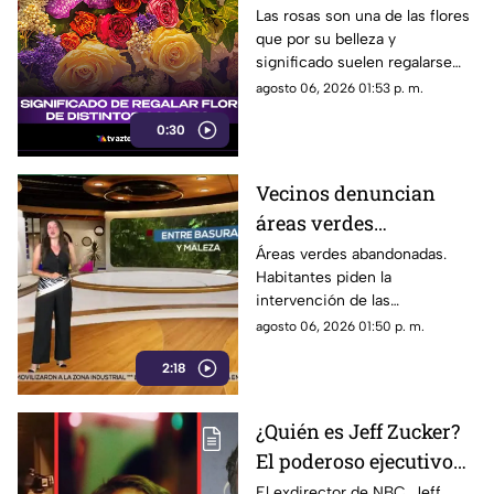
El mensaje oculto
Las rosas son una de las flores
que por su belleza y
detrás de cada color
significado suelen regalarse
con más frecuencia, pero
agosto 06, 2026 01:53 p. m.
cuidado al elegir el color
0:30
podrías estar mandando un
mensaje equivocado
Vecinos denuncian
áreas verdes
abandonadas y llenas
Áreas verdes abandonadas.
Habitantes piden la
de basura
intervención de las
autoridades para limpiar y
agosto 06, 2026 01:50 p. m.
rehabilitar estos espacios
2:18
públicos.
¿Quién es Jeff Zucker?
El poderoso ejecutivo
que vendió el morbo de
El exdirector de NBC, Jeff