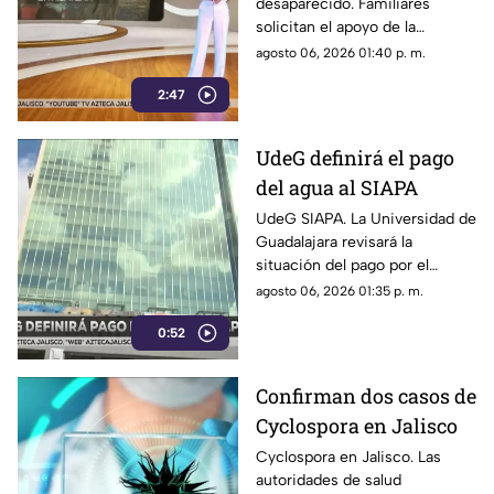
desaparecido. Familiares
Acatlán de Juárez
solicitan el apoyo de la
ciudadanía para obtener
agosto 06, 2026 01:40 p. m.
información que ayude a
2:47
localizarlo.
UdeG definirá el pago
del agua al SIAPA
UdeG SIAPA. La Universidad de
Guadalajara revisará la
situación del pago por el
servicio de agua y determinará
agosto 06, 2026 01:35 p. m.
las acciones a seguir.
0:52
Confirman dos casos de
Cyclospora en Jalisco
Cyclospora en Jalisco. Las
autoridades de salud