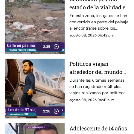
estado de la vialidad en
Privada Pedrera y
En esta zona, los gatos se han
convertido en parte del paisaje
Barrancones
al encontrarse sobre los
techos y las puertas de las
agosto 08, 2026 06:42 p. m.
viviendas, mientras que la
2:35
vialidad muestra un evidente
deterioro.
Políticos viajan
alrededor del mundo
sin ninguna
Durante las últimas semanas
se han registrado múltiples
preocupación
viajes realizados por políticos,
sin que hasta el momento
agosto 08, 2026 06:41 p. m.
exista información clara sobre
2:28
los motivos de estos
desplazamientos ni una
explicación detallada sobre el
Adolescente de 14 años
elevado gasto que han