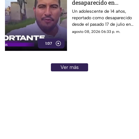
desaparecido en
generado.
Tlaquepaque es
Un adolescente de 14 años,
reportado como desaparecido
trasladado a Jalisco
desde el pasado 17 de julio en
tras ser localizado en
Tlaquepaque, fue localizado
agosto 08, 2026 06:33 p. m.
Michoacán
con vida en Michoacán y ya es
1:07
trasladado de regreso a Jalisco
para reunirse con su familia.
Ver más