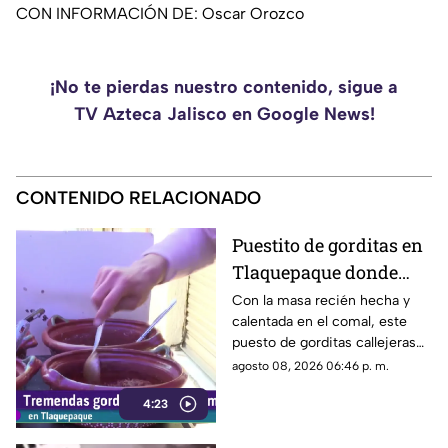
CON INFORMACIÓN DE: Oscar Orozco
¡No te pierdas nuestro contenido, sigue a
TV Azteca Jalisco en Google News!
CONTENIDO RELACIONADO
Puestito de gorditas en
Tlaquepaque donde
una nunca es suficiente
Con la masa recién hecha y
calentada en el comal, este
puesto de gorditas callejeras
en Tlaquepaque promete
agosto 08, 2026 06:46 p. m.
conquistar el antojo.
4:23