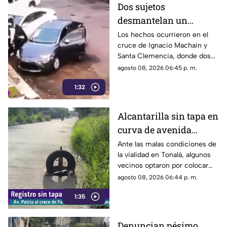
Dos sujetos
desmantelan un
vehículo a plena luz del
Los hechos ocurrieron en el
cruce de Ignacio Machain y
día en Guadalajara
Santa Clemencia, donde dos
sujetos fueron captados
agosto 08, 2026 06:45 p. m.
retirando múltiples autopartes
1:32
de la carrocería de un vehículo.
Alcantarilla sin tapa en
curva de avenida
Patria
Ante las malas condiciones de
la vialidad en Tonalá, algunos
vecinos optaron por colocar
una llanta como señalamiento
agosto 08, 2026 06:44 p. m.
improvisado para alertar a los
1:35
conductores sobre los hoyos y
evitar posibles accidentes al
transitar por la zona.
Denuncian pésimo