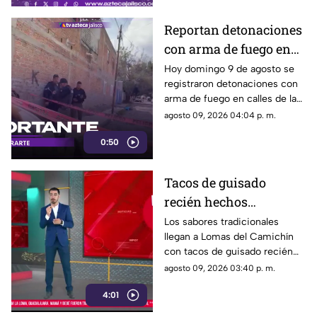
Reportan detonaciones
con arma de fuego en
Tlaquepaque; hay un
Hoy domingo 9 de agosto se
registraron detonaciones con
hombre muerto
arma de fuego en calles de la
colonia El Campesino en
agosto 09, 2026 04:04 p. m.
Tlaquepaque. Esto es lo que se
0:50
sabe.
Tacos de guisado
recién hechos
conquistan a vecinos
Los sabores tradicionales
llegan a Lomas del Camichín
de Lomas del Camichín
con tacos de guisado recién
en Tonalá
preparados, una opción ideal
agosto 09, 2026 03:40 p. m.
para disfrutar este viernes en
4:01
Tonalá.