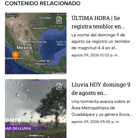
CONTENIDO RELACIONADO
ÚLTIMA HORA | Se
registra temblor en
Jalisco; ¿hay daños?
La noche del domingo 9 de
agosto se registró un temblor
de magnitud 4.4 en el
municipio de Puerto Vallarta,
agosto 09, 2026 10:02 p. m.
Jalisco
Lluvia HOY domingo 9
de agosto en
Guadalajara: ¿Dónde
Una tormenta avanza sobre el
Área Metropolitana de
está lloviendo y qué
Guadalajara y ya genera lluvia,
zonas tienen alerta?
actividad eléctrica y rachas de
agosto 09, 2026 05:40 p. m.
viento en distintas zonas.