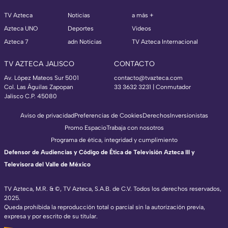
TV Azteca
Noticias
a más +
Azteca UNO
Deportes
Videos
Azteca 7
adn Noticias
TV Azteca Internacional
TV AZTECA JALISCO
CONTACTO
Av. López Mateos Sur 5001
contacto@tvazteca.com
Col. Las Águilas Zapopan
33 3632 3231 | Conmutador
Jalisco C.P. 45080
Aviso de privacidad
Preferencias de Cookies
Derechos
Inversionistas
Promo Espacio
Trabaja con nosotros
Programa de ética, integridad y cumplimiento
Defensor de Audiencias y Código de Ética de Televisión Azteca III y
Televisora del Valle de México
TV Azteca, M.R. & ©, TV Azteca, S.A.B. de C.V. Todos los derechos reservados,
2025.
Queda prohibida la reproducción total o parcial sin la autorización previa,
expresa y por escrito de su titular.