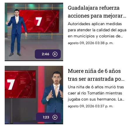
Guadalajara refuerza
acciones para mejorar
la calidad del agua en
Autoridades aplican medidas
para atender la calidad del agua
municipios y colonias
en municipios y colonias de
afectadas
Guadalajara. Las acciones
agosto 09, 2026 03:38 p. m.
buscan restablecer el servicio
2:46
con mejores condiciones.
Muere niña de 6 años
tras ser arrastrada por
la corriente del río
Una niña de 6 años murió tras
caer al río Tomatlán mientras
Tomatlán
jugaba con sus hermanos. La
corriente la arrastró y provocó
agosto 09, 2026 03:37 p. m.
su fallecimiento; los otros
1:23
menores sobrevivieron.