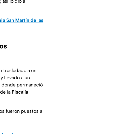
así lo dio a
nia San Martín de las
los
an trasladado a un
y llevado a un
ión donde permaneció
 de la
Fiscalía
s fueron puestos a