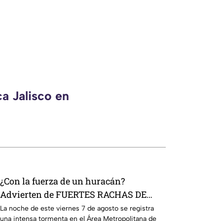
a Jalisco en
¿Con la fuerza de un huracán?
Advierten de FUERTES RACHAS DE
VIENTO superiores a los 60 km/h
La noche de este viernes 7 de agosto se registra
una intensa tormenta en el Área Metropolitana de