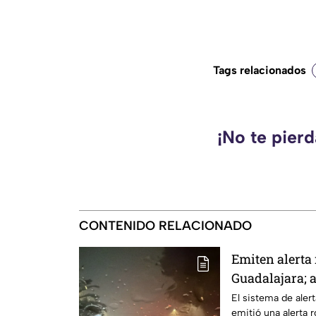
Tags relacionados
¡No te pier
CONTENIDO RELACIONADO
Emiten alerta 
Guadalajara; a
árboles e inu
El sistema de alert
emitió una alerta r