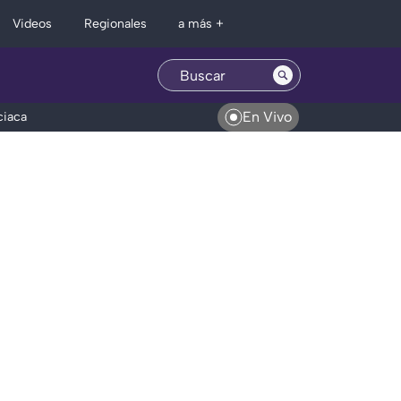
Regionales
Videos
a más +
En Vivo
ciaca