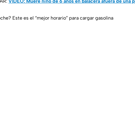
SAR:
VIDEO: Muere niño de 6 años en balacera afuera de una p
che? Este es el “mejor horario” para cargar gasolina