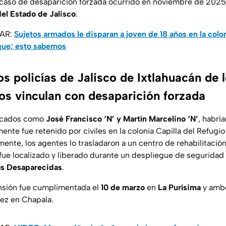
 caso de desaparición forzada ocurrido en noviembre de 2025; 
del Estado de Jalisco
.
SAR:
Sujetos armados le disparan a joven de 18 años en la colo
que; esto sabemos
s policías de Jalisco de Ixtlahuacán de 
los vinculan con desaparición forzada
ificados como
José Francisco ‘N’
y Martín Marcelino ‘N’
, habrí
te fue retenido por civiles en la colonia Capilla del Refugio 
rmente, los agentes lo trasladaron a un centro de rehabilitac
 fue localizado y liberado durante un despliegue de seguridad
as Desaparecidas
.
nsión fue cumplimentada el
10 de marzo
en
La Purísima
y ambo
uez en Chapala.