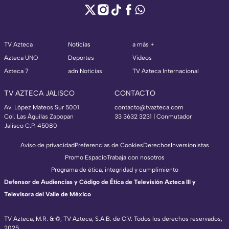
TV Azteca
Noticias
a más +
Azteca UNO
Deportes
Videos
Azteca 7
adn Noticias
TV Azteca Internacional
TV AZTECA JALISCO
CONTACTO
Av. López Mateos Sur 5001
contacto@tvazteca.com
Col. Las Águilas Zapopan
33 3632 3231 | Conmutador
Jalisco C.P. 45080
Aviso de privacidad
Preferencias de Cookies
Derechos
Inversionistas
Promo Espacio
Trabaja con nosotros
Programa de ética, integridad y cumplimiento
Defensor de Audiencias y Código de Ética de Televisión Azteca III y
Televisora del Valle de México
TV Azteca, M.R. & ©, TV Azteca, S.A.B. de C.V. Todos los derechos reservados,
2025.