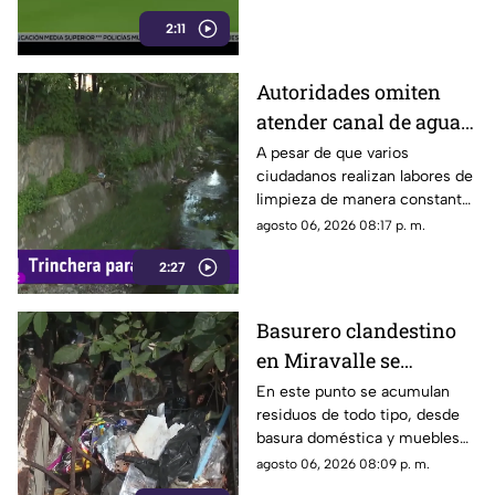
criticado por su ejecución.
2:11
Autoridades omiten
atender canal de agua
contaminado en
A pesar de que varios
ciudadanos realizan labores de
Tonalá
limpieza de manera constante
en la zona, algunas personas
agosto 06, 2026 08:17 p. m.
continúan arrojando basura al
2:27
canal de agua, provocando
acumulación de residuos.
Basurero clandestino
en Miravalle se
convierte en un foco de
En este punto se acumulan
residuos de todo tipo, desde
infección por
basura doméstica y muebles
acumulación de
viejos hasta animales muertos,
agosto 06, 2026 08:09 p. m.
residuos.
una situación que ha generado