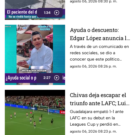
puertas de una cochera
agosto 06, 2026 08:30 p. m.
ubicada sobre la calle Rancho
1:34
Rodeo, lo que le permitió
ingresar al inmueble.
Ayuda o descuento:
Edgar López anuncia la
nueva estrategia para
A través de un comunicado en
redes sociales, se dio a
ayudar algunas
conocer que este político
familias
presuntamente busca ayudar a
agosto 06, 2026 08:26 p. m.
la comunidad de Tonalá con
2:27
este descuento.
Chivas deja escapar el
triunfo ante LAFC; Luis
Romo es señalado por
Guadalajara empató 1-1 ante
LAFC en su debut en la
su cobro en penales
Leagues Cup y perdió en
penales; Luis Romo fue
agosto 06, 2026 08:23 p. m.