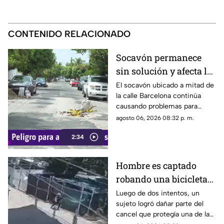
CONTENIDO RELACIONADO
Socavón permanece
sin solución y afecta la
circulación en calle
El socavón ubicado a mitad de
la calle Barcelona continúa
Barcelona
causando problemas para
quienes circulan por la zona,
agosto 06, 2026 08:32 p. m.
ya que, pese a ser cubierto en
2:34
varias ocasiones, vuelve a
aparecer con el paso del
tiempo.
Hombre es captado
robando una bicicleta
al ingresar a cochera
Luego de dos intentos, un
sujeto logró dañar parte del
ajena en calle Rancho
cancel que protegía una de las
Rodeo