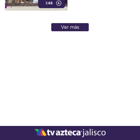
1:48
molestias entre los vecinos,
quienes exigen una solución
ante el riesgo sanitario y las
condiciones insalubres del
Ver más
lugar.