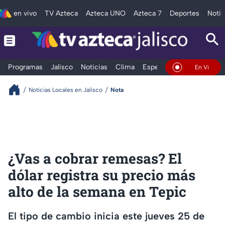
en vivo
TV Azteca
Azteca UNO
Azteca 7
Deportes
Notic
Programas
Jalisco
Noticias
Clima
Espectáculos
Deportes
En Vivo
Noticias Locales en Jalisco
Nota
¿Vas a cobrar remesas? El
dólar registra su precio más
alto de la semana en Tepic
El tipo de cambio inicia este jueves 25 de