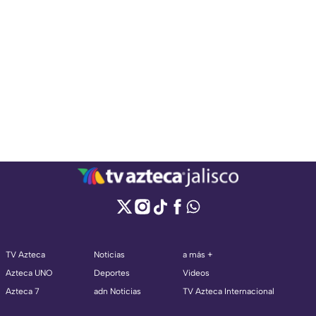
TV Azteca
Noticias
a más +
Azteca UNO
Deportes
Videos
Azteca 7
adn Noticias
TV Azteca Internacional