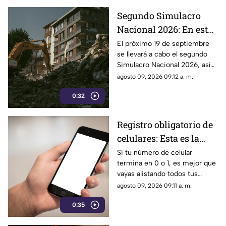
Segundo Simulacro
Nacional 2026: En estos
estados sonará la alerta
El próximo 19 de septiembre
se llevará a cabo el segundo
sísmica en septiembre
Simulacro Nacional 2026, así
que no te asustes si llegas a
agosto 09, 2026 09:12 a. m.
escuchar la alerta sísmica.
0:32
Registro obligatorio de
celulares: Esta es la
fecha límite si tu
Si tu número de celular
termina en 0 o 1, es mejor que
número termina en 0 o
vayas alistando todos tus
1
documentos, ya que la fecha
agosto 09, 2026 09:11 a. m.
límite para el registro de tu
0:35
línea telefónica está por
vencer.