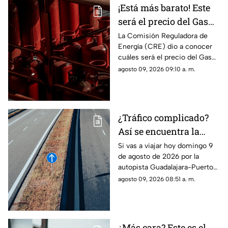
¡Está más barato! Este
será el precio del Gas
LP en Jalisco del 09 al
La Comisión Reguladora de
Energía (CRE) dio a conocer
15 de agosto de 2026
cuáles será el precio del Gas
LP de la semana del 09 al 15 de
agosto 09, 2026 09:10 a. m.
agosto de 2026 para Jalisco.
¿Tráfico complicado?
Así se encuentra la
autopista Guadalajara-
Si vas a viajar hoy domingo 9
de agosto de 2026 por la
Puerto Vallarta HOY
autopista Guadalajara-Puerto
Vallarta, te presentamos la
agosto 09, 2026 08:51 a. m.
información sobre el tráfico en
la autopista.
¿Más cara? Este es el