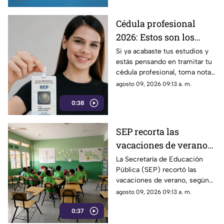
protagonistas.
Cédula profesional
2026: Estos son los
precios actualizados
Si ya acabaste tus estudios y
estás pensando en tramitar tu
según tu grado
cédula profesional, toma nota,
académico
ya que la SEP actualizó los
agosto 09, 2026 09:13 a. m.
precios para este 2026.
0:38
SEP recorta las
vacaciones de verano
2026; este día deberán
La Secretaría de Educación
Pública (SEP) recortó las
regresar a clases los
vacaciones de verano, según
alumnos
lo establecido en el calendario
agosto 09, 2026 09:13 a. m.
oficial del ciclo escolar 2026-
0:37
2027.