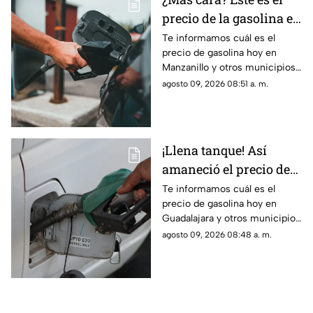
precio de la gasolina en
Colima HOY
Te informamos cuál es el
precio de gasolina hoy en
Manzanillo y otros municipios
del estado de Colima para este
agosto 09, 2026 08:51 a. m.
domingo 9 de agosto de 2026.
¡Llena tanque! Así
amaneció el precio de
la gasolina en Jalisco
Te informamos cuál es el
precio de gasolina hoy en
HOY
Guadalajara y otros municipios
del estado de Jalisco para este
agosto 09, 2026 08:48 a. m.
domingo 9 de agosto de 2026.