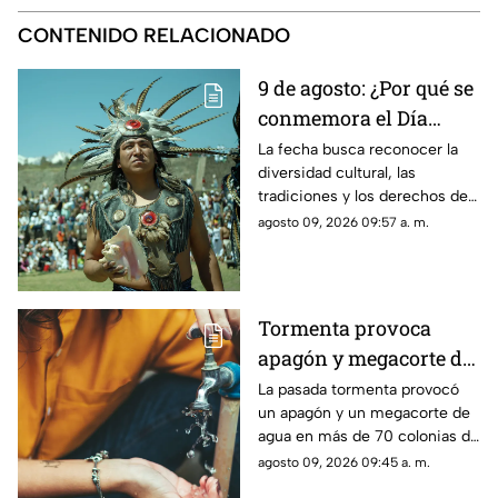
CONTENIDO RELACIONADO
9 de agosto: ¿Por qué se
conmemora el Día
Internacional de los
La fecha busca reconocer la
diversidad cultural, las
Pueblos Indígenas?
tradiciones y los derechos de
los pueblos indígenas
agosto 09, 2026 09:57 a. m.
alrededor del mundo.
Tormenta provoca
apagón y megacorte de
agua en más 70
La pasada tormenta provocó
un apagón y un megacorte de
colonias de Jalisco:
agua en más de 70 colonias de
Lista y zonas afectadas
Jalisco. Conoce la lista
agosto 09, 2026 09:45 a. m.
completa y las zonas