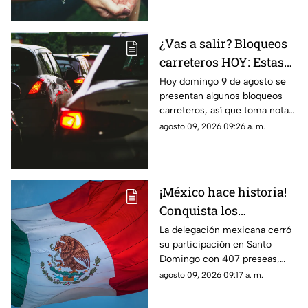
afectadas.
¿Vas a salir? Bloqueos
carreteros HOY: Estas
son las autopistas
Hoy domingo 9 de agosto se
presentan algunos bloqueos
cerradas en México
carreteros, así que toma nota
de cuáles son las autopistas
agosto 09, 2026 09:26 a. m.
cerradas en México.
¡México hace historia!
Conquista los
Centroamericanos 2026
La delegación mexicana cerró
su participación en Santo
con récord de medallas
Domingo con 407 preseas,
mientras Jalisco aportó 110
agosto 09, 2026 09:17 a. m.
medallas y se consolidó como
una de las entidades