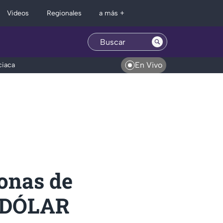
Regionales
Videos
a más +
En Vivo
ciaca
zonas de
 DÓLAR