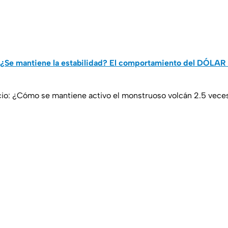
¿Se mantiene la estabilidad? El comportamiento del DÓLAR
cio: ¿Cómo se mantiene activo el monstruoso volcán 2.5 veces