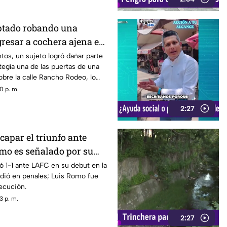
ptado robando una
ngresar a cochera ajena en
Rodeo
tos, un sujeto logró dañar parte
tegía una de las puertas de una
bre la calle Rancho Rodeo, lo
gresar al inmueble.
0 p. m.
2:27
capar el triunfo ante
mo es señalado por su
les
 1-1 ante LAFC en su debut en la
dió en penales; Luis Romo fue
jecución.
3 p. m.
2:27