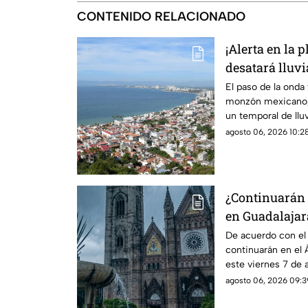
CONTENIDO RELACIONADO
¡Alerta en la 
desatará lluv
en Puerto Vall
El paso de la onda
monzón mexicano, 
un temporal de lluv
durante la tarde
agosto 06, 2026 10:28
¿Continuarán l
en Guadalajara
del clima hoy 
De acuerdo con el p
continuarán en el 
este viernes 7 de
agosto 06, 2026 09:3