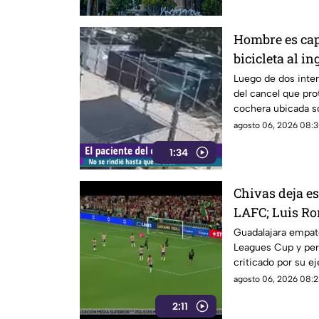
Hombre es ca
bicicleta al i
calle Rancho 
Luego de dos inten
del cancel que pro
cochera ubicada so
que le permitió in
agosto 06, 2026 08:3
1:34
Chivas deja es
LAFC; Luis Ro
cobro en pena
Guadalajara empató
Leagues Cup y per
criticado por su e
agosto 06, 2026 08:2
2:11