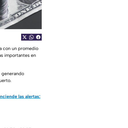
a con un promedio
ias importantes en
an generando
uerto.
ciende las alertas: