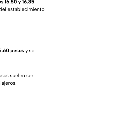
los
16.50 y 16.85
del establecimiento
6.60 pesos
y se
asas suelen ser
iajeros.