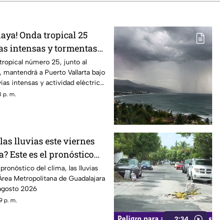
playa! Onda tropical 25
ias intensas y tormentas
arta
 tropical número 25, junto al
mantendrá a Puerto Vallarta bajo
ias intensas y actividad eléctrica
 p. m.
as lluvias este viernes
? Este es el pronóstico
7 de agosto
ronóstico del clima, las lluvias
Área Metropolitana de Guadalajara
 agosto 2026
9 p. m.
2:34