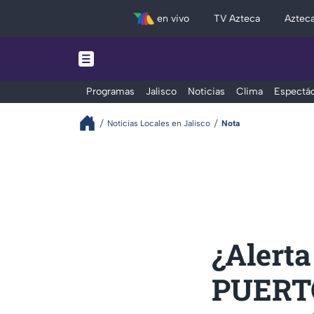
en vivo
TV Azteca
Aztec
Programas
Jalisco
Noticias
Clima
Espectác
Noticias Locales en Jalisco
Nota
¿Alerta
PUERT