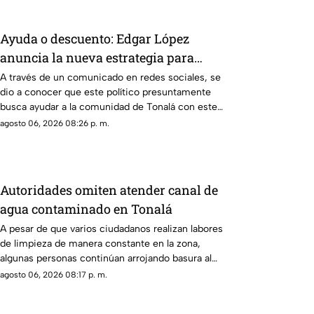
Ayuda o descuento: Edgar López
anuncia la nueva estrategia para
ayudar algunas familias
A través de un comunicado en redes sociales, se
dio a conocer que este político presuntamente
busca ayudar a la comunidad de Tonalá con este
descuento.
agosto 06, 2026 08:26 p. m.
Autoridades omiten atender canal de
agua contaminado en Tonalá
A pesar de que varios ciudadanos realizan labores
de limpieza de manera constante en la zona,
algunas personas continúan arrojando basura al
canal de agua, provocando acumulación de
agosto 06, 2026 08:17 p. m.
residuos.