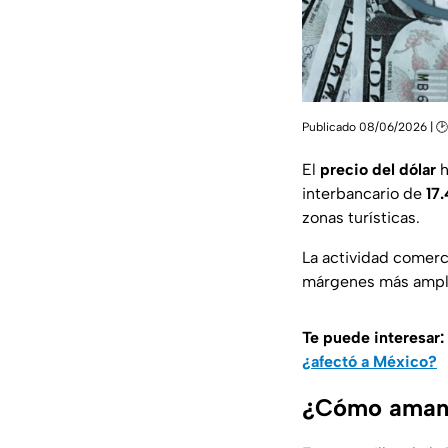
Publicado 08/06/2026 | 🕑
El
precio del dólar
h
interbancario de
17
zonas turísticas.
La actividad comerci
márgenes más ampli
Te puede interesar:
¿afectó a México?
¿Cómo amanec