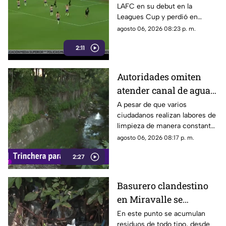
LAFC en su debut en la
su cobro en penales
Leagues Cup y perdió en
penales; Luis Romo fue
agosto 06, 2026 08:23 p. m.
criticado por su ejecución.
2:11
Autoridades omiten
atender canal de agua
contaminado en
A pesar de que varios
ciudadanos realizan labores de
Tonalá
limpieza de manera constante
en la zona, algunas personas
agosto 06, 2026 08:17 p. m.
continúan arrojando basura al
2:27
canal de agua, provocando
acumulación de residuos.
Basurero clandestino
en Miravalle se
convierte en un foco de
En este punto se acumulan
residuos de todo tipo, desde