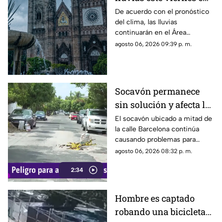
Guadalajara? Este es el
De acuerdo con el pronóstico
del clima, las lluvias
pronóstico del clima
continuarán en el Área
hoy 7 de agosto
Metropolitana de Guadalajara
agosto 06, 2026 09:39 p. m.
este viernes 7 de agosto 2026
Socavón permanece
sin solución y afecta la
circulación en calle
El socavón ubicado a mitad de
la calle Barcelona continúa
Barcelona
causando problemas para
quienes circulan por la zona,
agosto 06, 2026 08:32 p. m.
ya que, pese a ser cubierto en
2:34
varias ocasiones, vuelve a
aparecer con el paso del
tiempo.
Hombre es captado
robando una bicicleta