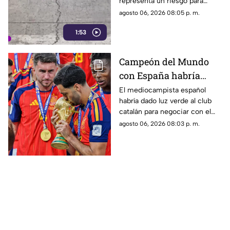
representa un riesgo para
automovilistas, motociclistas,
agosto 06, 2026 08:05 p. m.
ciclistas y peatones que
1:53
transitan por la zona.
Campeón del Mundo
con España habría
rechazado al Real
El mediocampista español
habría dado luz verde al club
Madrid para fichar con
catalán para negociar con el
el Barcelona
Manchester City, mientras el
agosto 06, 2026 08:03 p. m.
conjunto blanco pierde terreno
en una de las operaciones más
importantes del mercado.