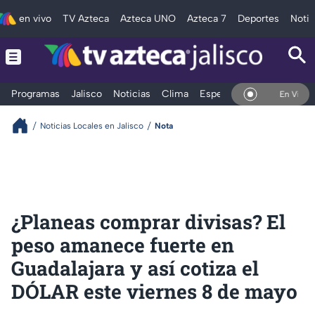
en vivo
TV Azteca
Azteca UNO
Azteca 7
Deportes
Notic
Programas
Jalisco
Noticias
Clima
Espectáculos
Deportes
En Vivo
Noticias Locales en Jalisco
Nota
¿Planeas comprar divisas? El
peso amanece fuerte en
Guadalajara y así cotiza el
DÓLAR este viernes 8 de mayo