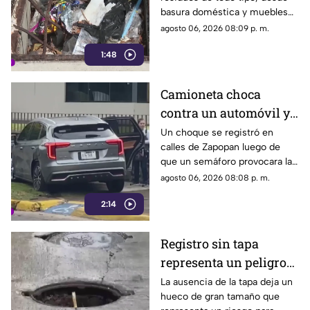
infección por
basura doméstica y muebles
acumulación de
viejos hasta animales muertos,
agosto 06, 2026 08:09 p. m.
residuos.
una situación que ha generado
1:48
molestias entre los vecinos,
quienes exigen una solución
ante el riesgo sanitario y las
Camioneta choca
condiciones insalubres del
contra un automóvil y
lugar.
termina sobre la
Un choque se registró en
calles de Zapopan luego de
banqueta
que un semáforo provocara la
colisión entre dos vehículos.
agosto 06, 2026 08:08 p. m.
2:14
Registro sin tapa
representa un peligro
en avenida Miguel
La ausencia de la tapa deja un
hueco de gran tamaño que
López de Legaspi