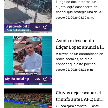
al ingresar a cochera
Luego de dos intentos, un
sujeto logró dañar parte del
ajena en calle Rancho
cancel que protegía una de las
Rodeo
puertas de una cochera
agosto 06, 2026 08:30 p. m.
ubicada sobre la calle Rancho
1:34
Rodeo, lo que le permitió
ingresar al inmueble.
Ayuda o descuento:
Edgar López anuncia la
nueva estrategia para
A través de un comunicado en
redes sociales, se dio a
ayudar algunas
conocer que este político
familias
presuntamente busca ayudar a
agosto 06, 2026 08:26 p. m.
la comunidad de Tonalá con
2:27
este descuento.
Chivas deja escapar el
triunfo ante LAFC; Luis
Romo es señalado por
Guadalajara empató 1-1 ante