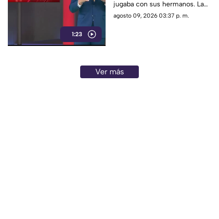
jugaba con sus hermanos. La
corriente la arrastró y provocó
agosto 09, 2026 03:37 p. m.
su fallecimiento; los otros
1:23
menores sobrevivieron.
Ver más