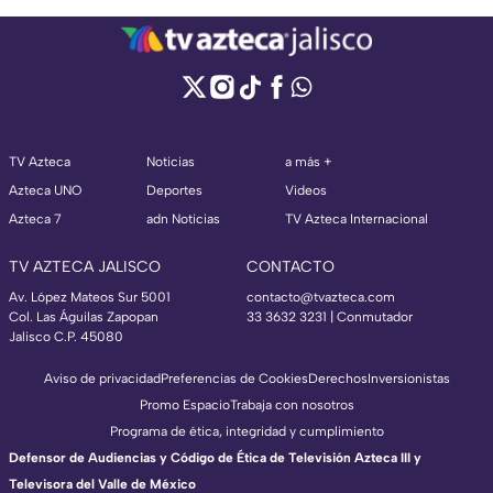
TV Azteca
Noticias
a más +
Azteca UNO
Deportes
Videos
Azteca 7
adn Noticias
TV Azteca Internacional
TV AZTECA JALISCO
CONTACTO
Av. López Mateos Sur 5001
contacto@tvazteca.com
Col. Las Águilas Zapopan
33 3632 3231 | Conmutador
Jalisco C.P. 45080
Aviso de privacidad
Preferencias de Cookies
Derechos
Inversionistas
Promo Espacio
Trabaja con nosotros
Programa de ética, integridad y cumplimiento
Defensor de Audiencias y Código de Ética de Televisión Azteca III y
Televisora del Valle de México