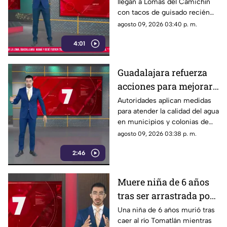
llegan a Lomas del Camichín
de Lomas del Camichín
con tacos de guisado recién
en Tonalá
preparados, una opción ideal
agosto 09, 2026 03:40 p. m.
para disfrutar este viernes en
4:01
Tonalá.
Guadalajara refuerza
acciones para mejorar
la calidad del agua en
Autoridades aplican medidas
para atender la calidad del agua
municipios y colonias
en municipios y colonias de
afectadas
Guadalajara. Las acciones
agosto 09, 2026 03:38 p. m.
buscan restablecer el servicio
2:46
con mejores condiciones.
Muere niña de 6 años
tras ser arrastrada por
la corriente del río
Una niña de 6 años murió tras
caer al río Tomatlán mientras
Tomatlán