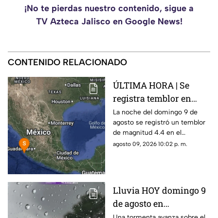
¡No te pierdas nuestro contenido, sigue a
TV Azteca Jalisco en Google News!
CONTENIDO RELACIONADO
ÚLTIMA HORA | Se
registra temblor en
Jalisco; ¿hay daños?
La noche del domingo 9 de
agosto se registró un temblor
de magnitud 4.4 en el
municipio de Puerto Vallarta,
agosto 09, 2026 10:02 p. m.
Jalisco
Lluvia HOY domingo 9
de agosto en
Guadalajara: ¿Dónde
Una tormenta avanza sobre el