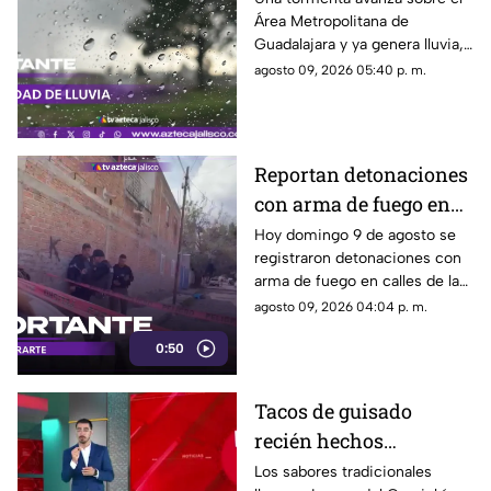
Área Metropolitana de
está lloviendo y qué
Guadalajara y ya genera lluvia,
zonas tienen alerta?
actividad eléctrica y rachas de
agosto 09, 2026 05:40 p. m.
viento en distintas zonas.
Reportan detonaciones
con arma de fuego en
Tlaquepaque; hay un
Hoy domingo 9 de agosto se
registraron detonaciones con
hombre muerto
arma de fuego en calles de la
colonia El Campesino en
agosto 09, 2026 04:04 p. m.
Tlaquepaque. Esto es lo que se
0:50
sabe.
Tacos de guisado
recién hechos
conquistan a vecinos
Los sabores tradicionales