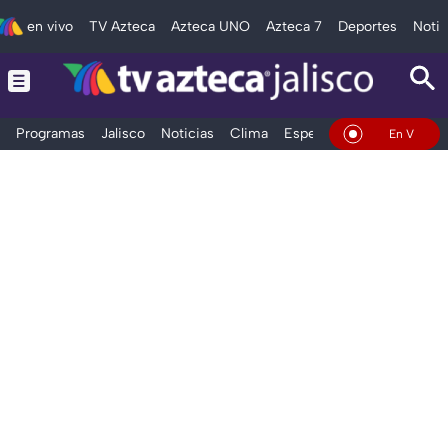
en vivo
TV Azteca
Azteca UNO
Azteca 7
Deportes
Notic
Programas
Jalisco
Noticias
Clima
Espectáculos
Deportes
En Vivo