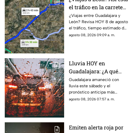
el tráfico en la carretera
Guadalajara–León HOY
¿Viajas entre Guadalajara y
León? Revisa HOY 8 de agosto
8 de agosto
el tráfico, tiempo estimado de
traslado y posibles
agosto 08, 2026 09:09 a. m.
afectaciones en la carretera.
Lluvia HOY en
Guadalajara: ¿A qué
hora regresarán las
Guadalajara amaneció con
lluvia este sábado y el
tormentas este sábado
pronóstico anticipa más
8 de agosto?
precipitaciones por la tarde y
agosto 08, 2026 07:57 a. m.
noche. Conoce a qué hora
podrían regresar.
Emiten alerta roja por