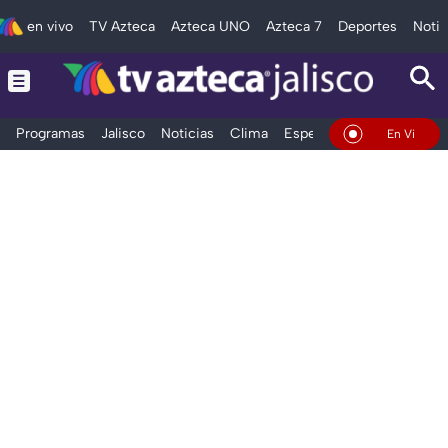
en vivo
TV Azteca
Azteca UNO
Azteca 7
Deportes
Notic
Programas
Jalisco
Noticias
Clima
Espectáculos
Deportes
En Vivo