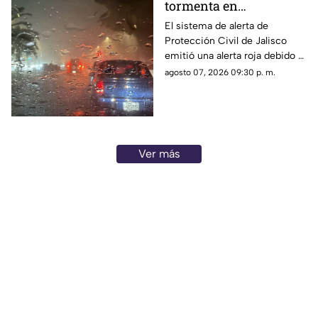
tormenta en
Guadalajara; advierten
El sistema de alerta de
Protección Civil de Jalisco
de caída de árboles e
emitió una alerta roja debido a
inundaciones
la fuerte tormenta que se
agosto 07, 2026 09:30 p. m.
registra esta noche en el AMG
Ver más