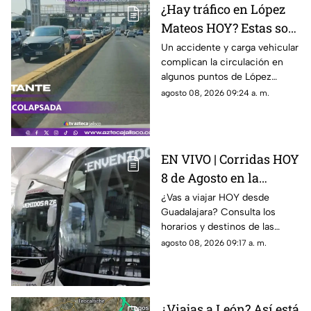
¿Hay tráfico en López
Mateos HOY? Estas son
las zonas más
Un accidente y carga vehicular
complican la circulación en
afectadas este sábado
algunos puntos de López
Mateos este sábado. Te
agosto 08, 2026 09:24 a. m.
decimos dónde hay más
tráfico y cuánto tardas en
recorrerla.
EN VIVO | Corridas HOY
8 de Agosto en la
Central Nueva de
¿Vas a viajar HOY desde
Guadalajara? Consulta los
Tlaquepaque: horarios
horarios y destinos de las
y destinos
corridas programadas en la
agosto 08, 2026 09:17 a. m.
Central Nueva de Tlaquepaque.
¿Viajas a León? Así está