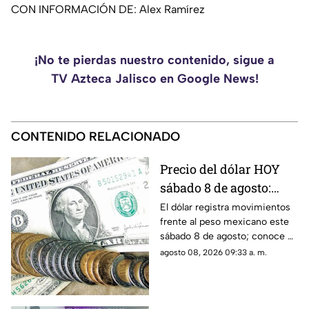
CON INFORMACIÓN DE: Alex Ramírez
¡No te pierdas nuestro contenido, sigue a
TV Azteca Jalisco en Google News!
CONTENIDO RELACIONADO
Precio del dólar HOY
sábado 8 de agosto:
¿Cuánto vale frente al
El dólar registra movimientos
frente al peso mexicano este
peso mexicano?
sábado 8 de agosto; conoce el
tipo de cambio y cuánto
agosto 08, 2026 09:33 a. m.
recibirías por tus dólares.