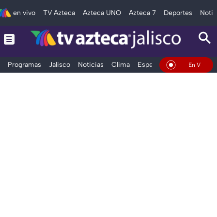
en vivo
TV Azteca
Azteca UNO
Azteca 7
Deportes
Notic
Programas
Jalisco
Noticias
Clima
Espectáculos
Deportes
En Vivo