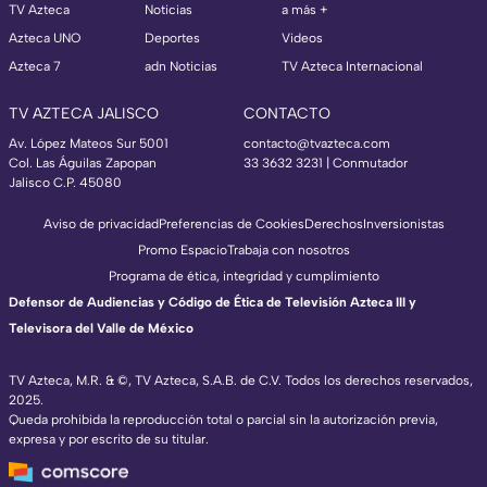
TV Azteca
Noticias
a más +
Azteca UNO
Deportes
Videos
Azteca 7
adn Noticias
TV Azteca Internacional
TV AZTECA JALISCO
CONTACTO
Av. López Mateos Sur 5001
contacto@tvazteca.com
Col. Las Águilas Zapopan
33 3632 3231 | Conmutador
Jalisco C.P. 45080
Aviso de privacidad
Preferencias de Cookies
Derechos
Inversionistas
Promo Espacio
Trabaja con nosotros
Programa de ética, integridad y cumplimiento
Defensor de Audiencias y Código de Ética de Televisión Azteca III y
Televisora del Valle de México
TV Azteca, M.R. & ©, TV Azteca, S.A.B. de C.V. Todos los derechos reservados,
2025.
Queda prohibida la reproducción total o parcial sin la autorización previa,
expresa y por escrito de su titular.