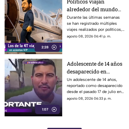
Políticos viajan
alrededor del mundo
sin ninguna
Durante las últimas semanas
se han registrado múltiples
preocupación
viajes realizados por políticos,
sin que hasta el momento
agosto 08, 2026 06:41 p. m.
exista información clara sobre
2:28
los motivos de estos
desplazamientos ni una
explicación detallada sobre el
Adolescente de 14 años
elevado gasto que han
desaparecido en
generado.
Tlaquepaque es
Un adolescente de 14 años,
reportado como desaparecido
trasladado a Jalisco
desde el pasado 17 de julio en
tras ser localizado en
Tlaquepaque, fue localizado
agosto 08, 2026 06:33 p. m.
Michoacán
con vida en Michoacán y ya es
1:07
trasladado de regreso a Jalisco
para reunirse con su familia.