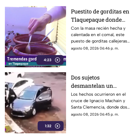
Puestito de gorditas en
Tlaquepaque donde
una nunca es suficiente
Con la masa recién hecha y
calentada en el comal, este
puesto de gorditas callejeras
en Tlaquepaque promete
agosto 08, 2026 06:46 p. m.
conquistar el antojo.
4:23
Dos sujetos
desmantelan un
vehículo a plena luz del
Los hechos ocurrieron en el
cruce de Ignacio Machain y
día en Guadalajara
Santa Clemencia, donde dos
sujetos fueron captados
agosto 08, 2026 06:45 p. m.
retirando múltiples autopartes
1:32
de la carrocería de un vehículo.