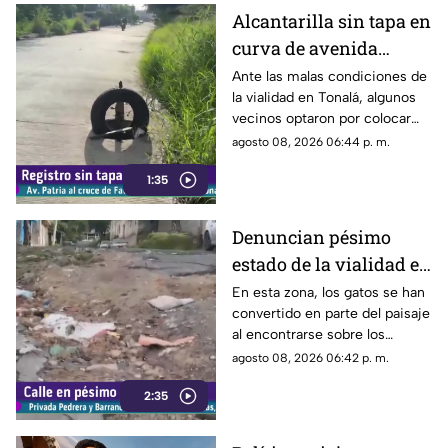
Alcantarilla sin tapa en
curva de avenida
Patria
Ante las malas condiciones de
la vialidad en Tonalá, algunos
vecinos optaron por colocar
una llanta como señalamiento
agosto 08, 2026 06:44 p. m.
improvisado para alertar a los
1:35
conductores sobre los hoyos y
evitar posibles accidentes al
transitar por la zona.
Denuncian pésimo
estado de la vialidad en
Privada Pedrera y
En esta zona, los gatos se han
convertido en parte del paisaje
Barrancones
al encontrarse sobre los
techos y las puertas de las
agosto 08, 2026 06:42 p. m.
viviendas, mientras que la
2:35
vialidad muestra un evidente
deterioro.