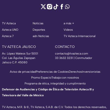
TV Azteca
Noticias
a más +
Azteca UNO
Deportes
Videos
Azteca 7
adn Noticias
TV Azteca Internacional
TV AZTECA JALISCO
CONTACTO
Av. López Mateos Sur 5001
contacto@tvazteca.com
Col. Las Águilas Zapopan
33 3632 3231 | Conmutador
Jalisco C.P. 45080
Aviso de privacidad
Preferencias de Cookies
Derechos
Inversionistas
Promo Espacio
Trabaja con nosotros
Programa de ética, integridad y cumplimiento
Defensor de Audiencias y Código de Ética de Televisión Azteca III y
Televisora del Valle de México
TV Azteca, M.R. & ©, TV Azteca, S.A.B. de C.V. Todos los derechos reservados,