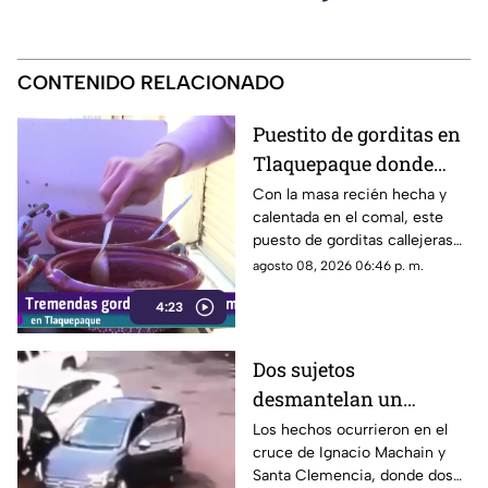
CONTENIDO RELACIONADO
Puestito de gorditas en
Tlaquepaque donde
una nunca es suficiente
Con la masa recién hecha y
calentada en el comal, este
puesto de gorditas callejeras
en Tlaquepaque promete
agosto 08, 2026 06:46 p. m.
conquistar el antojo.
4:23
Dos sujetos
desmantelan un
vehículo a plena luz del
Los hechos ocurrieron en el
cruce de Ignacio Machain y
día en Guadalajara
Santa Clemencia, donde dos