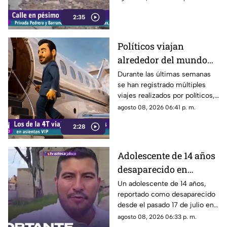
viviendas, mientras que la
2:35
vialidad muestra un evidente
deterioro.
Políticos viajan
alrededor del mundo
sin ninguna
Durante las últimas semanas
se han registrado múltiples
preocupación
viajes realizados por políticos,
sin que hasta el momento
agosto 08, 2026 06:41 p. m.
exista información clara sobre
2:28
los motivos de estos
desplazamientos ni una
explicación detallada sobre el
Adolescente de 14 años
elevado gasto que han
desaparecido en
generado.
Tlaquepaque es
Un adolescente de 14 años,
reportado como desaparecido
trasladado a Jalisco
desde el pasado 17 de julio en
tras ser localizado en
Tlaquepaque, fue localizado
agosto 08, 2026 06:33 p. m.
Michoacán
con vida en Michoacán y ya es