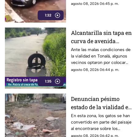
sujetos fueron captados
agosto 08, 2026 06:45 p. m.
retirando múltiples autopartes
1:32
de la carrocería de un vehículo.
Alcantarilla sin tapa en
curva de avenida
Patria
Ante las malas condiciones de
la vialidad en Tonalá, algunos
vecinos optaron por colocar
una llanta como señalamiento
agosto 08, 2026 06:44 p. m.
improvisado para alertar a los
1:35
conductores sobre los hoyos y
evitar posibles accidentes al
transitar por la zona.
Denuncian pésimo
estado de la vialidad en
Privada Pedrera y
En esta zona, los gatos se han
convertido en parte del paisaje
Barrancones
al encontrarse sobre los
techos y las puertas de las
agosto 08, 2026 06:42 p. m.