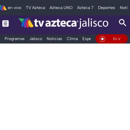
en vivo
TV Azteca
Azteca UNO
Azteca 7
Deportes
Notic
Programas
Jalisco
Noticias
Clima
Espectáculos
Deportes
En Vivo