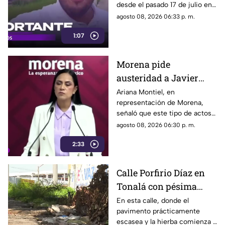
desde el pasado 17 de julio en
tras ser localizado en
Tlaquepaque, fue localizado
agosto 08, 2026 06:33 p. m.
Michoacán
con vida en Michoacán y ya es
1:07
trasladado de regreso a Jalisco
para reunirse con su familia.
Morena pide
austeridad a Javier
May, pero el ejemplo
Ariana Montiel, en
representación de Morena,
parece faltar en casa
señaló que este tipo de actos y
el gasto de recursos
agosto 08, 2026 06:30 p. m.
económicos no corresponden
2:33
a la conducta que debería
mantener un representante
bajo los principios de
Calle Porfirio Díaz en
austeridad establecidos por el
Tonalá con pésima
partido.
vialidad y basura por
En esta calle, donde el
pavimento prácticamente
todas partes
escasea y la hierba comienza a