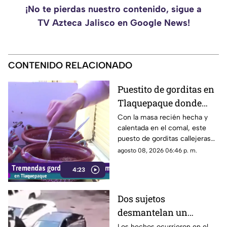
¡No te pierdas nuestro contenido, sigue a
TV Azteca Jalisco en Google News!
CONTENIDO RELACIONADO
Puestito de gorditas en
Tlaquepaque donde
una nunca es suficiente
Con la masa recién hecha y
calentada en el comal, este
puesto de gorditas callejeras
en Tlaquepaque promete
agosto 08, 2026 06:46 p. m.
conquistar el antojo.
4:23
Dos sujetos
desmantelan un
vehículo a plena luz del
Los hechos ocurrieron en el