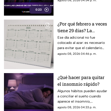
agosto 08, 2026 04:54 p. m.
fabricación y control, por lo
0:23
que no indican desgaste ni
representan una señal de
peligro.
¿Por qué febrero a veces
tiene 29 días? La
curiosa razón detrás de
Ese día adicional no fue
colocado al azar: es necesario
los años bisiestos
para evitar que el calendario
pierda sincronía con las
agosto 08, 2026 04:46 p. m.
estaciones del año.
¿Qué hacer para quitar
el insomnio rápido?
Algunos hábitos pueden ayudar
a conciliar el sueño cuando
aparece el insomnio,
especialmente reducir la
agosto 08, 2026 04:33 p. m.