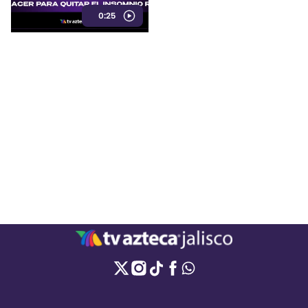
exposición a pantallas,
0:25
mantener un ambiente
tranquilo y evitar estimulantes
antes de acostarse.