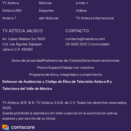
TV Azteca
Noticias
a más +
Azteca UNO
Deportes
Videos
Azteca 7
adn Noticias
TV Azteca Internacional
TV AZTECA JALISCO
CONTACTO
Av. López Mateos Sur 5001
contacto@tvazteca.com
Col. Las Águilas Zapopan
33 3632 3231 | Conmutador
Jalisco C.P. 45080
Aviso de privacidad
Preferencias de Cookies
Derechos
Inversionistas
Promo Espacio
Trabaja con nosotros
Programa de ética, integridad y cumplimiento
Defensor de Audiencias y Código de Ética de Televisión Azteca III y
Televisora del Valle de México
TV Azteca, M.R. & ©, TV Azteca, S.A.B. de C.V. Todos los derechos reservados,
2025.
Queda prohibida la reproducción total o parcial sin la autorización previa,
expresa y por escrito de su titular.