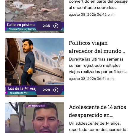
convertido en parte del paisaje
Barrancones
al encontrarse sobre los
techos y las puertas de las
agosto 08, 2026 06:42 p. m.
viviendas, mientras que la
2:35
vialidad muestra un evidente
deterioro.
Políticos viajan
alrededor del mundo
sin ninguna
Durante las últimas semanas
se han registrado múltiples
preocupación
viajes realizados por políticos,
sin que hasta el momento
agosto 08, 2026 06:41 p. m.
exista información clara sobre
2:28
los motivos de estos
desplazamientos ni una
explicación detallada sobre el
Adolescente de 14 años
elevado gasto que han
desaparecido en
generado.
Tlaquepaque es
Un adolescente de 14 años,
reportado como desaparecido
trasladado a Jalisco