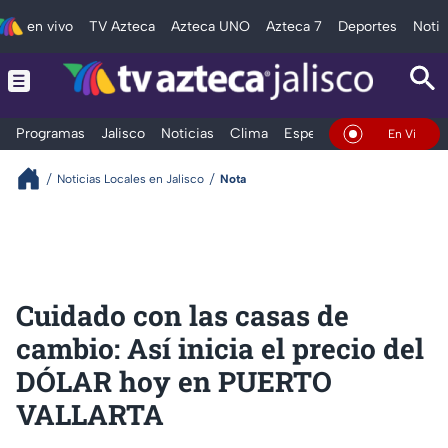
en vivo
TV Azteca
Azteca UNO
Azteca 7
Deportes
Notic
Programas
Jalisco
Noticias
Clima
Espectáculos
Deportes
En Vivo
Noticias Locales en Jalisco
Nota
Cuidado con las casas de
cambio: Así inicia el precio del
DÓLAR hoy en PUERTO
VALLARTA