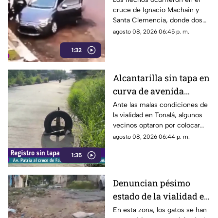
cruce de Ignacio Machain y
día en Guadalajara
Santa Clemencia, donde dos
sujetos fueron captados
agosto 08, 2026 06:45 p. m.
retirando múltiples autopartes
1:32
de la carrocería de un vehículo.
Alcantarilla sin tapa en
curva de avenida
Patria
Ante las malas condiciones de
la vialidad en Tonalá, algunos
vecinos optaron por colocar
una llanta como señalamiento
agosto 08, 2026 06:44 p. m.
improvisado para alertar a los
1:35
conductores sobre los hoyos y
evitar posibles accidentes al
transitar por la zona.
Denuncian pésimo
estado de la vialidad en
Privada Pedrera y
En esta zona, los gatos se han