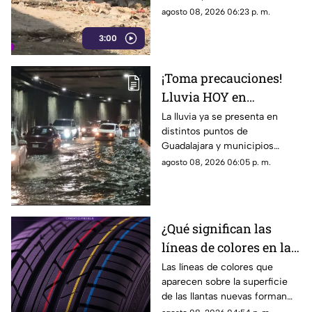
ganar terreno, los vecinos
agosto 08, 2026 06:23 p. m.
aseguran que han presentado
3:00
varias quejas ante las
autoridades, pero hasta el
momento no han visto
¡Toma precauciones!
resultados.
Lluvia HOY en
Guadalajara deja
La lluvia ya se presenta en
distintos puntos de
fuertes vientos y
Guadalajara y municipios
amenaza de granizo
cercanos, con fuertes vientos,
agosto 08, 2026 06:05 p. m.
posibles granizadas y
afectaciones a la visibilidad.
¿Qué significan las
líneas de colores en las
llantas nuevas?
Las líneas de colores que
aparecen sobre la superficie
de las llantas nuevas forman
parte del proceso de